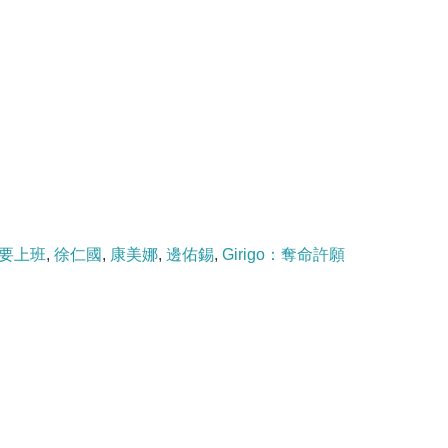
要上班
,
徐仁國
,
康美娜
,
邊佑錫
,
Girigo：奪命許願