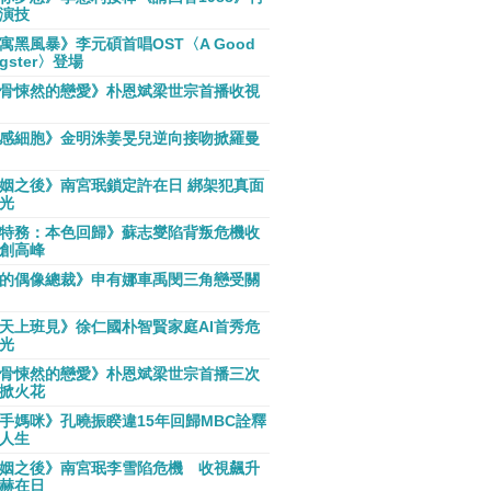
演技
寓黑風暴》李元碩首唱OST〈A Good
gster〉登場
骨悚然的戀愛》朴恩斌梁世宗首播收視
感細胞》金明洙姜旻兒逆向接吻掀羅曼
姻之後》南宮珉鎖定許在日 綁架犯真面
光
特務：本色回歸》蘇志燮陷背叛危機收
創高峰
的偶像總裁》申有娜車禹閔三角戀受關
天上班見》徐仁國朴智賢家庭AI首秀危
光
骨悚然的戀愛》朴恩斌梁世宗首播三次
掀火花
手媽咪》孔曉振睽違15年回歸MBC詮釋
人生
姻之後》南宮珉李雪陷危機 收視飆升
赫在日