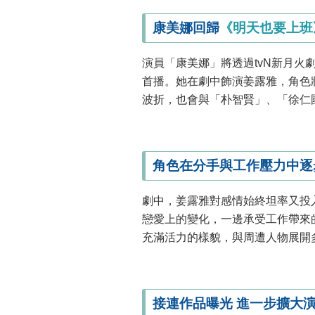
康美娜回歸
《明天也要上班
演員「康美娜」將透過tvN新月火
首播。她在劇中飾演姜露雅，角色
波折，也會與「朴智賢」、「徐仁
角色在分手與工作壓力中逐
劇中，姜露雅對感情始終坦率又投
戀愛上的變化，一邊承受工作帶來
充滿活力的樣貌，與周遭人物展開
接連作品曝光 進一步擴大