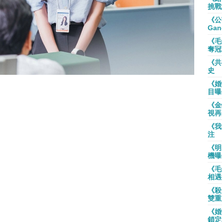
挑戰
《公
Gan
《毛
奪冠
《共
史
《婚
目曝
《金
視再
《我
注
《明
機曝
《毛
相遇
《殺
雙重
《婚
鎖定