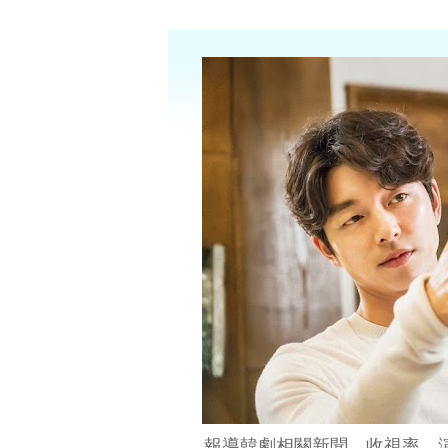
報導韓劇相關新聞、收視率、