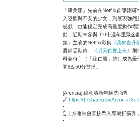
「康美娜」先前在Netflix首部韓國
入恐懼與不安的少女，到展現強烈
感戲，也能穩定完成高難度動作場
動，近期未參與I.O.I十週年重
錫」主演的Netflix影集
《我獨自升
展備受期待。
《明天也要上班》
則
司姜時宇（「徐仁國」飾）成為最
間8點50分首播。
[Arencia] 綠意清新年糕洗面乳
🔗
https://17shareu.tw/ArenciaGre
•
👆上方連結會直接帶入專屬折價券
•