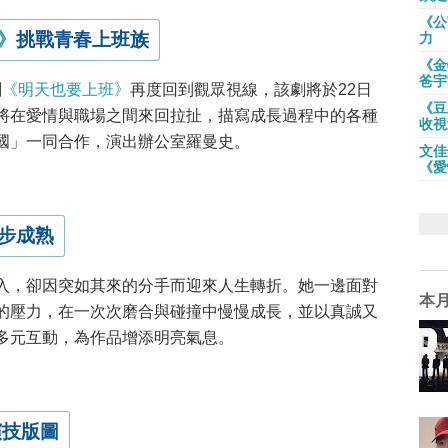
《公
》
挑戰青春上班族
力
《金
爸宇
劇
《明天也要上班》
再度回到觀眾視線，該劇將於22日
《豆
將在愛情與職場之間來回拉扯，描寫成長過程中的各種
收視
國」一同合作，演出辦公室羅曼史。
文佳
《愛
步成熟
入，卻因突如其來的分手而迎來人生轉折。她一邊面對
本
的壓力，在一次次磨合與碰撞中慢慢成長，並以真誠又
多元互動，為作品增添明亮氣息。
演技版圖