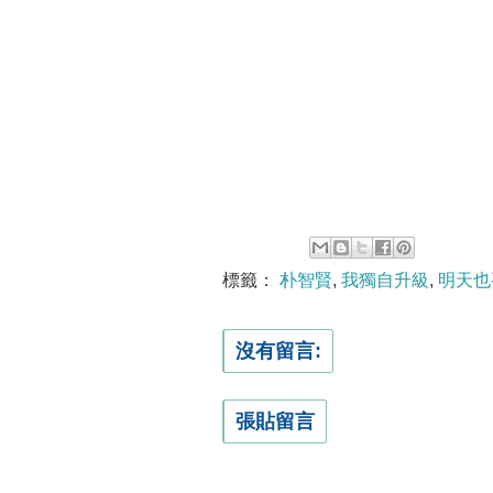
標籤：
朴智賢
,
我獨自升級
,
明天也
沒有留言:
張貼留言