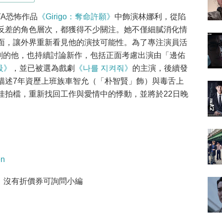
YA恐怖作品
《Girigo：奪命許願》
中飾演林娜利，從陷
反差的角色層次，都獲得不少關注。她不僅細膩消化情
面，讓外界重新看見他的演技可能性。為了專注演員活
聚企劃的他，也持續討論新作，包括正面考慮出演由「邊佑
級》
，並已被選為戲劇
《나를 지켜줘》
的主演，後續發
描述7年資歷上班族車智允（「朴智賢」飾）與毒舌上
佳拍檔，重新找回工作與愛情中的悸動，並將於22日晚
en
，沒有折價券可詢問小編