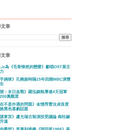
尋文章
新文章
E Liz為《毛骨悚然的戀愛》獻唱OST展主
力
手媽咪》孔曉振時隔15年回歸MBC演雙
生
望：末日血戰》羅泓鎮執導連4天冠軍
200萬觀眾
在不是外遇的問題》金憓秀曹汝貞首度
掀黑色喜劇話題
謎東宮》盧允瑞古裝演技受議論 南柱赫
升溫
你夢想》李惠利接棒《請回答1988》再