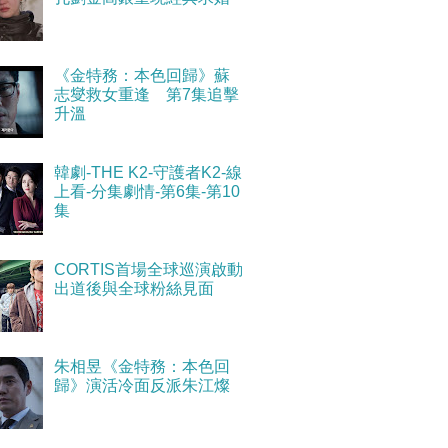
《金特務：本色回歸》蘇
志燮救女重逢 第7集追擊
升溫
韓劇-THE K2-守護者K2-線
上看-分集劇情-第6集-第10
集
CORTIS首場全球巡演啟動
出道後與全球粉絲見面
朱相昱《金特務：本色回
歸》演活冷面反派朱江燦