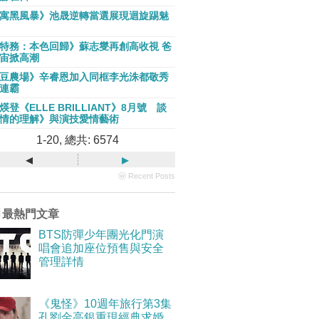
寓黑風暴》池晟逆轉當選展現迴旋踢魅
特務：本色回歸》蘇志燮再創高收視 爸
宙掀高潮
豆農場》辛睿恩加入同框李光洙都敬秀
連霸
煐登《ELLE BRILLIANT》8月號 談
情的理解》與演技愛情藝術
1-20, 總共: 6574
◂
▸
ⓦ Recent Posts
月最熱門文章
BTS防彈少年團光化門演
唱會追加座位預售與安全
管理詳情
《鬼怪》10週年旅行第3集
孔劉金高銀重現經典求婚