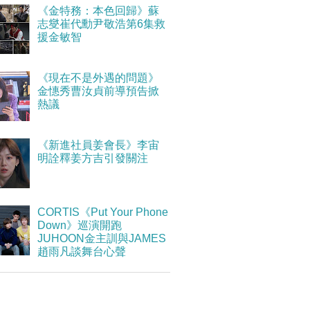
《金特務：本色回歸》蘇
志燮崔代勳尹敬浩第6集救
援金敏智
《現在不是外遇的問題》
金憓秀曹汝貞前導預告掀
熱議
《新進社員姜會長》李宙
明詮釋姜方吉引發關注
CORTIS《Put Your Phone
Down》巡演開跑
JUHOON金主訓與JAMES
趙雨凡談舞台心聲