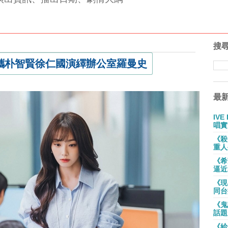
搜
攜朴智賢徐仁國演繹辦公室羅曼史
最
IV
唱實
《殺
重人
《希
逼近
《現
同台
《鬼
話題
《給