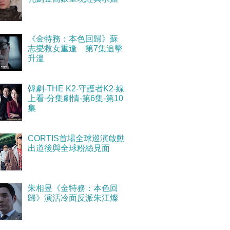
《金特務：本色回歸》蘇
志燮救女重逢 第7集追擊
升溫
韓劇-THE K2-守護者K2-線
上看-分集劇情-第6集-第10
集
CORTIS首場全球巡演啟動
出道後與全球粉絲見面
朱相昱《金特務：本色回
歸》演活冷面反派朱江燦