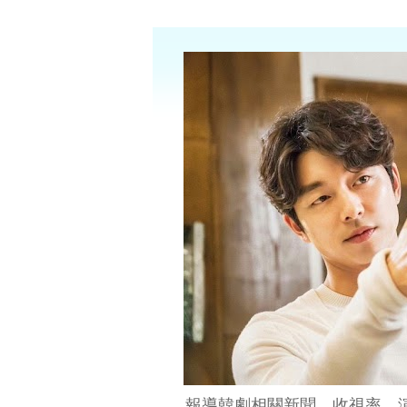
報導韓劇相關新聞、收視率、