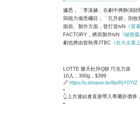
據悉，「李浚赫」在劇中將飾演財
與能力備受矚目；「孔升妍」則收
面前。製作方面，曾打造tvN
《背
FACTORY，將與製作tvN
《秘密森
劇也將由曾執導JTBC
《在大企業
LOTTE 樂天杜拜Q餅 巧克力派
10入，300g，$399
🔗
https://s.shopee.tw/8piRjY0YtZ
•
👆上方連結會直接帶入專屬折價券
•