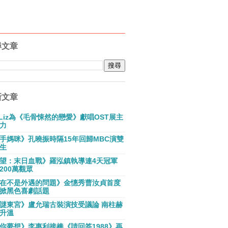
尋文章
新文章
E Liz為《毛骨悚然的戀愛》獻唱OST展主
力
手媽咪》孔曉振時隔15年回歸MBC演雙
生
望：末日血戰》羅泓鎮執導連4天冠軍
200萬觀眾
在不是外遇的問題》金憓秀曹汝貞首度
掀黑色喜劇話題
謎東宮》盧允瑞古裝演技受議論 南柱赫
升溫
你夢想》李惠利接棒《請回答1988》再