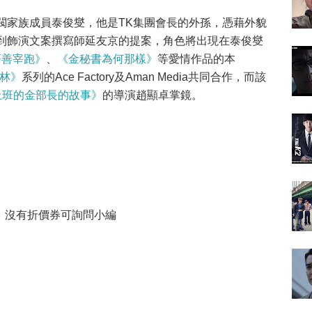
閥家族成員泰俊燮，他是TK集團會長的外孫，憑藉外貌
到飾演文案撰寫師延友京的提案，角色將出現在泰俊燮
著善宰跑》
、
《金秘書為何那樣》
等愛情作品的本
林》
系列的Ace Factory及Aman Media共同合作，而該
上班的金部長的故事》
的導演趙顯卓掌鏡。
，沒有折價券可詢問小編