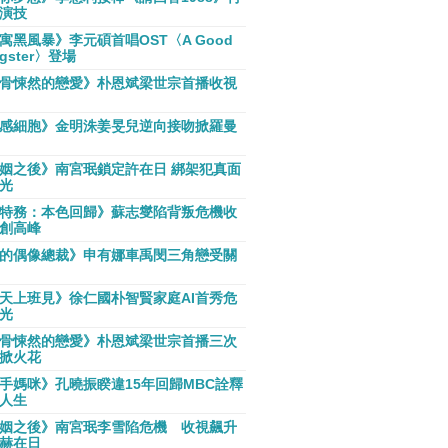
演技
寓黑風暴》李元碩首唱OST〈A Good
gster〉登場
骨悚然的戀愛》朴恩斌梁世宗首播收視
感細胞》金明洙姜旻兒逆向接吻掀羅曼
姻之後》南宮珉鎖定許在日 綁架犯真面
光
特務：本色回歸》蘇志燮陷背叛危機收
創高峰
的偶像總裁》申有娜車禹閔三角戀受關
天上班見》徐仁國朴智賢家庭AI首秀危
光
骨悚然的戀愛》朴恩斌梁世宗首播三次
掀火花
手媽咪》孔曉振睽違15年回歸MBC詮釋
人生
姻之後》南宮珉李雪陷危機 收視飆升
赫在日