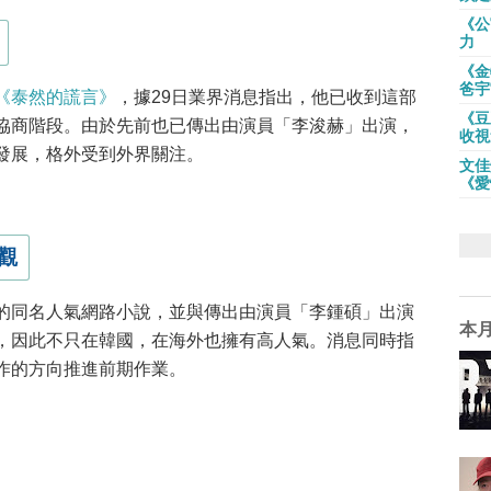
《公
力
《金
爸宇
《泰然的謊言》
，據29日業界消息指出，他已收到這部
《豆
協商階段。由於先前也已傳出由演員「李浚赫」出演，
收視
發展，格外受到外界關注。
文佳
《愛
觀
的同名人氣網路小說，並與傳出由演員「李鍾碩」出演
本
，因此不只在韓國，在海外也擁有高人氣。消息同時指
作的方向推進前期作業。