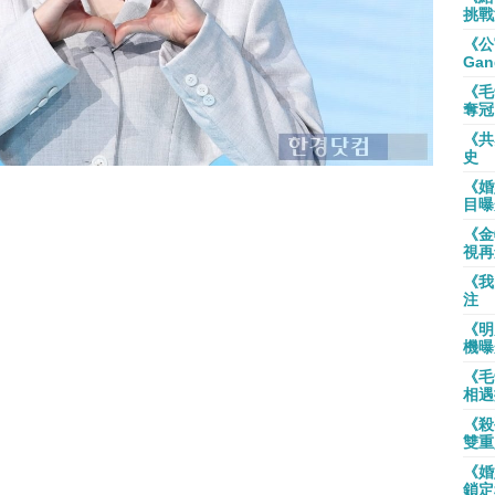
挑戰
《公
Gan
《毛
奪冠
《共
史
《婚
目曝
《金
視再
《我
注
《明
機曝
《毛
相遇
《殺
雙重
《婚
鎖定