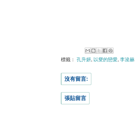
標籤：
孔升妍
,
以燮的戀愛
,
李浚赫
沒有留言:
張貼留言