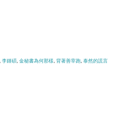
,
李鍾碩
,
金秘書為何那樣
,
背著善宰跑
,
泰然的謊言