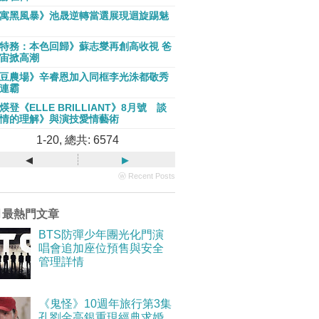
寓黑風暴》池晟逆轉當選展現迴旋踢魅
特務：本色回歸》蘇志燮再創高收視 爸
宙掀高潮
豆農場》辛睿恩加入同框李光洙都敬秀
連霸
煐登《ELLE BRILLIANT》8月號 談
情的理解》與演技愛情藝術
1-20, 總共: 6574
◂
▸
ⓦ Recent Posts
月最熱門文章
BTS防彈少年團光化門演
唱會追加座位預售與安全
管理詳情
《鬼怪》10週年旅行第3集
孔劉金高銀重現經典求婚