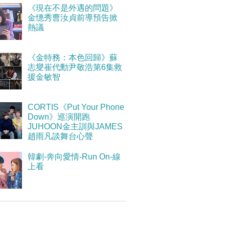
《現在不是外遇的問題》
金憓秀曹汝貞前導預告掀
熱議
《金特務：本色回歸》蘇
志燮崔代勳尹敬浩第6集救
援金敏智
CORTIS《Put Your Phone
Down》巡演開跑
JUHOON金主訓與JAMES
趙雨凡談舞台心聲
韓劇-奔向愛情-Run On-線
上看