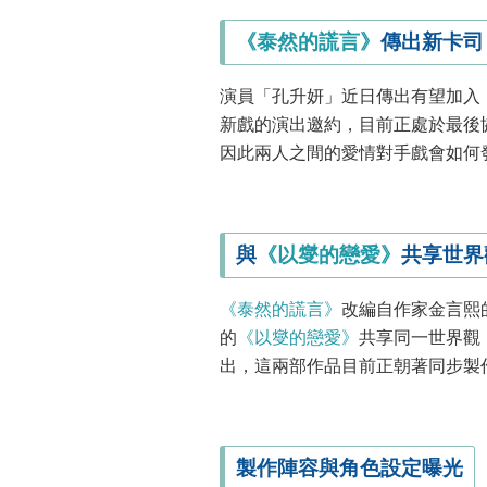
《泰然的謊言》
傳出新卡司
演員「孔升妍」近日傳出有望加入
新戲的演出邀約，目前正處於最後
因此兩人之間的愛情對手戲會如何
與
《以燮的戀愛》
共享世界
《泰然的謊言》
改編自作家金言熙
的
《以燮的戀愛》
共享同一世界觀
出，這兩部作品目前正朝著同步製
製作陣容與角色設定曝光