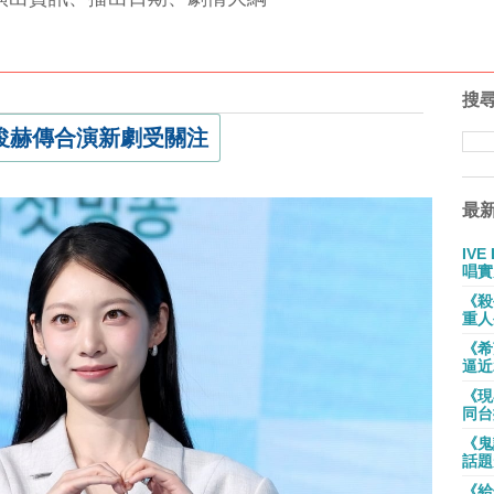
搜
浚赫傳合演新劇受關注
最
IV
唱實
《殺
重人
《希
逼近
《現
同台
《鬼
話題
《給