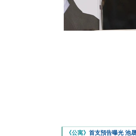
《公寓》
首支預告曝光 池