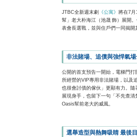
JTBC全新週末劇
《公寓》
將在7月
幫」老大朴海江（池晟 飾）展開
表會長選戰，並與住戶們一同揭開
非法賭場、追債與強悍氣場
公開的首支預告一開始，電梯門打
所經營的VIP專用非法賭場，以
也很會討債的傢伙」更顯有力。隨
展現身手，也留下一句「不先查清
Oasis幫前老大的威風。
選舉造型與熱舞吸睛 最後