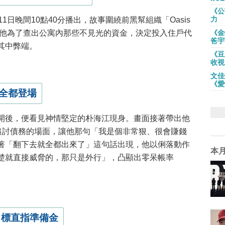
《公
力
11日晚間10點40分播出，故事圍繞前黑幫組織「Oasis
。他為了查出公寓內那些不見光的資金，決定投入住戶代
《金
爸宇
其中弊端。
《豆
收視
文佳
《愛
全都登場
開後，便看見神情堅定的朴海江現身。畫面接著帶出他
及追討債務的場面，讓他那句「我是個非常狠、很會賺錢
著「翻下去就全都出來了」這句話出現，他以俐落動作
本
楚就直接威脅的，那只是外行」，凸顯出零呆帳率
目標直指準備金