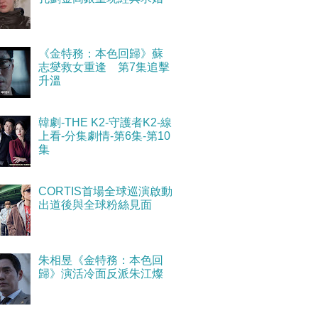
《金特務：本色回歸》蘇
志燮救女重逢 第7集追擊
升溫
韓劇-THE K2-守護者K2-線
上看-分集劇情-第6集-第10
集
CORTIS首場全球巡演啟動
出道後與全球粉絲見面
朱相昱《金特務：本色回
歸》演活冷面反派朱江燦