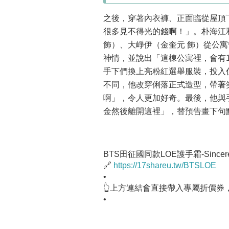
之後，穿著內衣褲、正面臨從屋頂
很多見不得光的錢啊！」。朴海江
飾）、大崢伊（金奎元 飾）從公
神情，並說出「這棟公寓裡，會有
手下們換上亮粉紅選舉服裝，投入
不同，他改穿俐落正式造型，帶著笑
啊」，令人更加好奇。最後，他與
金然後離開這裡」，替預告畫下句
BTS田征國同款LOE護手霜-Sincer
🔗
https://17shareu.tw/BTSLOE
•
👆上方連結會直接帶入專屬折價券
•