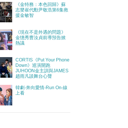
《金特務：本色回歸》蘇
志燮崔代勳尹敬浩第6集救
援金敏智
《現在不是外遇的問題》
金憓秀曹汝貞前導預告掀
熱議
CORTIS《Put Your Phone
Down》巡演開跑
JUHOON金主訓與JAMES
趙雨凡談舞台心聲
韓劇-奔向愛情-Run On-線
上看