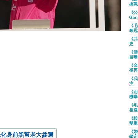
挑戰
《公
Gan
《毛
奪冠
《共
史
《婚
目曝
《金
視再
《我
注
《明
機曝
《毛
相遇
《殺
雙重
《婚
晟化身前黑幫老大參選
鎖定