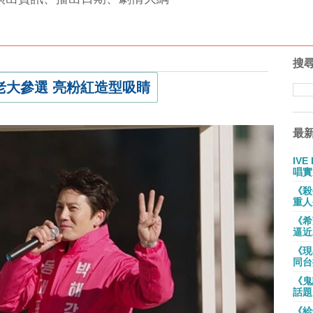
搜
老大參選 亮粉紅造型吸睛
最
IV
唱實
《殺
重人
《希
逼近
《現
同台
《鬼
話題
《給