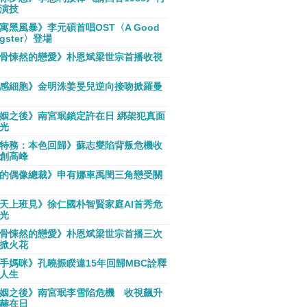
演技
寓黑風暴》李元碩首唱OST〈A Good
gster〉登場
骨悚然的戀愛》朴恩斌梁世宗首播收視
感細胞》金明洙姜旻兒逆向接吻掀羅曼
姻之後》南宮珉鎖定許在日 綁架犯真面
光
特務：本色回歸》蘇志燮陷背叛危機收
創高峰
的偶像總裁》申有娜車禹閔三角戀受關
天上班見》徐仁國朴智賢家庭AI首秀危
光
骨悚然的戀愛》朴恩斌梁世宗首播三次
掀火花
手媽咪》孔曉振睽違15年回歸MBC詮釋
人生
姻之後》南宮珉李雪陷危機 收視飆升
赫在日