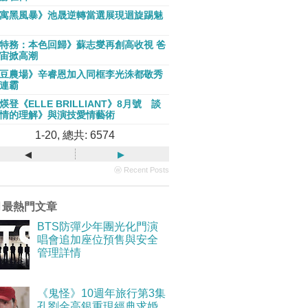
寓黑風暴》池晟逆轉當選展現迴旋踢魅
特務：本色回歸》蘇志燮再創高收視 爸
宙掀高潮
豆農場》辛睿恩加入同框李光洙都敬秀
連霸
煐登《ELLE BRILLIANT》8月號 談
情的理解》與演技愛情藝術
1-20, 總共: 6574
◂
▸
ⓦ Recent Posts
月最熱門文章
BTS防彈少年團光化門演
唱會追加座位預售與安全
管理詳情
《鬼怪》10週年旅行第3集
孔劉金高銀重現經典求婚