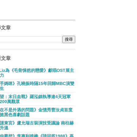
尋文章
新文章
E Liz為《毛骨悚然的戀愛》獻唱OST展主
力
手媽咪》孔曉振時隔15年回歸MBC演雙
生
望：末日血戰》羅泓鎮執導連4天冠軍
200萬觀眾
在不是外遇的問題》金憓秀曹汝貞首度
掀黑色喜劇話題
謎東宮》盧允瑞古裝演技受議論 南柱赫
升溫
你夢想》李惠利接棒《請回答1988》再