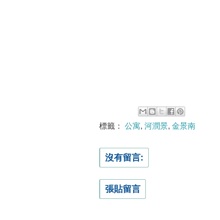
標籤：
公寓
,
河潤景
,
金景南
沒有留言:
張貼留言