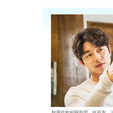
報導韓劇相關新聞、收視率、