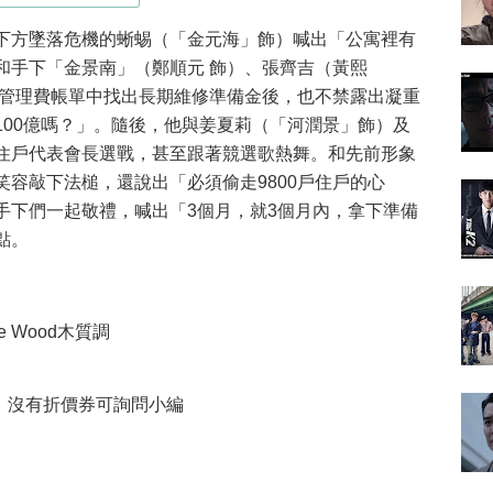
下方墜落危機的蜥蜴（「金元海」飾）喊出「公寓裡有
和手下「金景南」（鄭順元 飾）、張齊吉（黃熙
寓管理費帳單中找出長期維修準備金後，也不禁露出凝重
100億嗎？」。隨後，他與姜夏莉（「河潤景」飾）及
住戶代表會長選戰，甚至跟著競選歌熱舞。和先前形象
容敲下法槌，還說出「必須偷走9800戶住戶的心
手下們一起敬禮，喊出「3個月，就3個月內，拿下準備
點。
e Wood木質調
，沒有折價券可詢問小編