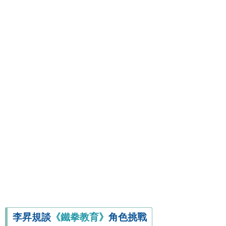
李昇規談
《鐵拳教育》
角色挑戰