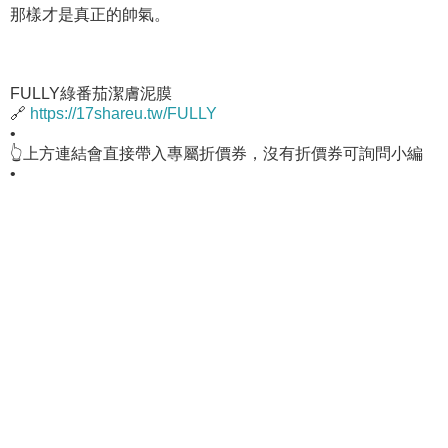
那樣才是真正的帥氣。
FULLY綠番茄潔膚泥膜
🔗
https://17shareu.tw/FULLY
•
👆上方連結會直接帶入專屬折價券，沒有折價券可詢問小編
•