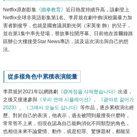
Netflix原創影集
《鐵拳教育》
近日熱度持續升高，該劇登上
Netflix全球非英語影集第1名。李昇規在劇中飾演校園暴力加
害者劉俊亨，也就是國會議員劉光弼（宋英奎 飾）的兒子，
並在第1集中率先登場，替故事拉開序幕。日前他在首爾鐘路
區辦公大樓接受Star News專訪，談及這次演出與自己的想
法。
從多樣角色中累積表演能量
李昇規於2021年以網路劇
《@계정을 삭제했습니다》
出道，
之後又接連參與
《우리 연애 시뮬레이션》
、
《광야로 걸어가
2023》
、
《그래서 오늘도 삽니다》
等作品，逐步累積演出經
歷。對於自己的表演，他表示，過去被問到最擅長什麼時，
常常答不上來，但現在認為自己能夠消化不同類型的角色，
也相信未來不論愛情、動作，或是犯罪、驚悚題材，都能呈