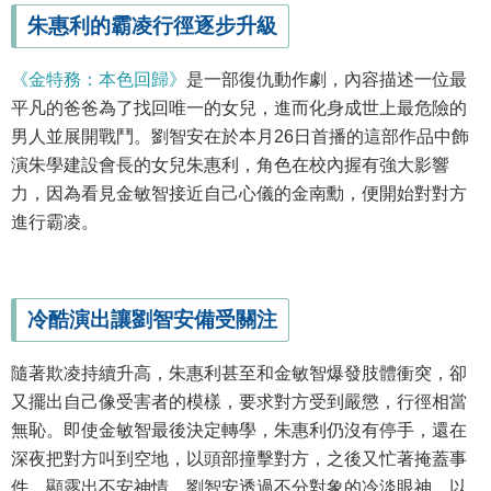
朱惠利的霸凌行徑逐步升級
《金特務：本色回歸》
是一部復仇動作劇，內容描述一位最
平凡的爸爸為了找回唯一的女兒，進而化身成世上最危險的
男人並展開戰鬥。劉智安在於本月26日首播的這部作品中飾
演朱學建設會長的女兒朱惠利，角色在校內握有強大影響
力，因為看見金敏智接近自己心儀的金南勳，便開始對對方
進行霸凌。
冷酷演出讓劉智安備受關注
隨著欺凌持續升高，朱惠利甚至和金敏智爆發肢體衝突，卻
又擺出自己像受害者的模樣，要求對方受到嚴懲，行徑相當
無恥。即使金敏智最後決定轉學，朱惠利仍沒有停手，還在
深夜把對方叫到空地，以頭部撞擊對方，之後又忙著掩蓋事
件，顯露出不安神情。劉智安透過不分對象的冷淡眼神，以