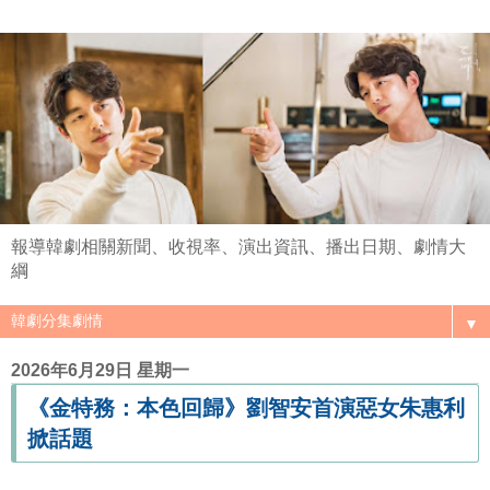
報導韓劇相關新聞、收視率、演出資訊、播出日期、劇情大
綱
▼
2026年6月29日 星期一
《金特務：本色回歸》劉智安首演惡女朱惠利
掀話題