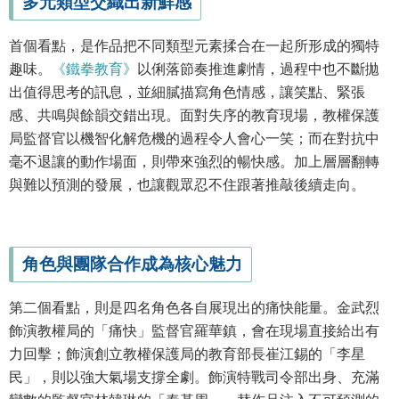
多元類型交織出新鮮感
首個看點，是作品把不同類型元素揉合在一起所形成的獨特
趣味。
《鐵拳教育》
以俐落節奏推進劇情，過程中也不斷拋
出值得思考的訊息，並細膩描寫角色情感，讓笑點、緊張
感、共鳴與餘韻交錯出現。面對失序的教育現場，教權保護
局監督官以機智化解危機的過程令人會心一笑；而在對抗中
毫不退讓的動作場面，則帶來強烈的暢快感。加上層層翻轉
與難以預測的發展，也讓觀眾忍不住跟著推敲後續走向。
角色與團隊合作成為核心魅力
第二個看點，則是四名角色各自展現出的痛快能量。金武烈
飾演教權局的「痛快」監督官羅華鎮，會在現場直接給出有
力回擊；飾演創立教權保護局的教育部長崔江錫的「李星
民」，則以強大氣場支撐全劇。飾演特戰司令部出身、充滿