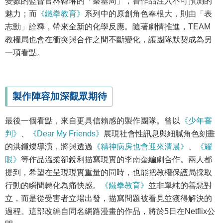
變數的監督官林韓琳的「秦基周」，替作品注入不可預測的
魅力；而
《鐵拳教育》
系列中的原創角色奉根大，則由「表
志勳」詮釋，帶來全新的化學反應。隨著劇情推進，TEAM
教權局也會在衝突與合作之間不斷變化，讓團隊默契成為另
一項看點。
製作陣容加深觀眾期待
最後一個看點，來自更具信賴感的製作團隊。曾以
《少年審
判》
、
《Dear My Friends》
展現社會性訊息與細膩角色刻畫
的洪鍾燦導演，將與透過
《精神病房也會迎來清晨》
、
《耀
眼》
等作品溫柔卻銳利描寫現實的李南奎編劇合作。兩人都
提到，希望在呈現現實重量的同時，也能把教權保護局採取
行動的瞬間轉化為痛快感。
《鐵拳教育》
並非單純的善惡對
立，而是從受害者立場出發，描寫問題被看見並獲得解決的
過程。這部改編自同名網路漫畫的作品，將於5日在Netflix公