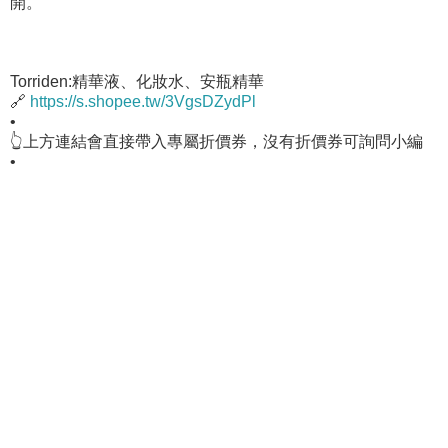
開。
Torriden:精華液、化妝水、安瓶精華
🔗
https://s.shopee.tw/3VgsDZydPl
•
👆上方連結會直接帶入專屬折價券，沒有折價券可詢問小編
•