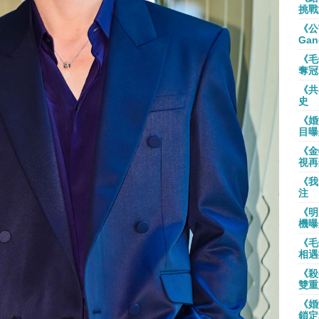
挑戰
《公
Gan
《毛
奪冠
《共
史
《婚
目曝
《金
視再
《我
注
《明
機曝
《毛
相遇
《殺
雙重
《婚
鎖定