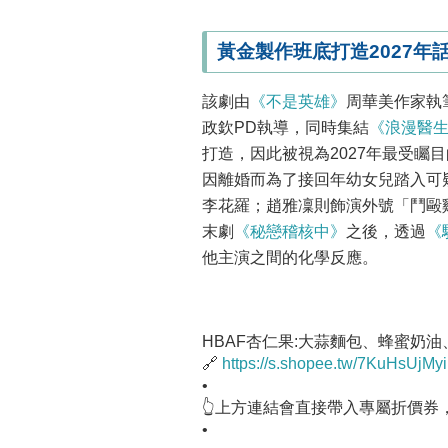
黃金製作班底打造2027年
該劇由
《不是英雄》
周華美作家執
政欽PD執導，同時集結
《浪漫醫
打造，因此被視為2027年最受矚
因離婚而為了接回年幼女兒踏入可疑
李花羅；趙雅凜則飾演外號「鬥毆雞
末劇
《秘戀稽核中》
之後，透過
《
他主演之間的化學反應。
HBAF杏仁果:大蒜麵包、蜂蜜奶
🔗
https://s.shopee.tw/7KuHsUjMyi
•
👆上方連結會直接帶入專屬折價券
•