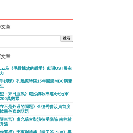
尋文章
新文章
E Liz為《毛骨悚然的戀愛》獻唱OST展主
力
手媽咪》孔曉振時隔15年回歸MBC演雙
生
望：末日血戰》羅泓鎮執導連4天冠軍
200萬觀眾
在不是外遇的問題》金憓秀曹汝貞首度
掀黑色喜劇話題
謎東宮》盧允瑞古裝演技受議論 南柱赫
升溫
你夢想》李惠利接棒《請回答1988》再