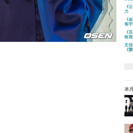
《公
力
《金
爸宇
《豆
收視
文佳
《愛
本