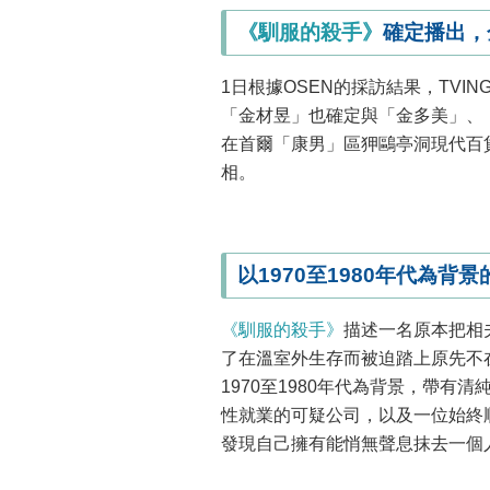
《馴服的殺手》
確定播出，
1日根據OSEN的採訪結果，TVIN
「金材昱」也確定與「金多美」、
在首爾「康男」區狎鷗亭洞現代百貨
相。
以1970至1980年代為背
《馴服的殺手》
描述一名原本把相
了在溫室外生存而被迫踏上原先不
1970至1980年代為背景，帶
性就業的可疑公司，以及一位始終
發現自己擁有能悄無聲息抹去一個