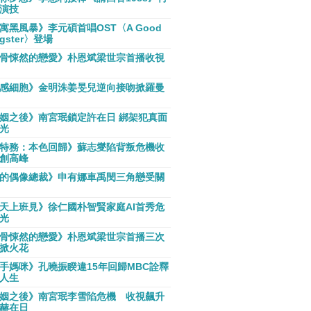
演技
寓黑風暴》李元碩首唱OST〈A Good
gster〉登場
骨悚然的戀愛》朴恩斌梁世宗首播收視
感細胞》金明洙姜旻兒逆向接吻掀羅曼
姻之後》南宮珉鎖定許在日 綁架犯真面
光
特務：本色回歸》蘇志燮陷背叛危機收
創高峰
的偶像總裁》申有娜車禹閔三角戀受關
天上班見》徐仁國朴智賢家庭AI首秀危
光
骨悚然的戀愛》朴恩斌梁世宗首播三次
掀火花
手媽咪》孔曉振睽違15年回歸MBC詮釋
人生
姻之後》南宮珉李雪陷危機 收視飆升
赫在日