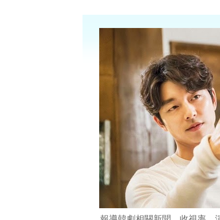
報導韓劇相關新聞、收視率、