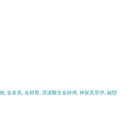
物
,
金多美
,
金材昱
,
浪漫醫生金師傅
,
神探具景伊
,
秘戀