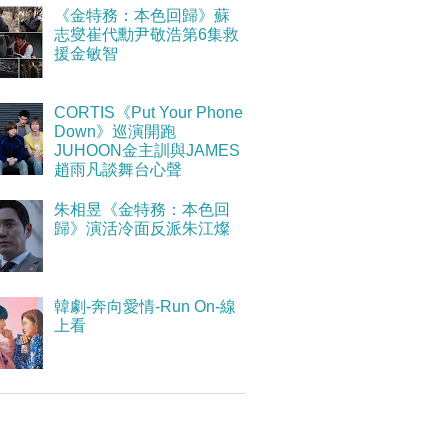
《金特務：本色回歸》蘇
志燮崔代勳尹敬浩第6集救
援金敏智
CORTIS《Put Your Phone
Down》巡演開跑
JUHOON金主訓與JAMES
趙雨凡談舞台心聲
朱相昱《金特務：本色回
歸》演活冷面反派朱江燦
韓劇-奔向愛情-Run On-線
上看