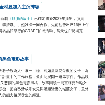
金材昱加入主演陣容
G新劇
《馴服的殺手》
已確定將於2027年播出，演員
「李清娥」、趙雅凜一同合作。先前他曾出席16日上午
名品館舉行的GRAFF拍照活動，當天也在現場亮
景的黑色電影故事
夫教子視為人生唯一目標、宛如溫室花朵般的女子，為
在計畫中的工作旅程，並由此展開一連串事件。作品以
有清純又悲憫的黑色電影風格，故事圍繞一間宣稱要鼓勵女
順從、把自己活成乖女兒與溫順賢妻的端莊女子，意外
人的能力後所發生的經過。