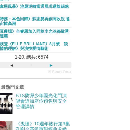
寓黑風暴》池晟逆轉當選展現迴旋踢魅
特務：本色回歸》蘇志燮再創高收視 爸
宙掀高潮
豆農場》辛睿恩加入同框李光洙都敬秀
連霸
煐登《ELLE BRILLIANT》8月號 談
情的理解》與演技愛情藝術
1-20, 總共: 6574
◂
▸
ⓦ Recent Posts
月最熱門文章
BTS防彈少年團光化門演
唱會追加座位預售與安全
管理詳情
《鬼怪》10週年旅行第3集
孔劉金高銀重現經典求婚