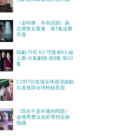
《金特務：本色回歸》蘇
志燮救女重逢 第7集追擊
升溫
韓劇-THE K2-守護者K2-線
上看-分集劇情-第6集-第10
集
CORTIS首場全球巡演啟動
出道後與全球粉絲見面
《現在不是外遇的問題》
金憓秀曹汝貞前導預告掀
熱議