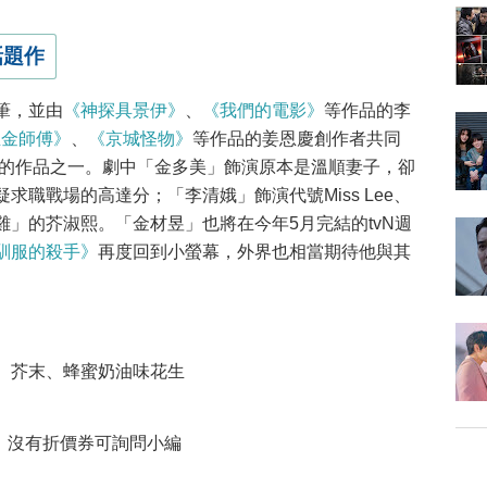
話題作
筆，並由
《神探具景伊》
、
《我們的電影》
等作品的李
生金師傅》
、
《京城怪物》
等作品的姜恩慶創作者共同
目的作品之一。劇中「金多美」飾演原本是溫順妻子，卻
求職戰場的高達分；「李清娥」飾演代號Miss Lee、
」的芥淑熙。「金材昱」也將在今年5月完結的tvN週
馴服的殺手》
再度回到小螢幕，外界也相當期待他與其
油、芥末、蜂蜜奶油味花生
，沒有折價券可詢問小編