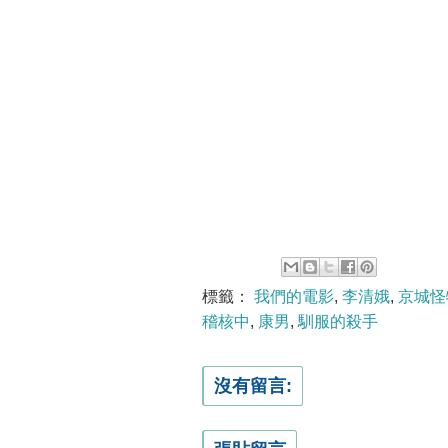
標籤：
我們的電影
,
李清娥
,
京城怪
稽核中
,
康男
,
馴服的殺手
沒有留言: