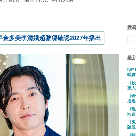
搜
金多美李清娥趙雅凜確認2027年播出
最
IV
唱實
《殺
重人
《希
逼近
《現
同台
《鬼
話題
《給