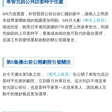
車智允因公拜訪姜時宇住處
tvN方面透露，朴智賢因公前往徐仁國的家中，讓兩人之間原
本就帶著曖昧感的氛圍更加明顯。tvN月火劇
《明天上班見》
描述的是，飽受日常倦怠困擾的7年資歷上班族車智允，和講
究細節的上司姜時宇，逐漸成為彼此無可取代的最佳選擇，
並讓工作與愛情重新啟動的辦公室羅曼史。
第5集播出前公開劇照引發關注
在今天播出第5集之前，
《明天上班見》
先公開了車智允造訪
姜時宇住家的劇照，立刻吸引外界目光。這次到訪不僅是車
智允因公前往，也是姜時宇家第一次迎來客人，因此兩人互
動中的微妙氣息更加濃厚。