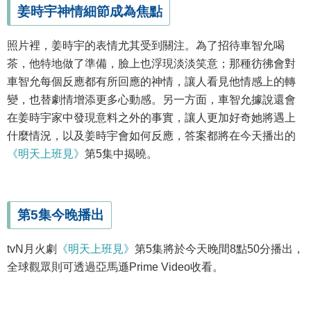
姜時宇神情細節成為焦點
照片裡，姜時宇的表情尤其受到關注。為了招待車智允喝
茶，他特地做了準備，臉上也浮現淡淡笑意；那種彷彿會對
車智允每個反應都有所回應的神情，讓人看見他情感上的轉
變，也替劇情增添更多心動感。另一方面，車智允據說還會
在姜時宇家中發現意料之外的事實，讓人更加好奇她將遇上
什麼情況，以及姜時宇會如何反應，答案都將在今天播出的
《明天上班見》
第5集中揭曉。
第5集今晚播出
tvN月火劇
《明天上班見》
第5集將於今天晚間8點50分播出，
全球觀眾則可透過亞馬遜Prime Video收看。