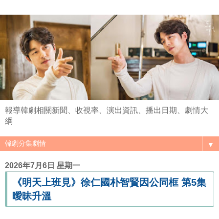
報導韓劇相關新聞、收視率、演出資訊、播出日期、劇情大
綱
▼
2026年7月6日 星期一
《明天上班見》徐仁國朴智賢因公同框 第5集
曖昧升溫