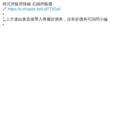
韓式拌飯用辣椒 石鍋拌飯醬
🔗
https://s.shopee.tw/LkPTlf2a6
•
👆上方連結會直接帶入專屬折價券，沒有折價券可詢問小編
•