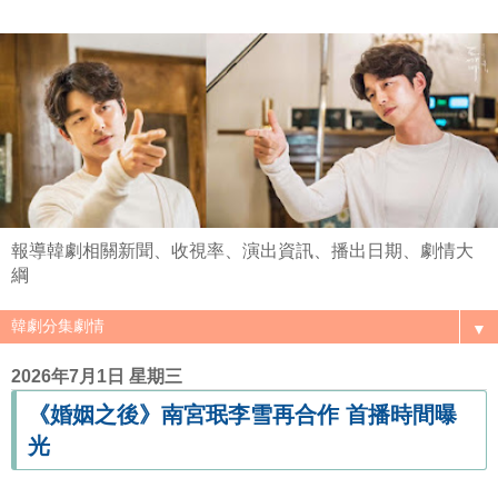
報導韓劇相關新聞、收視率、演出資訊、播出日期、劇情大
綱
▼
2026年7月1日 星期三
《婚姻之後》南宮珉李雪再合作 首播時間曝
光