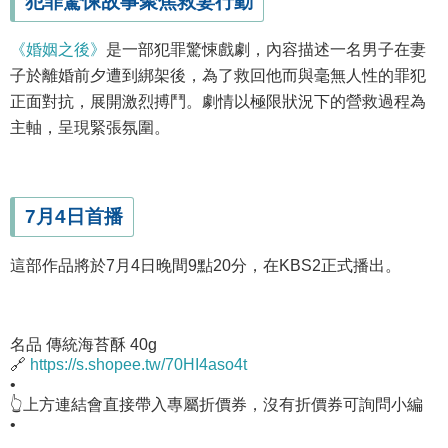
犯罪驚悚故事聚焦救妻行動
《婚姻之後》
是一部犯罪驚悚戲劇，內容描述一名男子在妻
子於離婚前夕遭到綁架後，為了救回他而與毫無人性的罪犯
正面對抗，展開激烈搏鬥。劇情以極限狀況下的營救過程為
主軸，呈現緊張氛圍。
7月4日首播
這部作品將於7月4日晚間9點20分，在KBS2正式播出。
名品 傳統海苔酥 40g
🔗
https://s.shopee.tw/70HI4aso4t
•
👆上方連結會直接帶入專屬折價券，沒有折價券可詢問小編
•