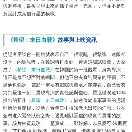
與調整後，最後呈現出來的樣子像是「禿頭」，但並不是刻
意設計成某個行星的模樣。
《希望：末日血戰》
故事與上映資訊
從記者座談會一開始就表示自己「很混亂、很緊張，連飯都
沒吃」的羅泓轍，在致詞時也提到，透過這場試映會，大家
成了
《希望：末日血戰》
在韓國的第一批觀眾，身為導演，
這正是最不想面對的瞬間，但他不會去查詢觀眾的評價。不
過他也強調，電影一定要有戲院與觀眾才能存在，自己會努
力到最後一刻，展現導演的責任感與信心。羅泓轍睽違10年
推出的新作
《希望：末日血戰》
，描述位於非軍事區的虎浦
哨所所長範錫，從地方青年口中得知老虎出沒的消息，並在
全村進入緊急狀態之際，遇見難以置信的現實而展開的故
事。該片由黃晸玟、「趙寅成」、鄭好娟，以及麥可·法斯賓
達、艾莉西亞·維坎德、泰勒·拉塞爾、卡麥隆·布里頓等人演