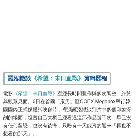
羅泓轍談
《希望：末日血戰》
剪輯歷程
電影
《希望：末日血戰》
歷經長時間製作與多次調整，終於
與觀眾見面。6日在首爾「康男」區COEX Megabox舉行韓
國國內正式媒體試映會時，導演羅泓轍談到片中多個印象深
刻的場面，坦言自己大概已經看過這部作品幾千次，早已沒
有任何留戀，也沒有後悔，只盼有一天能真的迎來「再也不
想看的那天」。