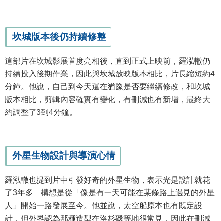
坎城版本後仍持續修整
這部片在坎城影展首度亮相後，直到正式上映前，羅泓轍仍
持續投入後期作業，因此與坎城放映版本相比，片長縮短約4
分鐘。他說，自己到今天還在猶豫是否要繼續修改，和坎城
版本相比，剪輯內容確實有變化，有刪減也有新增，最終大
約調整了3到4分鐘。
外星生物設計與導演心情
羅泓轍也提到片中引發好奇的外星生物，表示光是設計就花
了3年多，構想是從「像是有一天可能在某條路上遇見的外星
人」開始一路發展至今。他並說，太空船原本也有既定設
計，但外界認為那種造型在洛杉磯等地很常見，因此在刪減