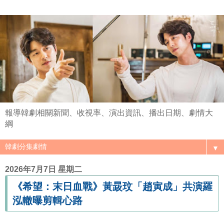
報導韓劇相關新聞、收視率、演出資訊、播出日期、劇情大
綱
▼
2026年7月7日 星期二
《希望：末日血戰》黃晸玟「趙寅成」共演羅
泓轍曝剪輯心路