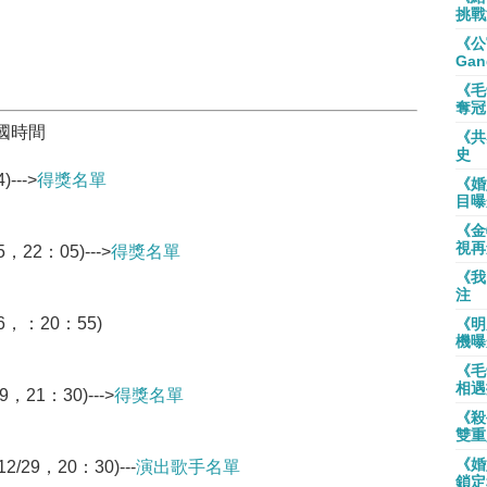
挑戰
《公
Gan
《毛
奪冠
國時間
《共
史
--->
得獎名單
《婚
目曝
《金
視再
22：05)--->
得獎名單
《我
注
6，：20：55)
《明
機曝
《毛
相遇
，21：30)--->
得獎名單
《殺
雙重
《婚
29，20：30)---
演出歌手名單
鎖定