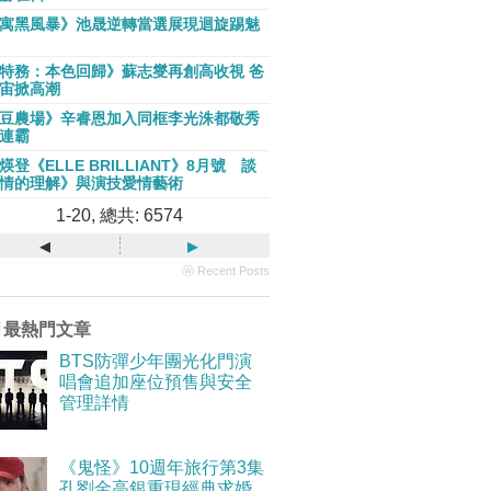
寓黑風暴》池晟逆轉當選展現迴旋踢魅
特務：本色回歸》蘇志燮再創高收視 爸
宙掀高潮
豆農場》辛睿恩加入同框李光洙都敬秀
連霸
煐登《ELLE BRILLIANT》8月號 談
情的理解》與演技愛情藝術
1-20, 總共: 6574
◂
▸
ⓦ Recent Posts
月最熱門文章
BTS防彈少年團光化門演
唱會追加座位預售與安全
管理詳情
《鬼怪》10週年旅行第3集
孔劉金高銀重現經典求婚