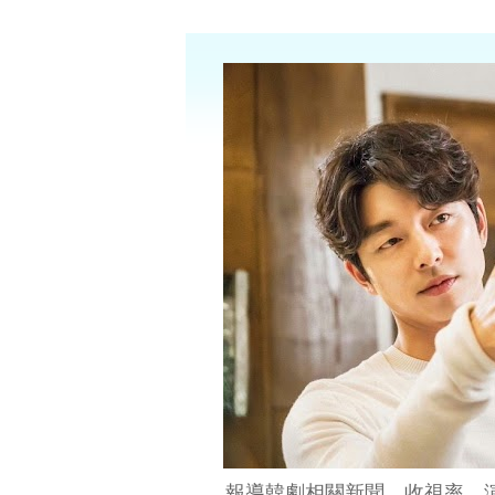
報導韓劇相關新聞、收視率、