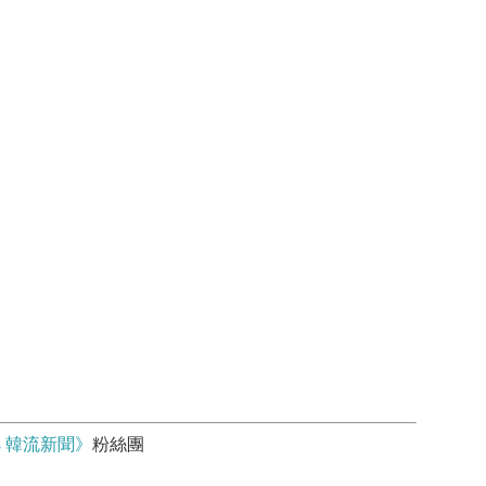
ws 韓流新聞》
粉絲團