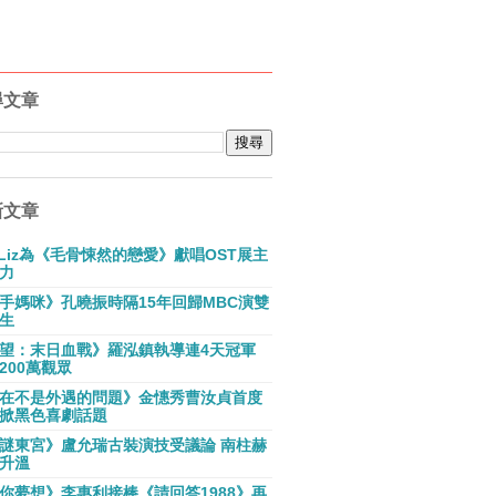
尋文章
新文章
E Liz為《毛骨悚然的戀愛》獻唱OST展主
力
手媽咪》孔曉振時隔15年回歸MBC演雙
生
望：末日血戰》羅泓鎮執導連4天冠軍
200萬觀眾
在不是外遇的問題》金憓秀曹汝貞首度
掀黑色喜劇話題
謎東宮》盧允瑞古裝演技受議論 南柱赫
升溫
你夢想》李惠利接棒《請回答1988》再