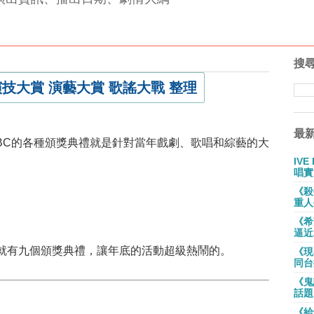
搜
BC 演技大賞 演藝大賞 歌謠大戰 整理
最
MBC的各種頒獎典禮就是針對當年戲劇、歌唱和綜藝的大
IV
唱實
《殺
重人
《希
逼近
就有九個頒獎典禮，讓年底的活動超級熱鬧的。
《現
同台
《鬼
話題
《給