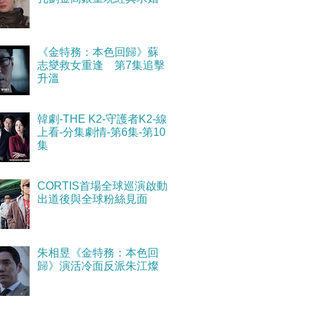
《金特務：本色回歸》蘇
志燮救女重逢 第7集追擊
升溫
韓劇-THE K2-守護者K2-線
上看-分集劇情-第6集-第10
集
CORTIS首場全球巡演啟動
出道後與全球粉絲見面
朱相昱《金特務：本色回
歸》演活冷面反派朱江燦