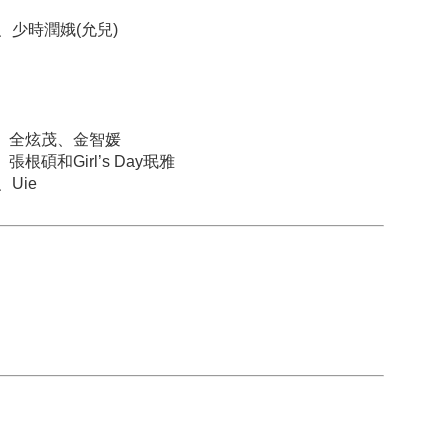
成柱、少時潤娥(允兒)
朴寶劍、全炫茂、金智媛
、張根碩和Girl’s Day珉雅
、Uie