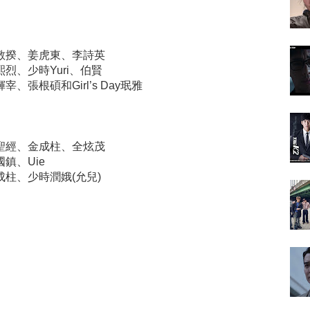
人：李敬揆、姜虎東、李詩英
柳熙烈、少時Yuri、伯賢
輝宰、張根碩和Girl’s Day珉雅
人：李聖經、金成柱、全炫茂
國鎮、Uie
：金成柱、少時潤娥(允兒)