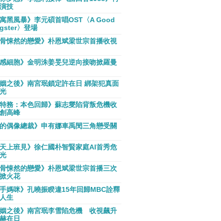
演技
寓黑風暴》李元碩首唱OST〈A Good
gster〉登場
骨悚然的戀愛》朴恩斌梁世宗首播收視
感細胞》金明洙姜旻兒逆向接吻掀羅曼
姻之後》南宮珉鎖定許在日 綁架犯真面
光
特務：本色回歸》蘇志燮陷背叛危機收
創高峰
的偶像總裁》申有娜車禹閔三角戀受關
天上班見》徐仁國朴智賢家庭AI首秀危
光
骨悚然的戀愛》朴恩斌梁世宗首播三次
掀火花
手媽咪》孔曉振睽違15年回歸MBC詮釋
人生
姻之後》南宮珉李雪陷危機 收視飆升
赫在日