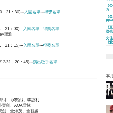
《公
力
，21：30)---
入圍名單
---
得獎名單
《金
爸宇
《豆
21：00)---
入圍名單
---
得獎名單
收視
ay珉雅
文佳
《愛
21：15)---
入圍名單
---
得獎名單
/31，20：45)---
演出歌手名單
本
人：李輝才、柳熙烈、李惠利
人：朴寶劍、AOA雪炫
人：朴寶劍、全炫茂、金智媛