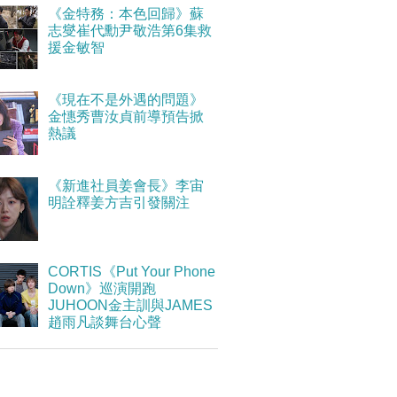
《金特務：本色回歸》蘇
志燮崔代勳尹敬浩第6集救
援金敏智
《現在不是外遇的問題》
金憓秀曹汝貞前導預告掀
熱議
《新進社員姜會長》李宙
明詮釋姜方吉引發關注
CORTIS《Put Your Phone
Down》巡演開跑
JUHOON金主訓與JAMES
趙雨凡談舞台心聲