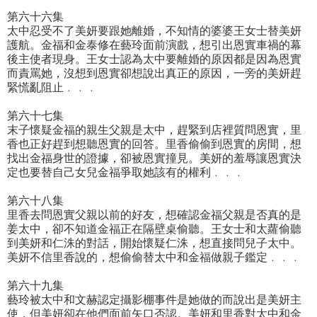
第六十六集
太中忍受不了美妍要跟她離婚，不知情的婆婆王女士替美妍
護航。金福和金泰修在藝玲面前演戲，想引出恩實車禍的幕
後主使者現身。王女士認為太中要離婚的原因都是因為恩實
而責罵她，沒想到恩實卻想說出真正的原因，一旁的美妍趕
緊慌亂阻止﹒﹒﹒
第六十七集
末子懷疑金福的親生父親是太中，趕緊到店裡質問恩實，里
香也正好趕到想聽恩實的回答。里香偷偷到恩實的房間，想
找出金福身世的證據，卻被恩實撞見。美妍的羞辱讓恩實決
定也要替自己女兒金福爭取她該有的權利﹒﹒﹒
第六十八集
里香去問恩實父親以前的好友，想確認金福父親是否真的是
姜太中，卻不知道金福正在隔壁桌偷聽。王女士和太蘿偷聽
到美妍和仁洙的對話，開始懷疑仁洙，想直接問兒子太中。
美妍不信里香說的，想偷偷替太中和金福做親子鑑定﹒﹒﹒
第六十九集
藝玲被太中和文赫認定攝影棚事件是她做的而說出是美妍主
使，但美妍卻在他們面前矢口否認。美妍和里香對太中和金