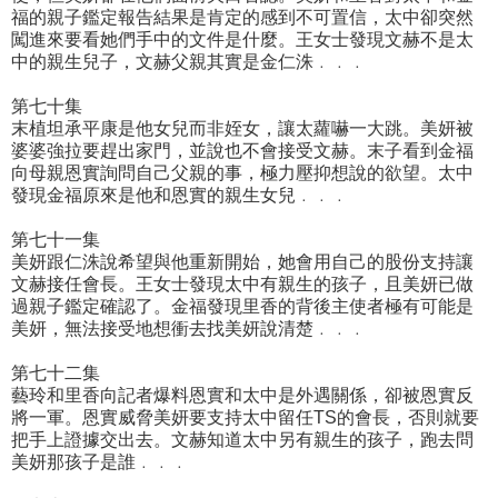
福的親子鑑定報告結果是肯定的感到不可置信，太中卻突然
闖進來要看她們手中的文件是什麼。王女士發現文赫不是太
中的親生兒子，文赫父親其實是金仁洙﹒﹒﹒
第七十集
末植坦承平康是他女兒而非姪女，讓太蘿嚇一大跳。美妍被
婆婆強拉要趕出家門，並說也不會接受文赫。末子看到金福
向母親恩實詢問自己父親的事，極力壓抑想說的欲望。太中
發現金福原來是他和恩實的親生女兒﹒﹒﹒
第七十一集
美妍跟仁洙說希望與他重新開始，她會用自己的股份支持讓
文赫接任會長。王女士發現太中有親生的孩子，且美妍已做
過親子鑑定確認了。金福發現里香的背後主使者極有可能是
美妍，無法接受地想衝去找美妍說清楚﹒﹒﹒
第七十二集
藝玲和里香向記者爆料恩實和太中是外遇關係，卻被恩實反
將一軍。恩實威脅美妍要支持太中留任TS的會長，否則就要
把手上證據交出去。文赫知道太中另有親生的孩子，跑去問
美妍那孩子是誰﹒﹒﹒