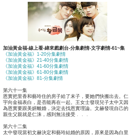
加油黃金福-線上看-緯來戲劇台-分集劇情-文字劇情-61~集
《加油黃金福》1-20分集劇情
《加油黃金福》21-40分集劇情
《加油黃金福》41-60分集劇情
《加油黃金福》61-80分集劇情
《加油黃金福》81-分集劇情
第六十一集
恩實把里香和藝玲住的房子給了末子，要她們快搬出去。仁
宇向金福表白，是否能再在一起。王女士發現兒子太中又因
為恩實要跟美妍離婚，決定去找恩實理論。文赫發現自己的
親生父親就是仁洙，感到無法接受﹒﹒﹒
第六十二集
太中發現當初文赫決定和藝玲結婚的原因，原來是因為白里