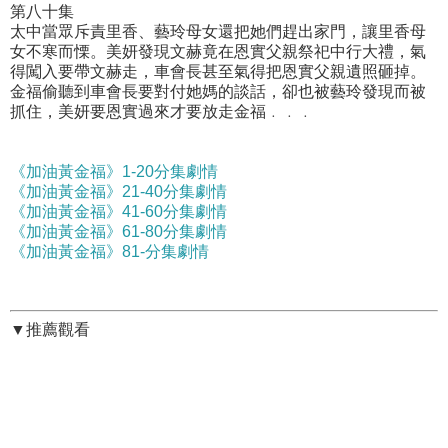
第八十集
太中當眾斥責里香、藝玲母女還把她們趕出家門，讓里香母
女不寒而慄。美妍發現文赫竟在恩實父親祭祀中行大禮，氣
得闖入要帶文赫走，車會長甚至氣得把恩實父親遺照砸掉。
金福偷聽到車會長要對付她媽的談話，卻也被藝玲發現而被
抓住，美妍要恩實過來才要放走金福﹒﹒﹒
《加油黃金福》1-20分集劇情
《加油黃金福》21-40分集劇情
《加油黃金福》41-60分集劇情
《加油黃金福》61-80分集劇情
《加油黃金福》81-分集劇情
▼推薦觀看