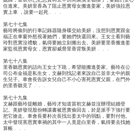
住進來。美妍里香為了阻止恩實母女搬進姜家，美妍強拉恩
實上車 ，說要一起死﹒﹒﹒
第七十七集
藝玲將偷到的行車記錄器隨身碟交給美妍，沒想到恩實跟金
福正在車窗外怒視著她們，要她們快還回來。王女士看到藝
玲對恩實沒禮貌，氣得要她立刻搬出去。美妍要里香搬進姜
家監視恩實母女，恩實卻威脅里香背叛美妍﹒﹒﹒
第七十八集
里香聽恩實的話向王女士下跪，希望能搬進姜家。藝玲在公
司公布金福是私生女，文赫則找記者來說自己並非太中的親
生兒子。車會長告訴女兒自己不小心害死恩實父親，在門外
的里香聽見了﹒﹒﹒
第七十九集
文赫跟藝玲提離婚，藝玲才知道當初文赫並沒辦理結婚登
記。美妍發現股份轉讓書被恩實偷回去，於是派手下強行要
把它搶走。車會長要朴次長找出姜太中的弱點，要對付他。
太中發現害恩實車禍的其中一人竟是白里香，氣得要去找她
算帳﹒﹒﹒