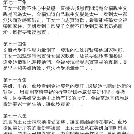
第七十三集
王女士按耐不住心中疑惑，直接去找恩實問清楚金福親生父
親是否為太中。金福知道自己親生父親是太中，看到太中卻
無法面對轉頭逃走。王女士向恩實道歉，希望能將孫女金福
帶回家住。美妍看到自己兒子文赫不再受到姜家老奶奶寵
愛，氣得要報復恩實﹒﹒﹒
第七十四集
文赫承受不住壓力暈倒了，發現的仁洙趕緊帶他回家照顧。
王女士誠摯邀請恩實母女回家吃飯，故意要藝玲準備餐點，
還要她恭敬地迎接她們。金福發現母親恩實車禍的真相，竟
是里香和美妍所致，無法承受地暈倒了﹒﹒﹒
第七十五集
美妍、里香、藝玲看到金福突然的發狂 , 懷疑她已聽到她們的
對話 。 恩實用當時車禍的行車記錄器威脅美妍和里香要撤
告，且要美妍交出她手上所有TS的股份。金福當眾宣佈願意
搬進姜家一起生活，讓藝玲震驚﹒﹒﹒
第七十六集
恩實向王女士請求她接受文赫，讓文赫繼續待在姜家。藝玲
搶回美妍所簽的股份轉讓書。王女士故意在美妍面前叫恩實
媳婦，並表示已把恩實和太中房間裝潢全都換了 , 要她們安心