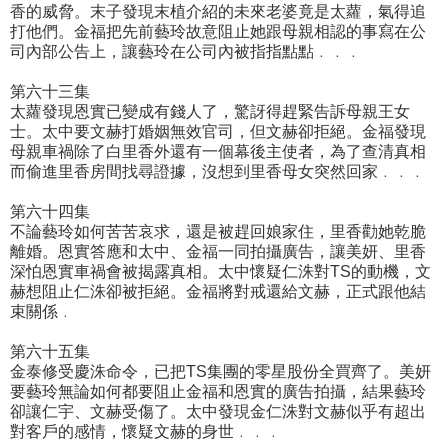
香的威脅。末子發現末植介紹的未來老婆竟是太蘿，氣得追
打他們。金福把先前藝玲故意阻止她跟母親相認的事寫在公
司內部公告上，讓藝玲在公司內被指指點點﹒﹒﹒
第六十三集
太蘿發現恩實已變成有錢人了，驚訝得趕緊告訴母親王女
士。太中要文赫打婚姻無效官司，但文赫卻拒絕。金福發現
母親車禍除了白里香外還有一個幕後主使者，為了查清真相
而偷進里香房間找尋證據，沒想到里香母女突然回家﹒﹒﹒
第六十四集
不論藝玲如何苦苦哀求，還是被趕回娘家住，里香勸她乾脆
離婚。恩實答應和太中、金福一同拍攝廣告，讓美妍、里香
深怕恩實車禍會被揭露真相。太中懷疑仁洙對TS的動機，文
赫想阻止仁洙卻被拒絕。金福將對戒還給文赫，正式跟他結
束關係﹒
第六十五集
金泰修受慶洙命令，已把TS集團的零星股份全買齊了。美妍
要藝玲無論如何都要阻止金福和恩實的廣告拍攝，結果藝玲
卻讓仁宇、文赫受傷了。太中發現金仁洙對文赫似乎有超出
對客戶的感情，懷疑文赫的身世﹒﹒﹒