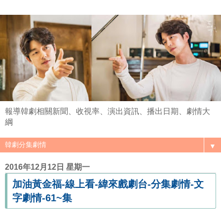
報導韓劇相關新聞、收視率、演出資訊、播出日期、劇情大
綱
▼
2016年12月12日 星期一
加油黃金福-線上看-緯來戲劇台-分集劇情-文
字劇情-61~集