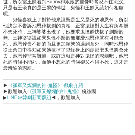
世，所以當王餘看到Sunny和娘娘的畫像時會忍不住流淚。
只是若王余真的是王黎的轉世，鬼怪和王餘又該如何相處
呢。
鬼怪喜歡上了對於他來說既是生又是死的池恩倬，所以
他決定不告訴池恩倬拔劍的真相。正當鬼怪對人生有所牽掛
不想死時，三神婆婆出現了，她要求鬼怪趕快拔了劍歸於
無。三神婆婆說如果鬼怪不歸於無那麼池恩倬就有可能會
死，池恩倬會不斷的而且更加頻繁的遇到意外。同時池恩倬
從王余口中得知如果她拔掉了鬼怪身上的劍那麼鬼怪將會死
去，池恩倬非常難過。或許這就是神對鬼怪的懲罰吧，他想
死的時候不能死，而他不想死的時候卻又不得不死，這才是
最殘酷的懲罰。
▶
《孤單又燦爛的神-鬼怪》-戲劇介紹
▶歡迎加入
《孤單又燦爛的神-鬼怪》
粉絲團
▶
LINE＠韓劇新聞群組
◀，歡迎加入