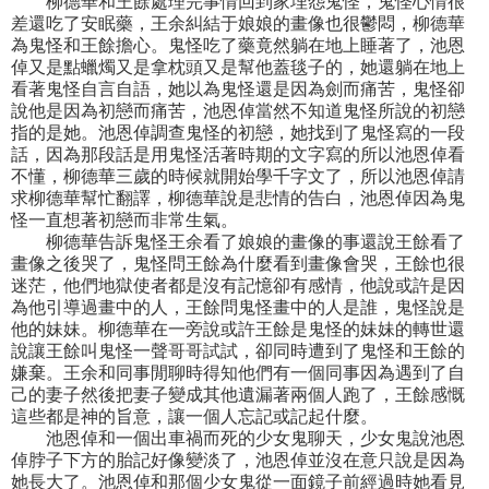
柳德華和王餘處理完事情回到家埋怨鬼怪，鬼怪心情很
差還吃了安眠藥，王余糾結于娘娘的畫像也很鬱悶，柳德華
為鬼怪和王餘擔心。鬼怪吃了藥竟然躺在地上睡著了，池恩
倬又是點蠟燭又是拿枕頭又是幫他蓋毯子的，她還躺在地上
看著鬼怪自言自語，她以為鬼怪還是因為劍而痛苦，鬼怪卻
說他是因為初戀而痛苦，池恩倬當然不知道鬼怪所說的初戀
指的是她。池恩倬調查鬼怪的初戀，她找到了鬼怪寫的一段
話，因為那段話是用鬼怪活著時期的文字寫的所以池恩倬看
不懂，柳德華三歲的時候就開始學千字文了，所以池恩倬請
求柳德華幫忙翻譯，柳德華說是悲情的告白，池恩倬因為鬼
怪一直想著初戀而非常生氣。
柳德華告訴鬼怪王余看了娘娘的畫像的事還說王餘看了
畫像之後哭了，鬼怪問王餘為什麼看到畫像會哭，王餘也很
迷茫，他們地獄使者都是沒有記憶卻有感情，他說或許是因
為他引導過畫中的人，王餘問鬼怪畫中的人是誰，鬼怪說是
他的妹妹。柳德華在一旁說或許王餘是鬼怪的妹妹的轉世還
說讓王餘叫鬼怪一聲哥哥試試，卻同時遭到了鬼怪和王餘的
嫌棄。王余和同事閒聊時得知他們有一個同事因為遇到了自
己的妻子然後把妻子變成其他遺漏著兩個人跑了，王餘感慨
這些都是神的旨意，讓一個人忘記或記起什麼。
池恩倬和一個出車禍而死的少女鬼聊天，少女鬼說池恩
倬脖子下方的胎記好像變淡了，池恩倬並沒在意只說是因為
她長大了。池恩倬和那個少女鬼從一面鏡子前經過時她看見