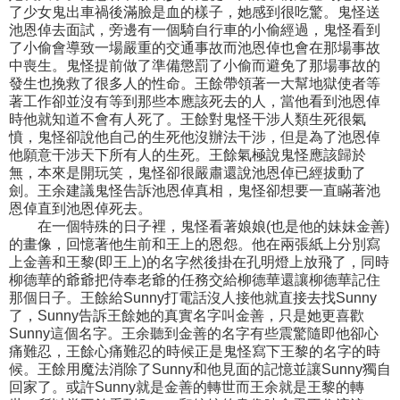
了少女鬼出車禍後滿臉是血的樣子，她感到很吃驚。鬼怪送
池恩倬去面試，旁邊有一個騎自行車的小偷經過，鬼怪看到
了小偷會導致一場嚴重的交通事故而池恩倬也會在那場事故
中喪生。鬼怪提前做了準備懲罰了小偷而避免了那場事故的
發生也挽救了很多人的性命。王餘帶領著一大幫地獄使者等
著工作卻並沒有等到那些本應該死去的人，當他看到池恩倬
時他就知道不會有人死了。王餘對鬼怪干涉人類生死很氣
憤，鬼怪卻說他自己的生死他沒辦法干涉，但是為了池恩倬
他願意干涉天下所有人的生死。王餘氣極說鬼怪應該歸於
無，本來是開玩笑，鬼怪卻很嚴肅還說池恩倬已經拔動了
劍。王余建議鬼怪告訴池恩倬真相，鬼怪卻想要一直瞞著池
恩倬直到池恩倬死去。
在一個特殊的日子裡，鬼怪看著娘娘(也是他的妹妹金善)
的畫像，回憶著他生前和王上的恩怨。他在兩張紙上分別寫
上金善和王黎(即王上)的名字然後掛在孔明燈上放飛了，同時
柳德華的爺爺把侍奉老爺的任務交給柳德華還讓柳德華記住
那個日子。王餘給Sunny打電話沒人接他就直接去找Sunny
了，Sunny告訴王餘她的真實名字叫金善，只是她更喜歡
Sunny這個名字。王余聽到金善的名字有些震驚隨即他卻心
痛難忍，王餘心痛難忍的時候正是鬼怪寫下王黎的名字的時
候。王餘用魔法消除了Sunny和他見面的記憶並讓Sunny獨自
回家了。或許Sunny就是金善的轉世而王余就是王黎的轉