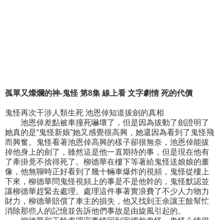
孤單又燦爛的神-鬼怪 第8集 線上看 文字劇情 死的代價
鬼怪再次干涉人類生死 池恩倬知道拔劍的真相
池恩倬差點被車撞死嚇壞了，但是因為拔動了劍證明了
她真的是“鬼怪新娘”她又感覺很高興，她還因為看到了鬼怪飛
而興奮。鬼怪看著池恩倬高興的樣子卻很無奈，池恩倬能拔
掉他身上的劍了，雖然這是他一直期待的事，但是現在他有
了牽掛竟不捨得死了。柳德華在樓下等著給鬼怪送娘娘的畫
像，他無聊時正好看到了幾十輛車爆炸的視頻，鬼怪從樓上
下來，柳德華問鬼怪視頻上的事是不是他幹的，鬼怪默認並
讓柳德華趕緊去處理。處理這件事著實浪費了不少人力物力
財力，柳德華賠償了車主的損失，他又找到王余讓王餘幫忙
消除那些人的記憶並告訴他們事故是由旋風引起的。