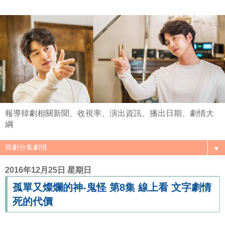
報導韓劇相關新聞、收視率、演出資訊、播出日期、劇情大
綱
▼
2016年12月25日 星期日
孤單又燦爛的神-鬼怪 第8集 線上看 文字劇情
死的代價