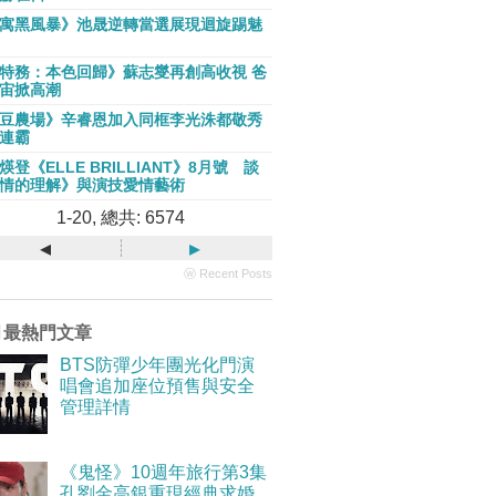
寓黑風暴》池晟逆轉當選展現迴旋踢魅
特務：本色回歸》蘇志燮再創高收視 爸
宙掀高潮
豆農場》辛睿恩加入同框李光洙都敬秀
連霸
煐登《ELLE BRILLIANT》8月號 談
情的理解》與演技愛情藝術
1-20, 總共: 6574
◂
▸
ⓦ Recent Posts
月最熱門文章
BTS防彈少年團光化門演
唱會追加座位預售與安全
管理詳情
《鬼怪》10週年旅行第3集
孔劉金高銀重現經典求婚