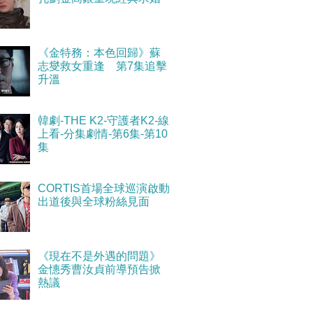
《金特務：本色回歸》蘇
志燮救女重逢 第7集追擊
升溫
韓劇-THE K2-守護者K2-線
上看-分集劇情-第6集-第10
集
CORTIS首場全球巡演啟動
出道後與全球粉絲見面
《現在不是外遇的問題》
金憓秀曹汝貞前導預告掀
熱議