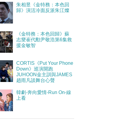
朱相昱《金特務：本色回
歸》演活冷面反派朱江燦
《金特務：本色回歸》蘇
志燮崔代勳尹敬浩第6集救
援金敏智
CORTIS《Put Your Phone
Down》巡演開跑
JUHOON金主訓與JAMES
趙雨凡談舞台心聲
韓劇-奔向愛情-Run On-線
上看