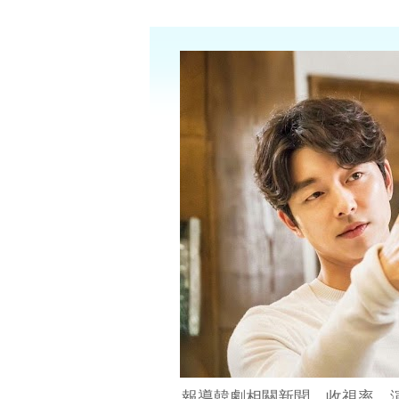
報導韓劇相關新聞、收視率、