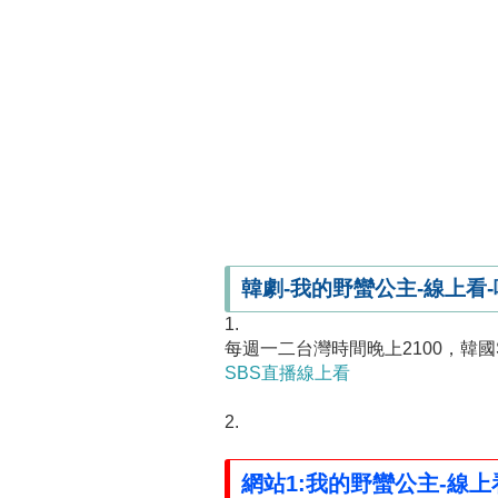
韓劇-我的野蠻公主-線上看-哪
1.
每週一二台灣時間晚上2100，韓
SBS直播線上看
2.
網站1:我的野蠻公主-線上看-