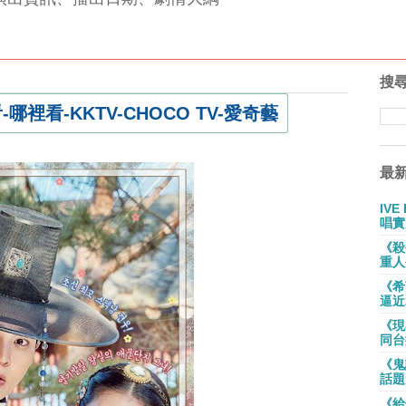
搜
裡看-KKTV-CHOCO TV-愛奇藝
最
IV
唱實
《殺
重人
《希
逼近
《現
同台
《鬼
話題
《給