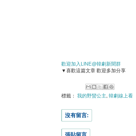
歡迎加入LINE@韓劇新聞群
▼喜歡這篇文章 歡迎多加分享
標籤：
我的野蠻公主
,
韓劇線上看
沒有留言:
張貼留言