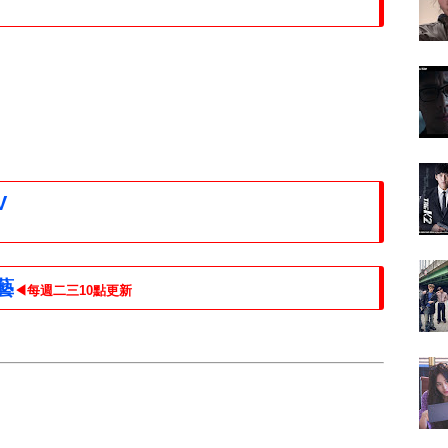
V
藝
◀每週二三10點更新