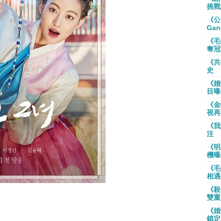
挑戰
《公
Gan
《毛
奪冠
《共
史
《婚
目曝
《金
視再
《我
注
《明
機曝
《毛
相遇
《殺
雙重
《婚
鎖定