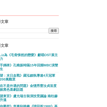
尋文章
新文章
E Liz為《毛骨悚然的戀愛》獻唱OST展主
力
手媽咪》孔曉振時隔15年回歸MBC演雙
生
望：末日血戰》羅泓鎮執導連4天冠軍
200萬觀眾
在不是外遇的問題》金憓秀曹汝貞首度
掀黑色喜劇話題
謎東宮》盧允瑞古裝演技受議論 南柱赫
升溫
你夢想》李惠利接棒《請回答1988》再