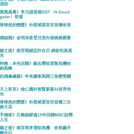
演技
寓黑風暴》李元碩首唱OST〈A Good
gster〉登場
骨悚然的戀愛》朴恩斌梁世宗首播收視
感細胞》金明洙姜旻兒逆向接吻掀羅曼
姻之後》南宮珉鎖定許在日 綁架犯真面
光
特務：本色回歸》蘇志燮陷背叛危機收
創高峰
的偶像總裁》申有娜車禹閔三角戀受關
天上班見》徐仁國朴智賢家庭AI首秀危
光
骨悚然的戀愛》朴恩斌梁世宗首播三次
掀火花
手媽咪》孔曉振睽違15年回歸MBC詮釋
人生
姻之後》南宮珉李雪陷危機 收視飆升
赫在日