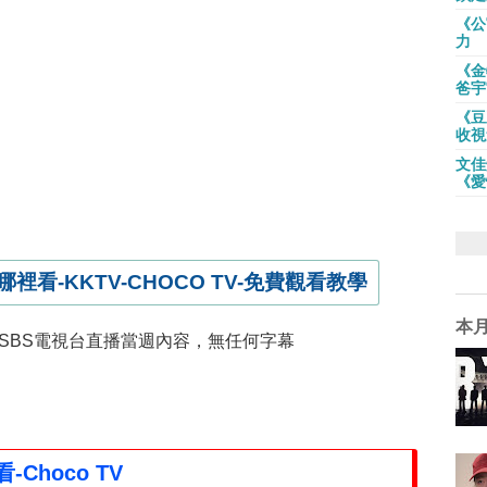
《公
力
《金
爸宇
《豆
收視
文佳
《愛
裡看-KKTV-CHOCO TV-免費觀看教學
本
國SBS電視台直播當週內容，無任何字幕
Choco TV