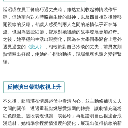
延昭瑛在員工餐廳巧遇丈夫時，雖然立刻收起神情裝作平
靜，但她望向對方時略顯生硬的眼神，以及四目相對後便移
開視線的反應，都讓人感受到兩人之間的感情似乎正在降
溫。也因為這些細節，觀眾對她後續的故事發展更加好奇。
之後，她平穩的生活出現變化，因為在大學同學聚會上意外
遇見過去的
《戀人》
，相較於對自己冷淡的丈夫，前男友則
熱情釋出好感，使她的心開始動搖，現場氣氛也隨之變得緊
繃。
反轉演出帶動收視上升
不久後，延昭瑛在情感起伏中看清內心，並主動修補與丈夫
之間的關係，透過重新點燃戀愛氛圍的轉變，讓劇情充滿粉
紅色能量。這段表現也讓「表藝珍」再度證明自己很適合浪
漫題材，她精準拿捏愛情溫度的變化，展現出值得信賴的新