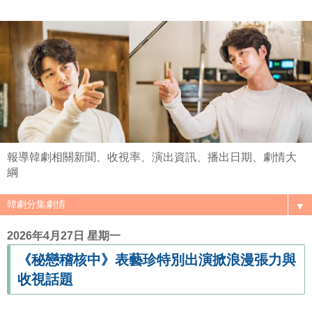
報導韓劇相關新聞、收視率、演出資訊、播出日期、劇情大
綱
▼
2026年4月27日 星期一
《秘戀稽核中》表藝珍特別出演掀浪漫張力與
收視話題