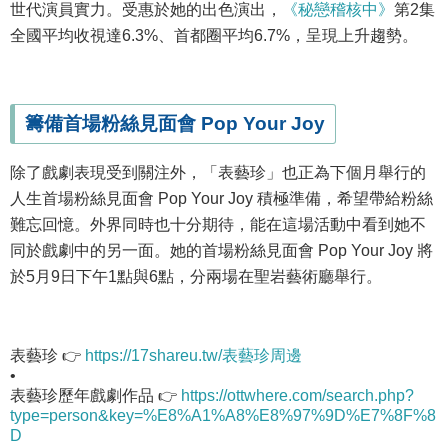
世代演員實力。受惠於她的出色演出，
《秘戀稽核中》
第2集
全國平均收視達6.3%、首都圈平均6.7%，呈現上升趨勢。
籌備首場粉絲見面會 Pop Your Joy
除了戲劇表現受到關注外，「表藝珍」也正為下個月舉行的
人生首場粉絲見面會 Pop Your Joy 積極準備，希望帶給粉絲
難忘回憶。外界同時也十分期待，能在這場活動中看到她不
同於戲劇中的另一面。她的首場粉絲見面會 Pop Your Joy 將
於5月9日下午1點與6點，分兩場在聖岩藝術廳舉行。
表藝珍 👉
https://17shareu.tw/表藝珍周邊
•
表藝珍歷年戲劇作品 👉
https://ottwhere.com/search.php?
type=person&key=%E8%A1%A8%E8%97%9D%E7%8F%8
D