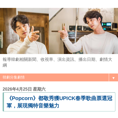
報導韓劇相關新聞、收視率、演出資訊、播出日期、劇情大
綱
▼
2026年4月25日 星期六
《Popcorn》都敬秀獲UPICK春季歌曲票選冠
軍，展現獨特音樂魅力