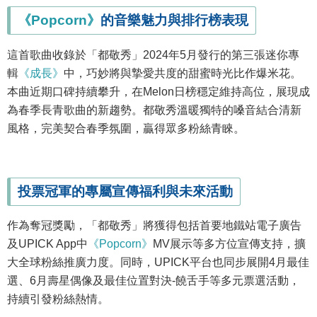
《Popcorn》
的音樂魅力與排行榜表現
這首歌曲收錄於「都敬秀」2024年5月發行的第三張迷你專
輯
《成長》
中，巧妙將與摯愛共度的甜蜜時光比作爆米花。
本曲近期口碑持續攀升，在Melon日榜穩定維持高位，展現成
為春季長青歌曲的新趨勢。都敬秀溫暖獨特的嗓音結合清新
風格，完美契合春季氛圍，贏得眾多粉絲青睞。
投票冠軍的專屬宣傳福利與未來活動
作為奪冠獎勵，「都敬秀」將獲得包括首要地鐵站電子廣告
及UPICK App中
《Popcorn》
MV展示等多方位宣傳支持，擴
大全球粉絲推廣力度。同時，UPICK平台也同步展開4月最佳
選、6月壽星偶像及最佳位置對決-饒舌手等多元票選活動，
持續引發粉絲熱情。