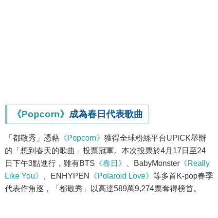
《Popcorn》
成為春日代表歌曲
「都敬秀」憑藉
《Popcorn》
獲得全球粉絲平台UPICK舉辦
的「想到春天的歌曲」投票冠軍。本次投票於4月17日至24
日下午3點進行，雖有BTS
《春日》
、BabyMonster
《Really
Like You》
、ENHYPEN
《Polaroid Love》
等多首K-pop春季
代表作角逐，「都敬秀」以高達589萬9,274票奪得榜首。