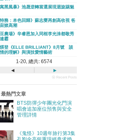
寓黑風暴》池晟逆轉當選展現迴旋踢魅
特務：本色回歸》蘇志燮再創高收視 爸
宙掀高潮
豆農場》辛睿恩加入同框李光洙都敬秀
連霸
煐登《ELLE BRILLIANT》8月號 談
情的理解》與演技愛情藝術
1-20, 總共: 6574
◂
▸
ⓦ Recent Posts
月最熱門文章
BTS防彈少年團光化門演
唱會追加座位預售與安全
管理詳情
《鬼怪》10週年旅行第3集
孔劉金高銀重現經典求婚