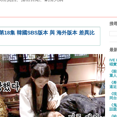
搜
18集 韓國SBS版本 與 海外版本 差異比
最
IV
唱實
《殺
重人
《希
逼近
《現
同台
《鬼
話題
《給