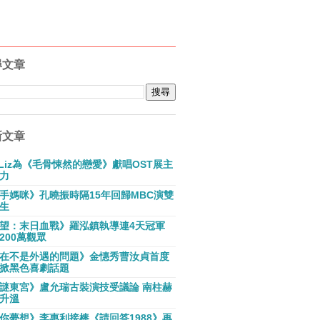
尋文章
新文章
E Liz為《毛骨悚然的戀愛》獻唱OST展主
力
手媽咪》孔曉振時隔15年回歸MBC演雙
生
望：末日血戰》羅泓鎮執導連4天冠軍
200萬觀眾
在不是外遇的問題》金憓秀曹汝貞首度
掀黑色喜劇話題
謎東宮》盧允瑞古裝演技受議論 南柱赫
升溫
你夢想》李惠利接棒《請回答1988》再