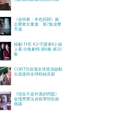
《金特務：本色回歸》蘇
志燮救女重逢 第7集追擊
升溫
韓劇-THE K2-守護者K2-線
上看-分集劇情-第6集-第10
集
CORTIS首場全球巡演啟動
出道後與全球粉絲見面
《現在不是外遇的問題》
金憓秀曹汝貞前導預告掀
熱議