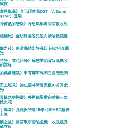
演技
寓黑風暴》李元碩首唱OST〈A Good
gster〉登場
骨悚然的戀愛》朴恩斌梁世宗首播收視
感細胞》金明洙姜旻兒逆向接吻掀羅曼
姻之後》南宮珉鎖定許在日 綁架犯真面
光
特務：本色回歸》蘇志燮陷背叛危機收
創高峰
的偶像總裁》申有娜車禹閔三角戀受關
天上班見》徐仁國朴智賢家庭AI首秀危
光
骨悚然的戀愛》朴恩斌梁世宗首播三次
掀火花
手媽咪》孔曉振睽違15年回歸MBC詮釋
人生
姻之後》南宮珉李雪陷危機 收視飆升
赫在日