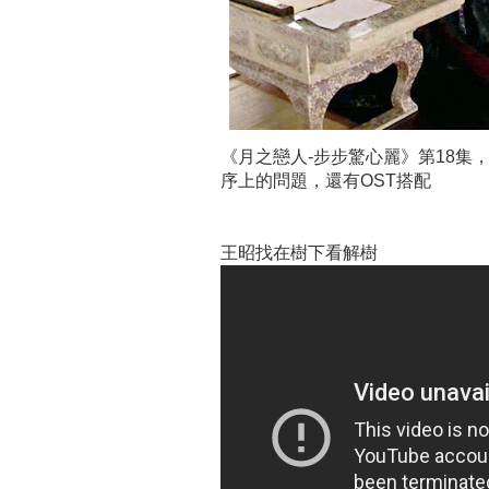
《月之戀人-步步驚心麗》第18集
序上的問題，還有OST搭配
王昭找在樹下看解樹