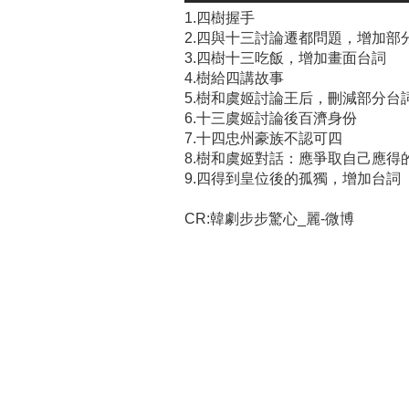
1.四樹握手
2.四與十三討論遷都問題，增加部
3.四樹十三吃飯，增加畫面台詞
4.樹給四講故事
5.樹和虞姬討論王后，刪減部分台
6.十三虞姬討論後百濟身份
7.十四忠州豪族不認可四
8.樹和虞姬對話：應爭取自己應得
9.四得到皇位後的孤獨，增加台詞
CR:韓劇步步驚心_麗-微博