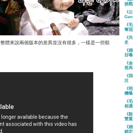
挑戰
《公
Gan
《毛
奪冠
《共
史
，整體來說兩個版本的差異並沒有很多，一樣是一些順
《婚
目曝
《金
視再
《我
注
《明
機曝
《毛
相遇
《殺
雙重
《婚
鎖定