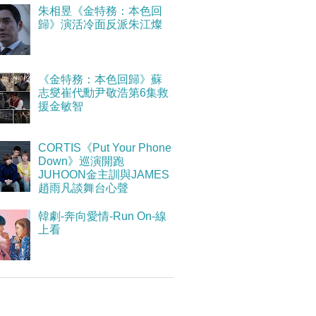
朱相昱《金特務：本色回
歸》演活冷面反派朱江燦
《金特務：本色回歸》蘇
志燮崔代勳尹敬浩第6集救
援金敏智
CORTIS《Put Your Phone
Down》巡演開跑
JUHOON金主訓與JAMES
趙雨凡談舞台心聲
韓劇-奔向愛情-Run On-線
上看