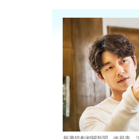
報導韓劇相關新聞、收視率、