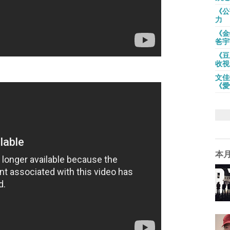
《公
力
《金
爸宇
《豆
收視
文佳
《愛
本