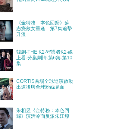
《金特務：本色回歸》蘇
志燮救女重逢 第7集追擊
升溫
韓劇-THE K2-守護者K2-線
上看-分集劇情-第6集-第10
集
CORTIS首場全球巡演啟動
出道後與全球粉絲見面
朱相昱《金特務：本色回
歸》演活冷面反派朱江燦