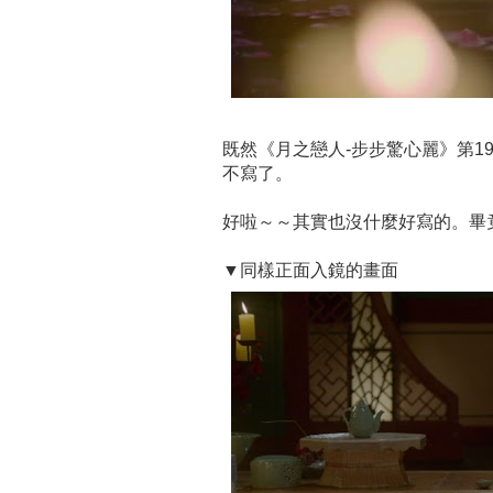
既然《月之戀人-步步驚心麗》第1
不寫了。
好啦～～其實也沒什麼好寫的。畢
▼同樣正面入鏡的畫面