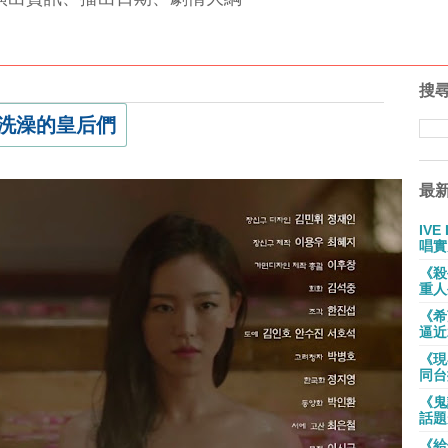
搜
》洗澡的皇后們
最
IV
唱實
《殺
重人
《希
逼近
《現
同台
《鬼
話題
《給