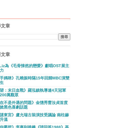
尋文章
新文章
E Liz為《毛骨悚然的戀愛》獻唱OST展主
力
手媽咪》孔曉振時隔15年回歸MBC演雙
生
望：末日血戰》羅泓鎮執導連4天冠軍
200萬觀眾
在不是外遇的問題》金憓秀曹汝貞首度
掀黑色喜劇話題
謎東宮》盧允瑞古裝演技受議論 南柱赫
升溫
你夢想》李惠利接棒《請回答1988》再