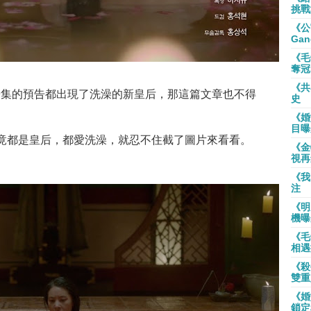
挑戰
《公
Gan
《毛
奪冠
《共
9集的預告都出現了洗澡的新皇后，那這篇文章也不得
史
《婚
目曝
竟都是皇后，都愛洗澡，就忍不住截了圖片來看看。
《金
視再
《我
注
《明
機曝
《毛
相遇
《殺
雙重
《婚
鎖定