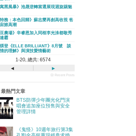
寓黑風暴》池晟逆轉當選展現迴旋踢魅
特務：本色回歸》蘇志燮再創高收視 爸
宙掀高潮
豆農場》辛睿恩加入同框李光洙都敬秀
連霸
煐登《ELLE BRILLIANT》8月號 談
情的理解》與演技愛情藝術
1-20, 總共: 6574
◂
▸
ⓦ Recent Posts
月最熱門文章
BTS防彈少年團光化門演
唱會追加座位預售與安全
管理詳情
《鬼怪》10週年旅行第3集
孔劉金高銀重現經典求婚