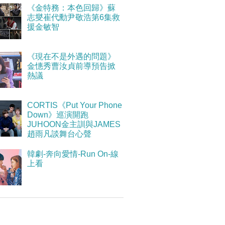
《金特務：本色回歸》蘇
志燮崔代勳尹敬浩第6集救
援金敏智
《現在不是外遇的問題》
金憓秀曹汝貞前導預告掀
熱議
CORTIS《Put Your Phone
Down》巡演開跑
JUHOON金主訓與JAMES
趙雨凡談舞台心聲
韓劇-奔向愛情-Run On-線
上看