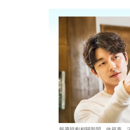
報導韓劇相關新聞、收視率、