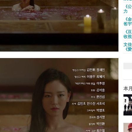
《公
力
《金
爸宇
《豆
收視
文佳
《愛
本