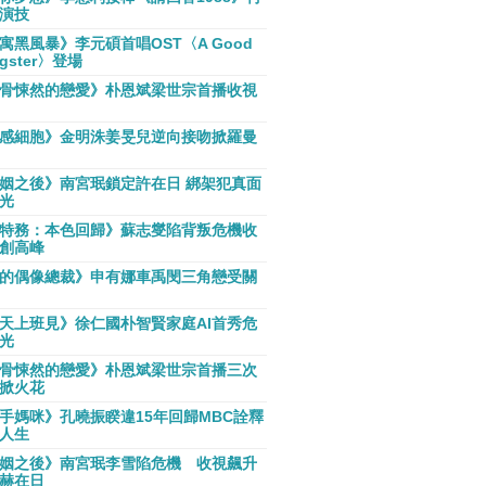
演技
寓黑風暴》李元碩首唱OST〈A Good
gster〉登場
骨悚然的戀愛》朴恩斌梁世宗首播收視
感細胞》金明洙姜旻兒逆向接吻掀羅曼
姻之後》南宮珉鎖定許在日 綁架犯真面
光
特務：本色回歸》蘇志燮陷背叛危機收
創高峰
的偶像總裁》申有娜車禹閔三角戀受關
天上班見》徐仁國朴智賢家庭AI首秀危
光
骨悚然的戀愛》朴恩斌梁世宗首播三次
掀火花
手媽咪》孔曉振睽違15年回歸MBC詮釋
人生
姻之後》南宮珉李雪陷危機 收視飆升
赫在日