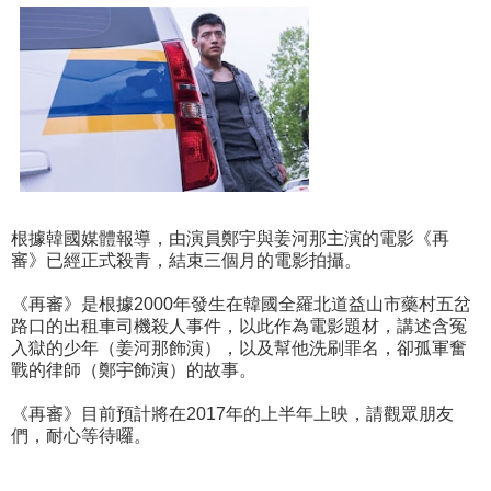
根據韓國媒體報導，由演員鄭宇與姜河那主演的電影《再
審》已經正式殺青，結束三個月的電影拍攝。
《再審》是根據2000年發生在韓國全羅北道益山市藥村五岔
路口的出租車司機殺人事件，以此作為電影題材，講述含冤
入獄的少年（姜河那飾演），以及幫他洗刷罪名，卻孤軍奮
戰的律師（鄭宇飾演）的故事。
《再審》目前預計將在2017年的上半年上映，請觀眾朋友
們，耐心等待囉。