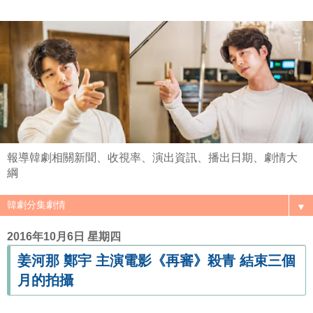
報導韓劇相關新聞、收視率、演出資訊、播出日期、劇情大
綱
▼
2016年10月6日 星期四
姜河那 鄭宇 主演電影《再審》殺青 結束三個
月的拍攝