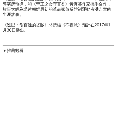
導演所執導，和《帝王之女守百香》黃真英作家攜手合作，
故事大綱為講述朝鮮最初的革命家兼反體制運動者洪吉童的
生涯故事。
《逆賊：偷百姓的盜賊》將接檔《不夜城》預計在2017年1
月30日播出。
▼推薦觀看