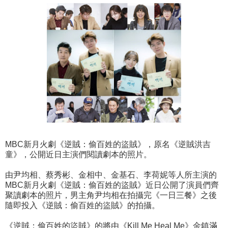
MBC新月火劇《逆賊：偷百姓的盜賊》，原名《逆賊洪吉
童》，公開近日主演們閱讀劇本的照片。
由尹均相、蔡秀彬、金相中、金基石、李荷妮等人所主演的
MBC新月火劇《逆賊：偷百姓的盜賊》近日公開了演員們齊
聚讀劇本的照片，男主角尹均相在拍攝完《一日三餐》之後
隨即投入《逆賊：偷百姓的盜賊》的拍攝。
《逆賊：偷百姓的盜賊》的將由《Kill Me Heal Me》金鎮滿