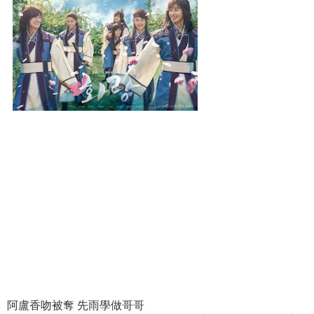
阿盧香吻被奪 先雨學做哥哥