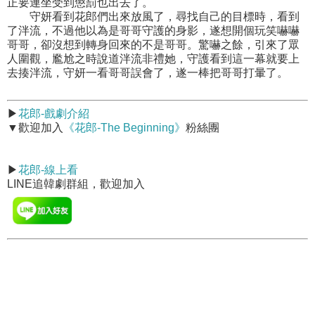
正要連坐受到懲罰也出去了。
守妍看到花郎們出來放風了，尋找自己的目標時，看到
了泮流，不過他以為是哥哥守護的身影，遂想開個玩笑嚇嚇
哥哥，卻沒想到轉身回來的不是哥哥。驚嚇之餘，引來了眾
人圍觀，尷尬之時說道泮流非禮她，守護看到這一幕就要上
去揍泮流，守妍一看哥哥誤會了，遂一棒把哥哥打暈了。
▶
花郎-戲劇介紹
▼歡迎加入
《花郎-The Beginning》
粉絲團
▶
花郎-線上看
LINE追韓劇群組，歡迎加入