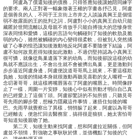
阿盧為了償還知後的債務，只得答應知後讓她陪同練字
的要求。兩人正對著一幅象徵著王權的字畫各抒己見，阿盧
是個善良的人，不同于王京街上市井之人談論真興王是個懦
弱不敢露面的王的批判之詞，阿盧對小小的真興王自幼只能
藏匿於世間流離以及母親不肯放手只能自搏強大的悲慘身世
深表同情和愛憐，這樣的言語句句觸碰到了知後的軟肋及脆
弱的內心，雖然被觸碰的內心變得很柔軟，但被別人突然捅
破了心事的惶恐讓知後激動地反叱阿盧不要隨便下結論，阿
盧不知何故竟惹得知後如此激動，不過仍堅持認為小真興王
很可憐，就像從鳥巢遺落下來的幼鳥，而知後卻說這樣的幼
鳥就不應該出生，不會出生就不會被擠出鳥巢，更是激動到
步步逼近阿盧身邊，阿盧便說道哥哥馬上就來，不要這樣欺
負她，知後的情緒本身就很激動再聽見喜歡的女人嘴裡一直
念叨著哥哥，就這樣將嘴唇落在了阿盧的嘴唇上。時間像靜
止了一樣，周圍一片安靜，知後心中似有所動才明白自己真
的已經愛上了這個丫頭。阿盧卻驚訝的不知所措，只聽見哥
哥先雨的腳步聲，想極力隱藏這件事情，遂捂住知後的嘴
巴。先雨早就覺察出了異樣，悄悄躲了起來，阿盧以為哥哥
已經離去，便急忙回去醫務室，搞得很是狼狽，她太害怕哥
哥知道知後親吻了她。
第二天，知後主動來找阿盧，想和阿盧拉近關係，但阿
盧並不領情，對強吻之事耿耿於懷，並借機點了知後的穴
位，讓他動彈不得。