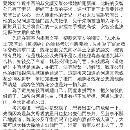
要嫁給年近半百的叔父讓安智公帶她離開新羅，此時的安智
公已有了妻兒，拒絕了太后的要求，這也下定了太后要報復
安智公的決心，命人擄走他的妻兒。只召太后告訴安智公，
他的女兒阿盧在仙門當大夫抵債、兒子先雨被迫加入花郎，
面對只召太后將自己的一切都握在手裡的高傲，安智公也決
定握住太后的軟肋。
先雨在寢室內學習文字，卻惹來室友的嘲笑。“以水為
王”來闡述《道德經》的論述考試即將開始，先雨寫了寥寥幾
字交卷請求口述，魏花公聽完先雨水與王之題的論文，確實
很有見地，但是魏花公以先雨不是以道德經為基礎遂判其不
合格。知後交了白卷，魏花公問他為何意，知後認為《道德
經》主旨就是無為，並把王、法等聯繫一起解讀。魏花公對
他的解讀很滿意就讓他通過了。這讓後來知道的阿盧直覺魏
花公徇私舞弊，幫助知後走了後門，她攔著魏花公想讓他解
釋清楚，讓內急的魏花公也是好一頓煎熬。
為了避免知後再糾纏自己，阿盧東拼西湊，把欠知後的
錢還了。知後向阿盧告白，阿盧有些不知所措。阿盧告訴先
雨，今天是娘的忌日。
考試過後，守護可是憋瘋了，想要出去仙門放鬆一下。
先雨因為是莫文母親的忌日也想出去仙門祭拜。呂蔚事不關
己地說道，魏花公及守衛們喝了他送的酒都不省人事了，大
家可以大搖大擺地走出仙門了。泮流一看室友都出去了，反