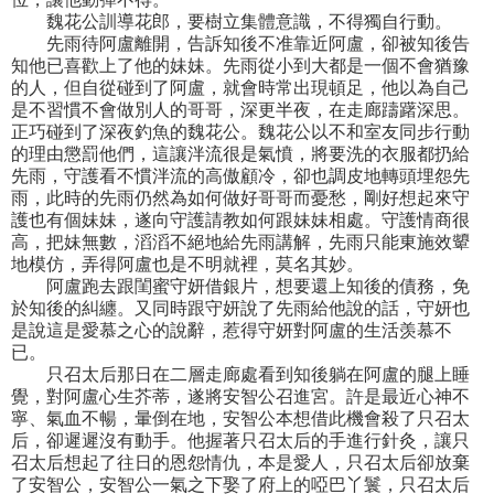
魏花公訓導花郎，要樹立集體意識，不得獨自行動。
先雨待阿盧離開，告訴知後不准靠近阿盧，卻被知後告
知他已喜歡上了他的妹妹。先雨從小到大都是一個不會猶豫
的人，但自從碰到了阿盧，就會時常出現頓足，他以為自己
是不習慣不會做別人的哥哥，深更半夜，在走廊躊躇深思。
正巧碰到了深夜釣魚的魏花公。魏花公以不和室友同步行動
的理由懲罰他們，這讓泮流很是氣憤，將要洗的衣服都扔給
先雨，守護看不慣泮流的高傲顧冷，卻也調皮地轉頭埋怨先
雨，此時的先雨仍然為如何做好哥哥而憂愁，剛好想起來守
護也有個妹妹，遂向守護請教如何跟妹妹相處。守護情商很
高，把妹無數，滔滔不絕地給先雨講解，先雨只能東施效顰
地模仿，弄得阿盧也是不明就裡，莫名其妙。
阿盧跑去跟閨蜜守妍借銀片，想要還上知後的債務，免
於知後的糾纏。又同時跟守妍說了先雨給他說的話，守妍也
是說這是愛慕之心的說辭，惹得守妍對阿盧的生活羡慕不
已。
只召太后那日在二層走廊處看到知後躺在阿盧的腿上睡
覺，對阿盧心生芥蒂，遂將安智公召進宮。許是最近心神不
寧、氣血不暢，暈倒在地，安智公本想借此機會殺了只召太
后，卻遲遲沒有動手。他握著只召太后的手進行針灸，讓只
召太后想起了往日的恩怨情仇，本是愛人，只召太后卻放棄
了安智公，安智公一氣之下娶了府上的啞巴丫鬟，只召太后