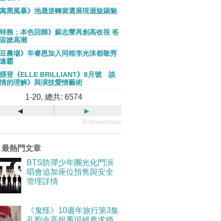
寓黑風暴》池晟逆轉當選展現迴旋踢魅
特務：本色回歸》蘇志燮再創高收視 爸
宙掀高潮
豆農場》辛睿恩加入同框李光洙都敬秀
連霸
煐登《ELLE BRILLIANT》8月號 談
情的理解》與演技愛情藝術
1-20, 總共: 6574
◂
▸
ⓦ Recent Posts
月最熱門文章
BTS防彈少年團光化門演
唱會追加座位預售與安全
管理詳情
《鬼怪》10週年旅行第3集
孔劉金高銀重現經典求婚