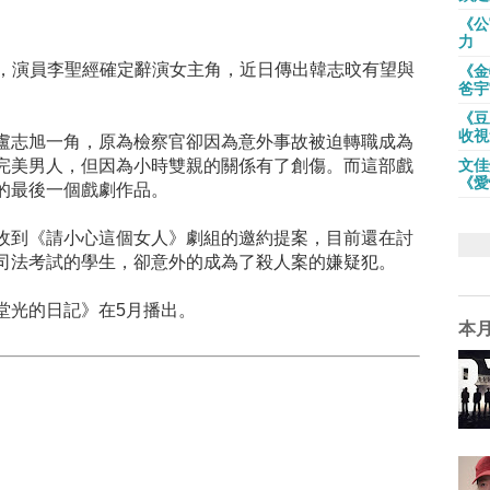
《公
力
，演員李聖經確定辭演女主角，近日傳出韓志旼有望與
《金
爸宇
《豆
收視
盧志旭一角，原為檢察官卻因為意外事故被迫轉職成為
完美男人，但因為小時雙親的關係有了創傷。而這部戲
文佳
《愛
的最後一個戲劇作品。
收到《請小心這個女人》劇組的邀約提案，目前還在討
司法考試的學生，卻意外的成為了殺人案的嫌疑犯。
堂光的日記》在5月播出。
本