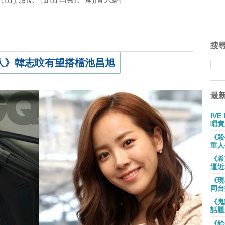
搜
人》韓志旼有望搭檔池昌旭
最
IV
唱實
《殺
重人
《希
逼近
《現
同台
《鬼
話題
《給