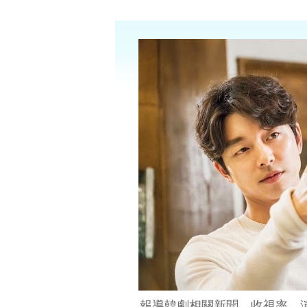
報導韓劇相關新聞、收視率、