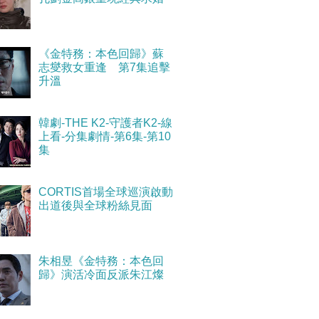
《金特務：本色回歸》蘇
志燮救女重逢 第7集追擊
升溫
韓劇-THE K2-守護者K2-線
上看-分集劇情-第6集-第10
集
CORTIS首場全球巡演啟動
出道後與全球粉絲見面
朱相昱《金特務：本色回
歸》演活冷面反派朱江燦