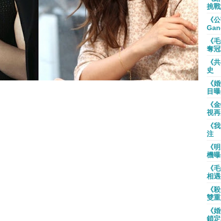
挑戰
《公
Gan
《毛
奪冠
《共
史
《婚
目曝
《金
視再
《我
注
《明
機曝
《毛
相遇
《殺
雙重
《婚
鎖定