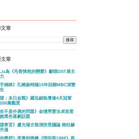
尋文章
新文章
E Liz為《毛骨悚然的戀愛》獻唱OST展主
力
手媽咪》孔曉振時隔15年回歸MBC演雙
生
望：末日血戰》羅泓鎮執導連4天冠軍
200萬觀眾
在不是外遇的問題》金憓秀曹汝貞首度
掀黑色喜劇話題
謎東宮》盧允瑞古裝演技受議論 南柱赫
升溫
你夢想》李惠利接棒《請回答1988》再