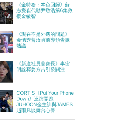
《金特務：本色回歸》蘇
志燮崔代勳尹敬浩第6集救
援金敏智
《現在不是外遇的問題》
金憓秀曹汝貞前導預告掀
熱議
《新進社員姜會長》李宙
明詮釋姜方吉引發關注
CORTIS《Put Your Phone
Down》巡演開跑
JUHOON金主訓與JAMES
趙雨凡談舞台心聲