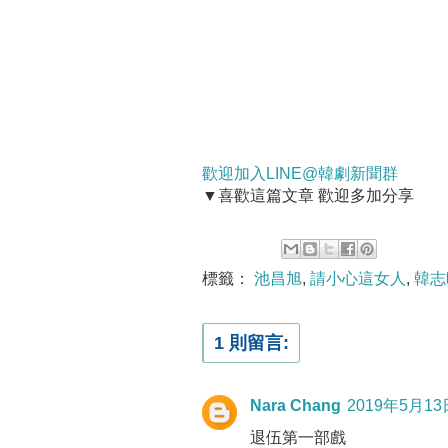
歡迎加入LINE@韓劇新聞群
▼喜歡這篇文章 歡迎多加分享
標籤：
池昌旭
,
請小心這女人
,
韓志
1 則留言:
Nara Chang
2019年5月13
退伍第一部戲