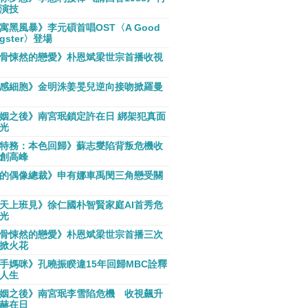
演技
寓黑風暴》李元碩首唱OST〈A Good
gster〉登場
骨悚然的戀愛》朴恩斌梁世宗首播收視
感細胞》金明洙姜旻兒逆向接吻掀羅曼
姻之後》南宮珉鎖定許在日 綁架犯真面
光
特務：本色回歸》蘇志燮陷背叛危機收
創高峰
的偶像總裁》申有娜車禹閔三角戀受關
天上班見》徐仁國朴智賢家庭AI首秀危
光
骨悚然的戀愛》朴恩斌梁世宗首播三次
掀火花
手媽咪》孔曉振睽違15年回歸MBC詮釋
人生
姻之後》南宮珉李雪陷危機 收視飆升
赫在日