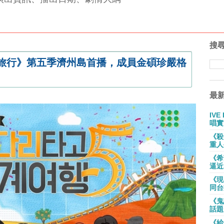
搜
界旅行》第五季濟州島首播，成員金碩珍嚴格
最
IV
唱實
《殺
重人
《希
逼近
《現
同台
《鬼
話題
《給