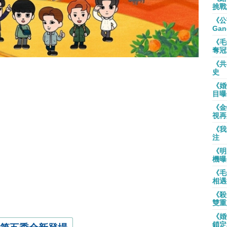
挑戰
《公
Gan
《毛
奪冠
《共
史
《婚
目曝
《金
視再
《我
注
《明
機曝
《毛
相遇
《殺
雙重
《婚
鎖定