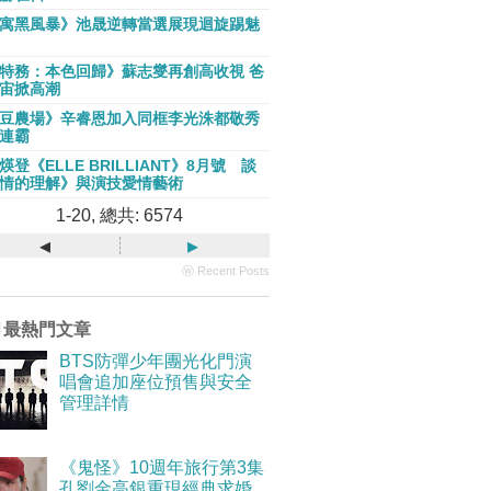
寓黑風暴》池晟逆轉當選展現迴旋踢魅
特務：本色回歸》蘇志燮再創高收視 爸
宙掀高潮
豆農場》辛睿恩加入同框李光洙都敬秀
連霸
煐登《ELLE BRILLIANT》8月號 談
情的理解》與演技愛情藝術
1-20, 總共: 6574
◂
▸
ⓦ Recent Posts
月最熱門文章
BTS防彈少年團光化門演
唱會追加座位預售與安全
管理詳情
《鬼怪》10週年旅行第3集
孔劉金高銀重現經典求婚