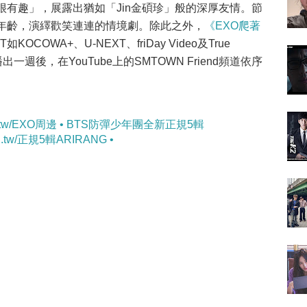
有趣」，展露出猶如「Jin金碩珍」般的深厚友情。節
年齡，演繹歡笑連連的情境劇。除此之外，
《EXO爬著
OCOWA+、U-NEXT、friDay Video及True
播出一週後，在YouTube上的SMTOWN Friend頻道依序
areu.tw/EXO周邊 • BTS防彈少年團全新正規5輯
eu.tw/正規5輯ARIRANG •