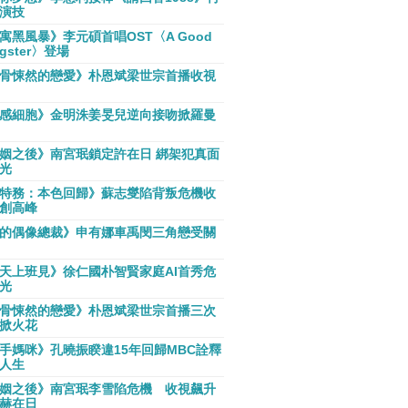
演技
寓黑風暴》李元碩首唱OST〈A Good
gster〉登場
骨悚然的戀愛》朴恩斌梁世宗首播收視
感細胞》金明洙姜旻兒逆向接吻掀羅曼
姻之後》南宮珉鎖定許在日 綁架犯真面
光
特務：本色回歸》蘇志燮陷背叛危機收
創高峰
的偶像總裁》申有娜車禹閔三角戀受關
天上班見》徐仁國朴智賢家庭AI首秀危
光
骨悚然的戀愛》朴恩斌梁世宗首播三次
掀火花
手媽咪》孔曉振睽違15年回歸MBC詮釋
人生
姻之後》南宮珉李雪陷危機 收視飆升
赫在日