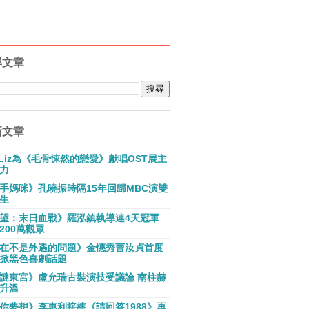
尋文章
新文章
E Liz為《毛骨悚然的戀愛》獻唱OST展主
力
手媽咪》孔曉振時隔15年回歸MBC演雙
生
望：末日血戰》羅泓鎮執導連4天冠軍
200萬觀眾
在不是外遇的問題》金憓秀曹汝貞首度
掀黑色喜劇話題
謎東宮》盧允瑞古裝演技受議論 南柱赫
升溫
你夢想》李惠利接棒《請回答1988》再