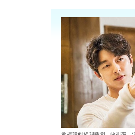
報導韓劇相關新聞、收視率、