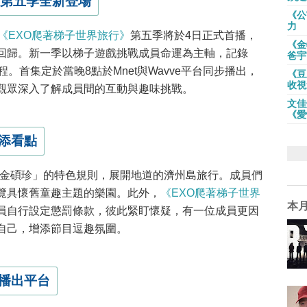
第五季全新登場
《公
力
《EXO爬著梯子世界旅行》
第五季將於4日正式首播，
《金
回歸。新一季以梯子遊戲挑戰成員命運為主軸，記錄
爸宇
。首集定於當晚8點於Mnet與Wavve平台同步播出，
《豆
收視
觀眾深入了解成員間的互動與趣味挑戰。
文佳
《愛
添看點
n金碩珍」的特色規則，展開地道的濟州島旅行。成員們
覽具懷舊童趣主題的樂園。此外，
《EXO爬著梯子世界
本
員自行設定懲罰條款，彼此緊盯懷疑，有一位成員更因
自己，增添節目逗趣氛圍。
播出平台