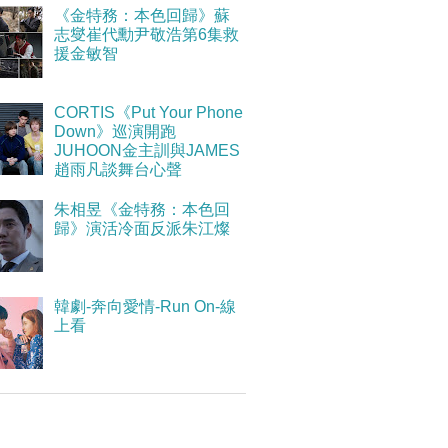
《金特務：本色回歸》蘇
志燮崔代勳尹敬浩第6集救
援金敏智
CORTIS《Put Your Phone
Down》巡演開跑
JUHOON金主訓與JAMES
趙雨凡談舞台心聲
朱相昱《金特務：本色回
歸》演活冷面反派朱江燦
韓劇-奔向愛情-Run On-線
上看