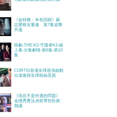
《金特務：本色回歸》蘇
志燮救女重逢 第7集追擊
升溫
韓劇-THE K2-守護者K2-線
上看-分集劇情-第6集-第10
集
CORTIS首場全球巡演啟動
出道後與全球粉絲見面
《現在不是外遇的問題》
金憓秀曹汝貞前導預告掀
熱議