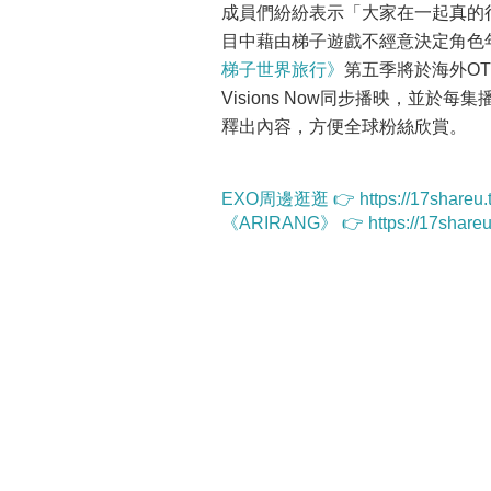
成員們紛紛表示「大家在一起真的很
目中藉由梯子遊戲不經意決定角色
梯子世界旅行》
第五季將於海外OTT如K
Visions Now同步播映，並於每集
釋出內容，方便全球粉絲欣賞。
EXO周邊逛逛 👉 https://17sh
《ARIRANG》 👉 https://17shar