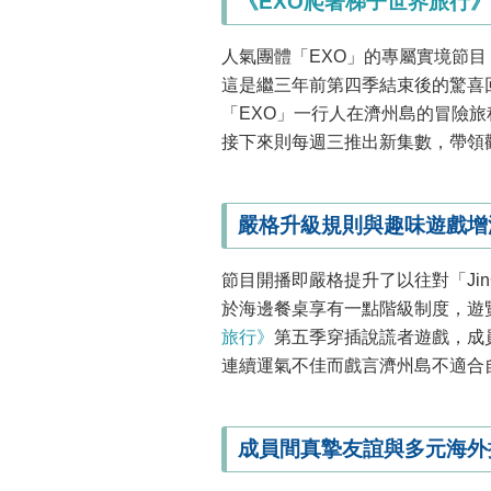
《EXO爬著梯子世界旅行》
人氣團體「EXO」的專屬實境節目
這是繼三年前第四季結束後的驚喜
「EXO」一行人在濟州島的冒險旅程
接下來則每週三推出新集數，帶領
嚴格升級規則與趣味遊戲增
節目開播即嚴格提升了以往對「Ji
於海邊餐桌享有一點階級制度，遊
旅行》
第五季穿插說謊者遊戲，成
連續運氣不佳而戲言濟州島不適合
成員間真摯友誼與多元海外