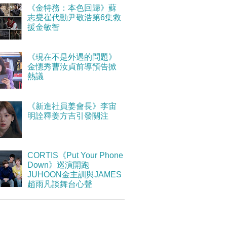
《金特務：本色回歸》蘇
志燮崔代勳尹敬浩第6集救
援金敏智
《現在不是外遇的問題》
金憓秀曹汝貞前導預告掀
熱議
《新進社員姜會長》李宙
明詮釋姜方吉引發關注
CORTIS《Put Your Phone
Down》巡演開跑
JUHOON金主訓與JAMES
趙雨凡談舞台心聲