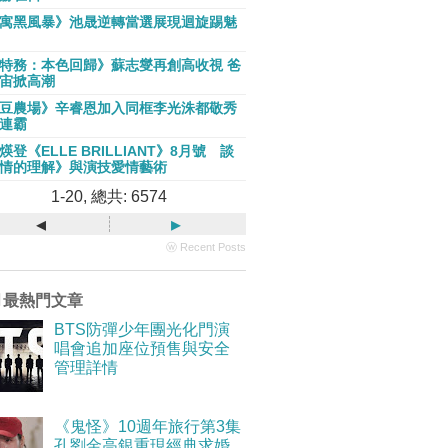
寓黑風暴》池晟逆轉當選展現迴旋踢魅
特務：本色回歸》蘇志燮再創高收視 爸
宙掀高潮
豆農場》辛睿恩加入同框李光洙都敬秀
連霸
煐登《ELLE BRILLIANT》8月號 談
情的理解》與演技愛情藝術
1-20, 總共: 6574
◂
▸
ⓦ Recent Posts
月最熱門文章
BTS防彈少年團光化門演
唱會追加座位預售與安全
管理詳情
《鬼怪》10週年旅行第3集
孔劉金高銀重現經典求婚