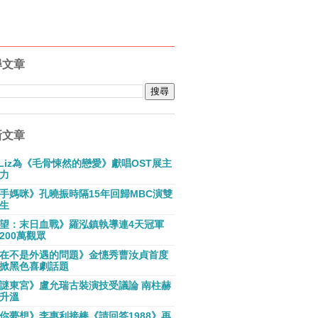
尋文章
新文章
E Liz為《毛骨悚然的戀愛》獻唱OST展主
力
手媽咪》孔曉振時隔15年回歸MBC演雙
生
望：末日血戰》羅泓鎮執導連4天冠軍
200萬觀眾
在不是外遇的問題》金憓秀曹汝貞首度
掀黑色喜劇話題
謎東宮》盧允瑞古裝演技受議論 南柱赫
升溫
你夢想》李惠利接棒《請回答1988》再