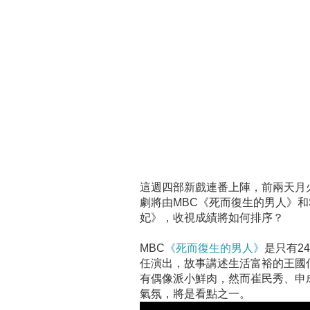
這週四部新戲連番上陣，前兩天月火
劇將由MBC《死而復生的男人》和
妃》，收視成績將如何排序？
MBC
《死而復生的男人》
是只有2
任演出，故事講述生活富裕的王國
有偶像派小鮮肉，然而崔民秀、申
氣氛，將是看點之一。