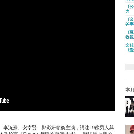
《公
力
《金
爸宇
《豆
收視
文佳
《愛
本
、李沇熹、安宰賢、鄭彩妍領銜主演，講述19歲男人與