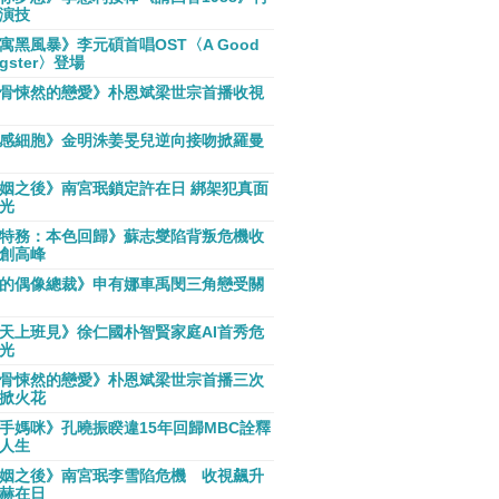
演技
寓黑風暴》李元碩首唱OST〈A Good
gster〉登場
骨悚然的戀愛》朴恩斌梁世宗首播收視
感細胞》金明洙姜旻兒逆向接吻掀羅曼
姻之後》南宮珉鎖定許在日 綁架犯真面
光
特務：本色回歸》蘇志燮陷背叛危機收
創高峰
的偶像總裁》申有娜車禹閔三角戀受關
天上班見》徐仁國朴智賢家庭AI首秀危
光
骨悚然的戀愛》朴恩斌梁世宗首播三次
掀火花
手媽咪》孔曉振睽違15年回歸MBC詮釋
人生
姻之後》南宮珉李雪陷危機 收視飆升
赫在日