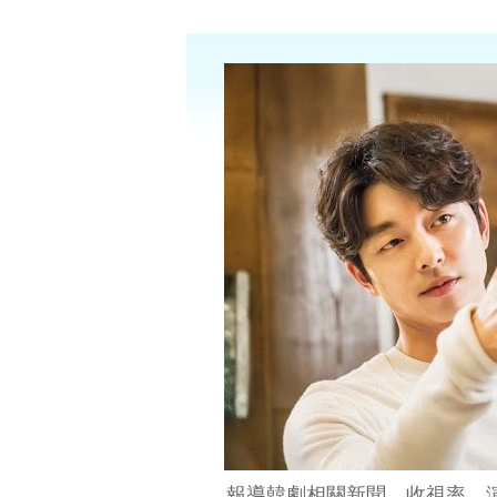
報導韓劇相關新聞、收視率、