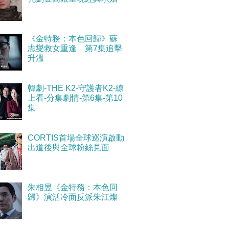
《金特務：本色回歸》蘇
志燮救女重逢 第7集追擊
升溫
韓劇-THE K2-守護者K2-線
上看-分集劇情-第6集-第10
集
CORTIS首場全球巡演啟動
出道後與全球粉絲見面
朱相昱《金特務：本色回
歸》演活冷面反派朱江燦