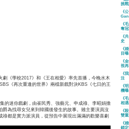
挑戰
《公
Gan
《毛
奪冠
《共
史
《婚
目曝
《金
視再
《我
劇《學校2017》和《王在相愛》率先首播，今晚水木
注
SBS《再次重逢的世界》兩檔新戲對決KBS《七日的王
《明
機曝
《毛
相遇
4集的迷你戲劇，由崔民秀、強藝元、申成祿、李昭娟擔
伯爵為找尋女兒來到韓國後發生的故事。雖主要演員沒
《殺
雙重
成祿都是實力派演員，從預告中展現出滿滿的歡樂喜劇
《婚
鎖定