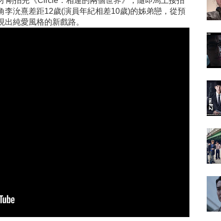
剛拍完《Circle：相連的兩個世界》，隨即馬上接拍
李沇熹差距12歲(演員年紀相差10歲)的姊弟戀，從預
現出純愛風格的新戲路。