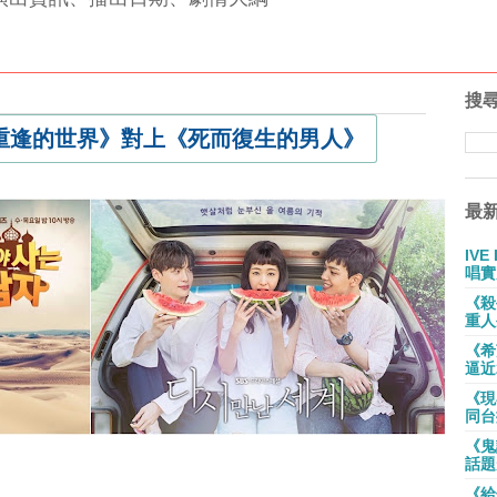
搜
重逢的世界》對上《死而復生的男人》
最
IV
唱實
《殺
重人
《希
逼近
《現
同台
《鬼
話題
《給