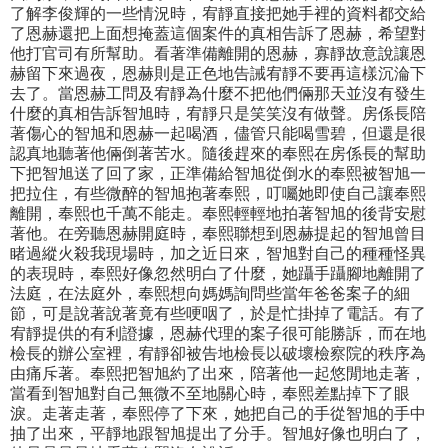
了解李俊輝的一些情況時，宥靜直接把她手裡的資料都交給
了恩赫還把上面想掩蓋這個案件的真相告訴了恩赫，希望對
他打官司有所幫助。看著準備離開的恩赫，寡靜故意說讓恩
赫留下來過夜，恩赫則是正色地告誡宥靜不要再這樣沉淪下
去了。當恩赫工問及宥靜為什麼不把他們倆那天並沒有發生
什麼的真相告訴智旭時，宥靜只是笑笑沒有做聲。房係長陪
著傷心的智旭和恩赫一起喝酒，儘管只能喝雪碧，但還是很
認真地聽著他倆倒著苦水。隨後趕來的奉熙在房係長的幫助
下把智旭送了回了家，正準備給智旭從倒水的奉熙被智旭一
把拉住，有些微醉的智旭抱著奉熙，叮囑她即使自己讓奉熙
離開，奉熙也千萬不能走。奉熙輕輕地拍著智旭的後背安慰
著他。在旁聽恩赫開庭時，奉熙聯想到恩赫提起的智旭曾目
睹過縱火殺我現場時，加之近日來，智旭對自己的種種怪異
的表現時，奉熙好像忽然明白了什麼，她躡手躡腳地離開了
法庭，在法庭外，奉熙想向媽媽詢問些當年爸爸案子的細
節，可是說著說著竟有些哽咽了，於是忙掛掉了電話。有了
宥靜提供的有利證據，恩赫代理的案子很可能勝訴，而在地
檢長的辦公室裡，宥靜卻被告地檢長以破壞檢察院的秩序為
由痛斥著。奉熙把智旭約了出來，陪著他一起悠閒地走著，
當看到智旭對自己無微不至地關心時，奉熙差點掉下了眼
淚。走著走著，奉熙停了下來，她把自己的手從智旭的手中
抽了出來，平靜地跟智旭提出了分手。智旭好像也明白了，