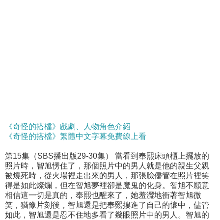
《奇怪的搭檔》戲劇、人物角色介紹
《奇怪的搭檔》繁體中文字幕免費線上看
第15集（SBS播出版29-30集） 當看到奉熙床頭櫃上擺放的
照片時，智旭愣住了，那個照片中的男人就是他的親生父親
被燒死時，從火場裡走出來的男人，那張臉儘管在照片裡笑
得是如此燦爛，但在智旭夢裡卻是魔鬼的化身。智旭不願意
相信這一切是真的，奉熙也醒來了，她羞澀地衝著智旭微
笑，猶豫片刻後，智旭還是把奉熙摟進了自己的懷中，儘管
如此，智旭還是忍不住地多看了幾眼照片中的男人。智旭的