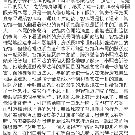
當她的手停在智旭的嘴唇上時不禁感慨地說：“沒想到，這是
自己的男人”，之後轉身離開了，感受了這一切的旭沒有睜開
眼去看奉熙，只是一個人傷心地流下了眼淚。當房係長把調
查結果遞給智旭時，遲疑了片刻後，智旭還是接了過來，當
智旭一個人翻看著嫌犯的資料明確顯示就是照片中的那個男
人——奉熙的爸爸時，智旭內心開始滴血，他無法面對這樣
的事實。私下看過資料的房係長同情地問候智旭，智旭故作
輕鬆地說這事與奉熙無關，房係長非常理解此刻強裝鎮定的
智旭，但他心裡也明白這件事不可能對智旭和奉熙的關係沒
有一點影響。智旭又從惡夢中驚醒，聽到聲音的奉熙抱著枕
頭來陪智旭，睡不著的兩個人慢慢地聊了起來，奉熙告訴智
旭，她放棄運動改學法律的原因是因為她爸爸和她一樣被陷
害，而她要幫助這些人。早起的智俊一個人在健身房裡瘋狂
地做著運動，他滿腦子全是他小時候和爸爸在一起的畫面，
回到家裡，奉熙自認為所有的營養的東西混在一起給智旭打
了一杯果汁。儘管有些不忍下肚，但智旭還是喝了幾口，當
奉熙提議來個早安吻時，智旭卻以身上有汗味拒絕了，奉熙
覺得非常奇怪，可是當她嚐了一口果汁時，立即有了答案，
面對這樣難以下嚥的果汁，奉熙原諒了智旭剛才的行為。智
旭和奉熙幫著恩赫收集姜先日無罪的證據，恩赫來找宥靜
時，智海卻誤以為恩赫是藉找宥靜來接近自己，說出來的話
讓恩赫有些莫明其妙。一個人喝得有些醉的宥靜腳步不穩地
回到家，在門口看見了正在等自己的恩赫，當恩赫提出來想