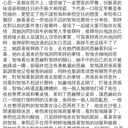
心思一直都在照片上，儘管做了一桌豐富的早餐，但飯菜的
味道卻和她往日的手藝大相徑庭。卞代表一口咬定早餐是奉
熙做的，更堅定了他不讓智旭和奉熙交往的態度，奉熙有口
難辯，她看著在一旁低頭不語的智旭也覺得十分奇怪。宥靜
在對以前的案件進行複審時，發現了一起縱火案可能存在冤
情，當她詢問到當年的報警人李俊輝時，俊輝坦白地說自己
曾經縱火殺人並讓別人頂罪的事實，可當寡靜再次向他詢問
時，俊輝卻對他說過的話矢口否認，寡靜不想這樣不了了
之，她跟著俊輝跑了出去，走在她們後面的恩赫看到這一
幕，他向走過來的智海詢問宥靜的事情，智海含糊地回答
著，智海看出來恩赫對宥靜的關心，她手中的自己的名片被
她揉成一團，卻最終也沒有勇氣遞給恩赫。智旭讓房係長重
新調查他父母被害的細節，同時也要調查清楚有關兇手的資
料，對智旭重新調查過去那麼久的事情，房係長有些意外，
但看到智旭不想說什麼時，知趣地徑直走開了。打發走房係
長，智旭心時還是亂糟糟的，他一個人無聊地打掃了衛生，
收拾整齊冰箱和餐桌後。來到了恩赫辦公桌前，讓恩赫給自
己一些能打發時間的活來做，免得他一個人胡思亂想。一個
人在整理資料的智旭實在沒心思再乾下去了，他坐在沙發上
閉著眼睛休息，奉熙來找智旭商量事情，看到智旭睡著了，
奉熙也沒有叫醒他，只是靜靜地坐在智旭的面前，看著英俊
的智旭，奉熙忍不住用手輕輕地撫摸著智旭的頭髮和臉龐，