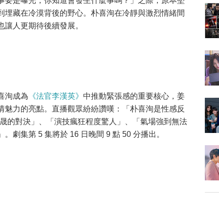
事要是曝光，你知道會發生什麼事嗎？」之際，原本堅
到埋藏在冷漠背後的野心。朴喜洵在冷靜與激烈情緒間
也讓人更期待後續發展。
喜洵成為
《法官李漢英》
中推動緊張感的重要核心，姜
情魅力的亮點。直播觀眾紛紛讚嘆：「朴喜洵是性感反
池晟的對決」、「演技瘋狂程度驚人」、「氣場強到無法
第 5 集將於 16 日晚間 9 點 50 分播出。