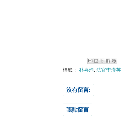
標籤：
朴喜洵
,
法官李漢英
沒有留言:
張貼留言