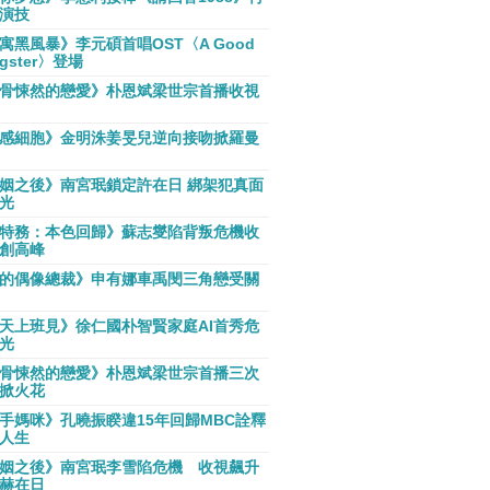
演技
寓黑風暴》李元碩首唱OST〈A Good
gster〉登場
骨悚然的戀愛》朴恩斌梁世宗首播收視
感細胞》金明洙姜旻兒逆向接吻掀羅曼
姻之後》南宮珉鎖定許在日 綁架犯真面
光
特務：本色回歸》蘇志燮陷背叛危機收
創高峰
的偶像總裁》申有娜車禹閔三角戀受關
天上班見》徐仁國朴智賢家庭AI首秀危
光
骨悚然的戀愛》朴恩斌梁世宗首播三次
掀火花
手媽咪》孔曉振睽違15年回歸MBC詮釋
人生
姻之後》南宮珉李雪陷危機 收視飆升
赫在日