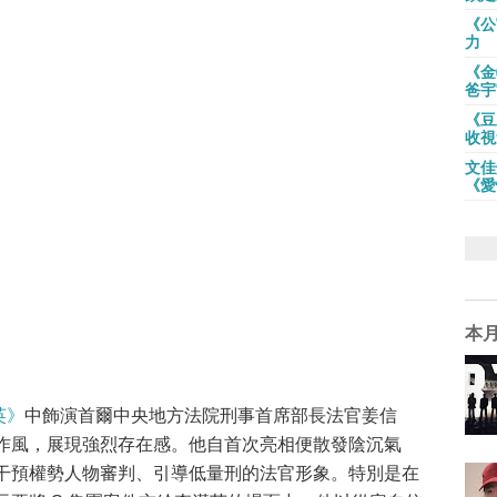
《公
力
《金
爸宇
《豆
收視
文佳
《愛
本
英》
中飾演首爾中央地方法院刑事首席部長法官姜信
作風，展現強烈存在感。他自首次亮相便散發陰沉氣
干預權勢人物審判、引導低量刑的法官形象。特別是在