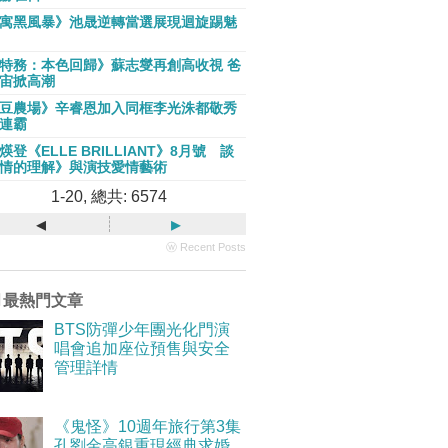
寓黑風暴》池晟逆轉當選展現迴旋踢魅
特務：本色回歸》蘇志燮再創高收視 爸
宙掀高潮
豆農場》辛睿恩加入同框李光洙都敬秀
連霸
煐登《ELLE BRILLIANT》8月號 談
情的理解》與演技愛情藝術
1-20, 總共: 6574
◂
▸
ⓦ Recent Posts
月最熱門文章
BTS防彈少年團光化門演
唱會追加座位預售與安全
管理詳情
《鬼怪》10週年旅行第3集
孔劉金高銀重現經典求婚