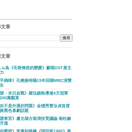
尋文章
新文章
E Liz為《毛骨悚然的戀愛》獻唱OST展主
力
手媽咪》孔曉振時隔15年回歸MBC演雙
生
望：末日血戰》羅泓鎮執導連4天冠軍
200萬觀眾
在不是外遇的問題》金憓秀曹汝貞首度
掀黑色喜劇話題
謎東宮》盧允瑞古裝演技受議論 南柱赫
升溫
你夢想》李惠利接棒《請回答1988》再