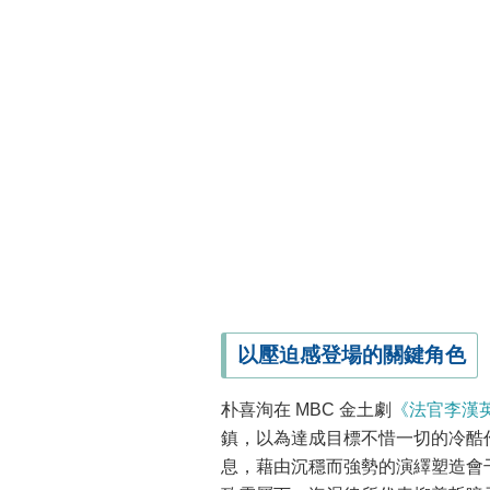
以壓迫感登場的關鍵角色
朴喜洵在 MBC 金土劇
《法官李漢
鎮，以為達成目標不惜一切的冷酷
息，藉由沉穩而強勢的演繹塑造會