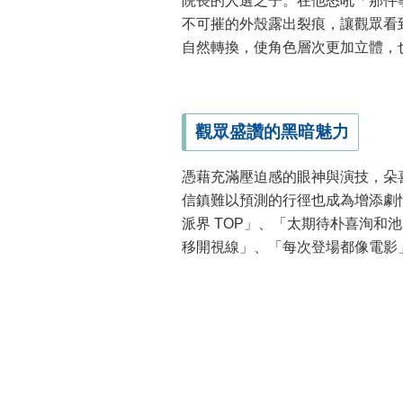
院長的人選之子。在他怒吼「那件
不可摧的外殼露出裂痕，讓觀眾看
自然轉換，使角色層次更加立體，
觀眾盛讚的黑暗魅力
憑藉充滿壓迫感的眼神與演技，朵
信鎮難以預測的行徑也成為增添劇
派界 TOP」、「太期待朴喜洵和
移開視線」、「每次登場都像電影」。劇集