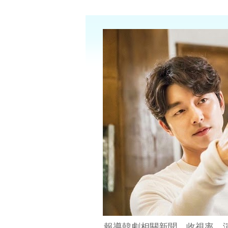
報導韓劇相關新聞、收視率、