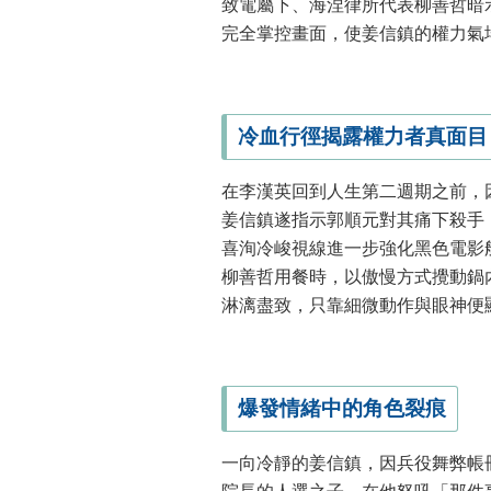
致電屬下、海涅律所代表柳善哲暗示
完全掌控畫面，使姜信鎮的權力氣
冷血行徑揭露權力者真面目
在李漢英回到人生第二週期之前，因
姜信鎮遂指示郭順元對其痛下殺手
喜洵冷峻視線進一步強化黑色電影
柳善哲用餐時，以傲慢方式攪動鍋
淋漓盡致，只靠細微動作與眼神便
爆發情緒中的角色裂痕
一向冷靜的姜信鎮，因兵役舞弊帳