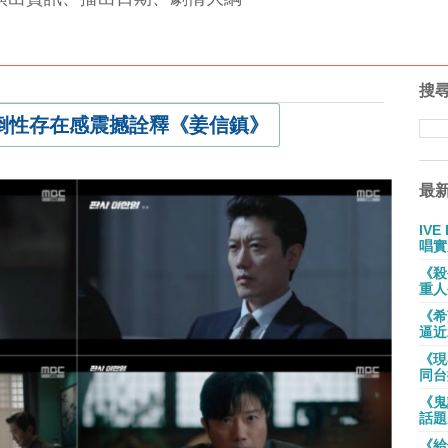
搜
倒性存在感震撼詮釋《姜信鎮》
最
IV
唱實
《殺
重人
《希
逼近
《現
同台
《鬼
話題
《給