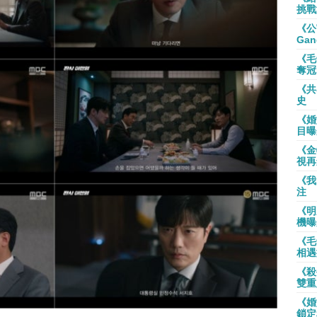
挑戰
《公
Gan
《毛
奪冠
《共
史
《婚
目曝
《金
視再
《我
注
《明
機曝
《毛
相遇
《殺
雙重
《婚
鎖定