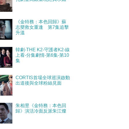
《金特務：本色回歸》蘇
志燮救女重逢 第7集追擊
升溫
韓劇-THE K2-守護者K2-線
上看-分集劇情-第6集-第10
集
CORTIS首場全球巡演啟動
出道後與全球粉絲見面
朱相昱《金特務：本色回
歸》演活冷面反派朱江燦