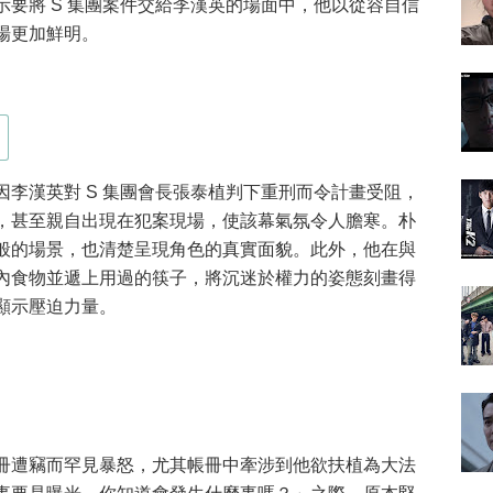
要將 S 集團案件交給李漢英的場面中，他以從容自信
場更加鮮明。
李漢英對 S 集團會長張泰植判下重刑而令計畫受阻，
，甚至親自出現在犯案現場，使該幕氣氛令人膽寒。朴
般的場景，也清楚呈現角色的真實面貌。此外，他在與
內食物並遞上用過的筷子，將沉迷於權力的姿態刻畫得
顯示壓迫力量。
冊遭竊而罕見暴怒，尤其帳冊中牽涉到他欲扶植為大法