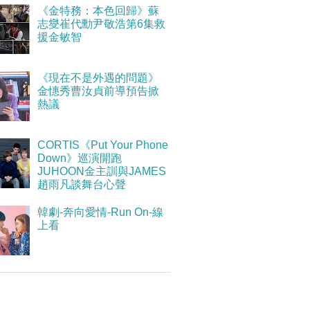
《金特務：本色回歸》蘇
志燮崔代勳尹敬浩第6集救
援金敏智
《現在不是外遇的問題》
金憓秀曹汝貞前導預告掀
熱議
CORTIS《Put Your Phone
Down》巡演開跑
JUHOON金主訓與JAMES
趙雨凡談舞台心聲
韓劇-奔向愛情-Run On-線
上看