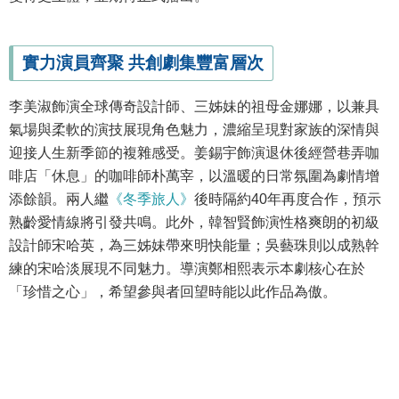
實力演員齊聚 共創劇集豐富層次
李美淑飾演全球傳奇設計師、三姊妹的祖母金娜娜，以兼具
氣場與柔軟的演技展現角色魅力，濃縮呈現對家族的深情與
迎接人生新季節的複雜感受。姜錫宇飾演退休後經營巷弄咖
啡店「休息」的咖啡師朴萬宰，以溫暖的日常氛圍為劇情增
添餘韻。兩人繼
《冬季旅人》
後時隔約40年再度合作，預示
熟齡愛情線將引發共鳴。此外，韓智賢飾演性格爽朗的初級
設計師宋哈英，為三姊妹帶來明快能量；吳藝珠則以成熟幹
練的宋哈淡展現不同魅力。導演鄭相熙表示本劇核心在於
「珍惜之心」，希望參與者回望時能以此作品為傲。