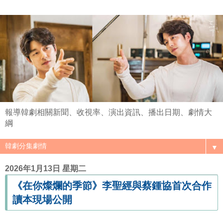
報導韓劇相關新聞、收視率、演出資訊、播出日期、劇情大
綱
▼
2026年1月13日 星期二
《在你燦爛的季節》李聖經與蔡鍾協首次合作
讀本現場公開