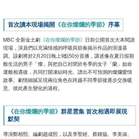
首次讀本現場揭開
《在你燦爛的季節》
序幕
MBC 全新金土劇
《在你燦爛的季節》
日前公開首次大本閱讀
現場，演員們以充滿情感的呼吸與節奏揭示作品的浪漫基
調。該劇將於2月20日晚上9點50分首播，講述像在夏日假期
般生活的男子「燦」與把自己封閉於冬季的女子「蘭」如命
運般相遇後，共同打開凍結時光、譜出不可預測的燦爛愛情
故事。劇情細膩呈現兩位角色在跨越不同季節後逐步交換暖
意、彼此產生變化的過程。
《在你燦爛的季節》
群星雲集 首次相遇即展現
默契
導演鄭相熙、編劇趙成熙，以及李聖經、蔡鍾協、李美淑、