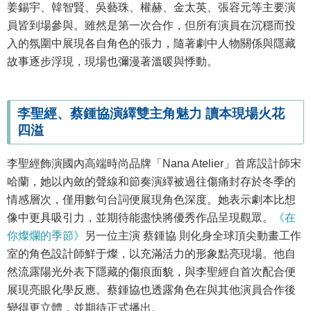
姜錫宇、韓智賢、吳藝珠、權赫、金太英、張容元等主要演
員皆到場參與。雖然是第一次合作，但所有演員在沉穩而投
入的氛圍中展現各自角色的張力，隨著劇中人物關係與隱藏
故事逐步浮現，現場也彌漫著溫暖與悸動。
李聖經、蔡鍾協演繹雙主角魅力 讀本現場火花
四溢
李聖經飾演國內高端時尚品牌「Nana Atelier」首席設計師宋
哈蘭，她以內斂的聲線和節奏演繹被過往傷痛封存於冬季的
情感層次，僅用數句台詞便展現角色深度。她表示劇本比想
像中更具吸引力，並期待能盡快將優秀作品呈現觀眾。
《在
你燦爛的季節》
另一位主演 蔡鍾協 則化身全球頂尖動畫工作
室的角色設計師鮮于燦，以充滿活力的形象點亮現場。他自
然流露陽光外表下隱藏的傷痕面貌，與李聖經自首次配合便
展現亮眼化學反應。蔡鍾協也透露角色在與其他演員合作後
變得更立體，並期待正式播出。