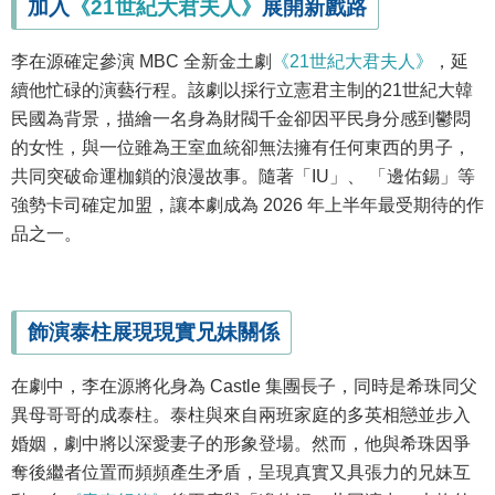
加入
《21世紀大君夫人》
展開新戲路
李在源確定參演 MBC 全新金土劇
《21世紀大君夫人》
，延
續他忙碌的演藝行程。該劇以採行立憲君主制的21世紀大韓
民國為背景，描繪一名身為財閥千金卻因平民身分感到鬱悶
的女性，與一位雖為王室血統卻無法擁有任何東西的男子，
共同突破命運枷鎖的浪漫故事。隨著「IU」、 「邊佑錫」等
強勢卡司確定加盟，讓本劇成為 2026 年上半年最受期待的作
品之一。
飾演泰柱展現現實兄妹關係
在劇中，李在源將化身為 Castle 集團長子，同時是希珠同父
異母哥哥的成泰柱。泰柱與來自兩班家庭的多英相戀並步入
婚姻，劇中將以深愛妻子的形象登場。然而，他與希珠因爭
奪後繼者位置而頻頻產生矛盾，呈現真實又具張力的兄妹互