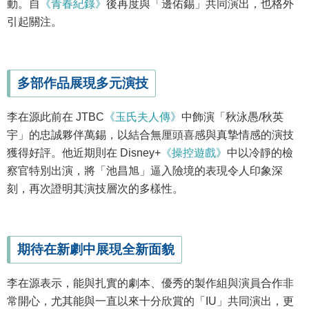
動。自
《青春紀錄》
後再度與「邊佑錫」共同演出，也格外
引起關注。
多部作品展現多元演技
李在源此前在 JTBC
《玉氏夫人傳》
中飾演「秋泳愚/秋英
宇」的忠誠夥伴萬錫，以結合無厘頭喜感與真摯情感的演技
獲得好評。他近期則在 Disney+
《操控遊戲》
中以冷靜的檢
察官特別出演，將「池昌旭」逼入險境的表現令人印象深
刻，再次證明其演技層次的多樣性。
期待在新劇中展現全新面貌
李在源表示，能與扎實的劇本、優秀的製作組與演員合作非
常開心，尤其能與一直以來十分欣賞的「IU」共同演出，更