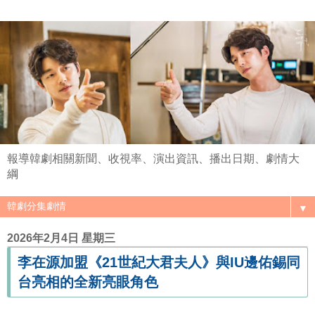
報導韓劇相關新聞、收視率、演出資訊、播出日期、劇情大
綱
▼
2026年2月4日 星期三
李在源加盟《21世紀大君夫人》與IU邊佑錫同
台亮相的全新亮眼角色