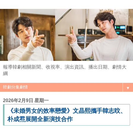
報導韓劇相關新聞、收視率、演出資訊、播出日期、劇情大
綱
▼
2026年2月9日 星期一
《未婚男女的效率戀愛》文晶熙攜手韓志旼、
朴成焄展開全新演技合作