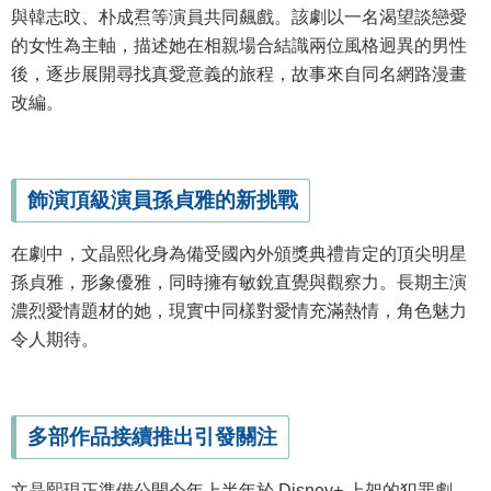
與韓志旼、朴成焄等演員共同飆戲。該劇以一名渴望談戀愛
的女性為主軸，描述她在相親場合結識兩位風格迥異的男性
後，逐步展開尋找真愛意義的旅程，故事來自同名網路漫畫
改編。
飾演頂級演員孫貞雅的新挑戰
在劇中，文晶熙化身為備受國內外頒獎典禮肯定的頂尖明星
孫貞雅，形象優雅，同時擁有敏銳直覺與觀察力。長期主演
濃烈愛情題材的她，現實中同樣對愛情充滿熱情，角色魅力
令人期待。
多部作品接續推出引發關注
文晶熙現正準備公開今年上半年於 Disney+ 上架的犯罪劇