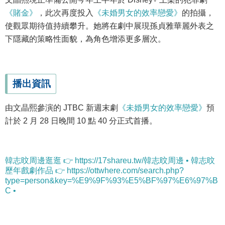
《賭金》
，此次再度投入
《未婚男女的效率戀愛》
的拍攝，
使觀眾期待值持續攀升。她將在劇中展現孫貞雅華麗外表之
下隱藏的策略性面貌，為角色增添更多層次。
播出資訊
由文晶熙參演的 JTBC 新週末劇
《未婚男女的效率戀愛》
預
計於 2 月 28 日晚間 10 點 40 分正式首播。
韓志旼周邊逛逛 👉 https://17shareu.tw/韓志旼周邊 • 韓志旼
歷年戲劇作品 👉 https://ottwhere.com/search.php?
type=person&key=%E9%9F%93%E5%BF%97%E6%97%B
C •