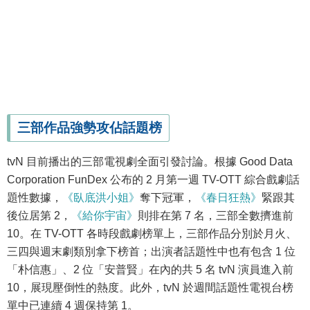
三部作品強勢攻佔話題榜
tvN 目前播出的三部電視劇全面引發討論。根據 Good Data
Corporation FunDex 公布的 2 月第一週 TV-OTT 綜合戲劇話
題性數據，
《臥底洪小姐》
奪下冠軍，
《春日狂熱》
緊跟其
後位居第 2，
《給你宇宙》
則排在第 7 名，三部全數擠進前
10。在 TV-OTT 各時段戲劇榜單上，三部作品分別於月火、
三四與週末劇類別拿下榜首；出演者話題性中也有包含 1 位
「朴信惠」、2 位「安普賢」在內的共 5 名 tvN 演員進入前
10，展現壓倒性的熱度。此外，tvN 於週間話題性電視台榜
單中已連續 4 週保持第 1。