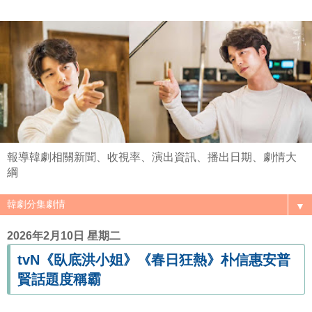
報導韓劇相關新聞、收視率、演出資訊、播出日期、劇情大
綱
▼
2026年2月10日 星期二
tvN《臥底洪小姐》《春日狂熱》朴信惠安普
賢話題度稱霸