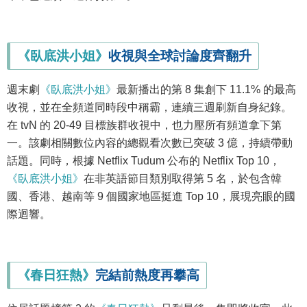
《臥底洪小姐》
收視與全球討論度齊翻升
週末劇
《臥底洪小姐》
最新播出的第 8 集創下 11.1% 的最高
收視，並在全頻道同時段中稱霸，連續三週刷新自身紀錄。
在 tvN 的 20-49 目標族群收視中，也力壓所有頻道拿下第
一。該劇相關數位內容的總觀看次數已突破 3 億，持續帶動
話題。同時，根據 Netflix Tudum 公布的 Netflix Top 10，
《臥底洪小姐》
在非英語節目類別取得第 5 名，於包含韓
國、香港、越南等 9 個國家地區挺進 Top 10，展現亮眼的國
際迴響。
《春日狂熱》
完結前熱度再攀高