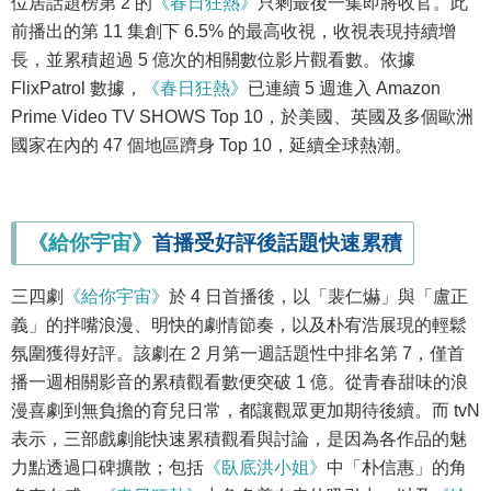
位居話題榜第 2 的
《春日狂熱》
只剩最後一集即將收官。此
前播出的第 11 集創下 6.5% 的最高收視，收視表現持續增
長，並累積超過 5 億次的相關數位影片觀看數。依據
FlixPatrol 數據，
《春日狂熱》
已連續 5 週進入 Amazon
Prime Video TV SHOWS Top 10，於美國、英國及多個歐洲
國家在內的 47 個地區躋身 Top 10，延續全球熱潮。
《給你宇宙》
首播受好評後話題快速累積
三四劇
《給你宇宙》
於 4 日首播後，以「裴仁爀」與「盧正
義」的拌嘴浪漫、明快的劇情節奏，以及朴宥浩展現的輕鬆
氛圍獲得好評。該劇在 2 月第一週話題性中排名第 7，僅首
播一週相關影音的累積觀看數便突破 1 億。從青春甜味的浪
漫喜劇到無負擔的育兒日常，都讓觀眾更加期待後續。而 tvN
表示，三部戲劇能快速累積觀看與討論，是因為各作品的魅
力點透過口碑擴散；包括
《臥底洪小姐》
中「朴信惠」的角