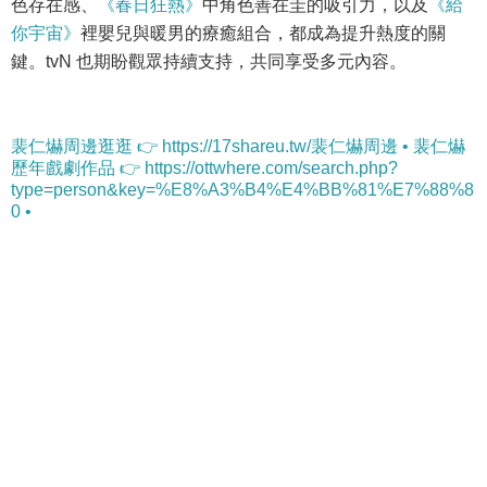
色存在感、
《春日狂熱》
中角色善在圭的吸引力，以及
《給
你宇宙》
裡嬰兒與暖男的療癒組合，都成為提升熱度的關
鍵。tvN 也期盼觀眾持續支持，共同享受多元內容。
裴仁爀周邊逛逛 👉 https://17shareu.tw/裴仁爀周邊 • 裴仁爀
歷年戲劇作品 👉 https://ottwhere.com/search.php?
type=person&key=%E8%A3%B4%E4%BB%81%E7%88%8
0 •