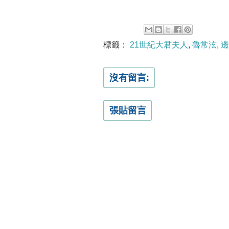
標籤：
21世紀大君夫人
,
魯常泫
,
邊
沒有留言:
張貼留言