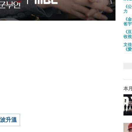
《公
力
《金
爸宇
《豆
收視
文佳
《愛
本
波升溫