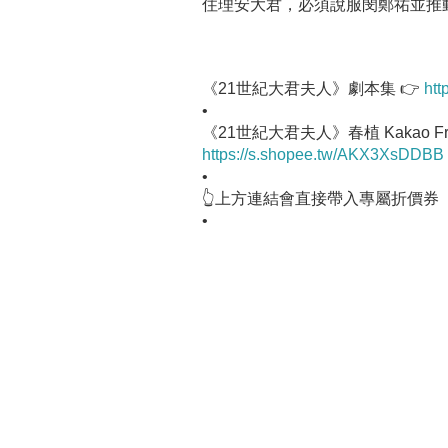
住理安大君，必須說服閔鄭祐並推
《21世紀大君夫人》劇本集 👉
htt
•
《21世紀大君夫人》春植 Kakao Fr
https://s.shopee.tw/AKX3XsDDBB
•
👆上方連結會直接帶入專屬折價券
•