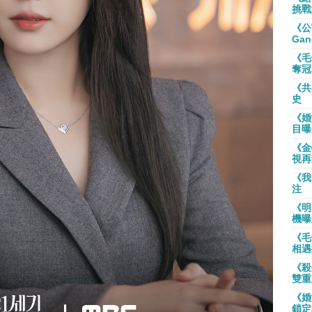
挑戰
《公
Gan
《毛
奪冠
《共
史
《婚
目曝
《金
視再
《我
注
《明
機曝
《毛
相遇
《殺
雙重
《婚
鎖定