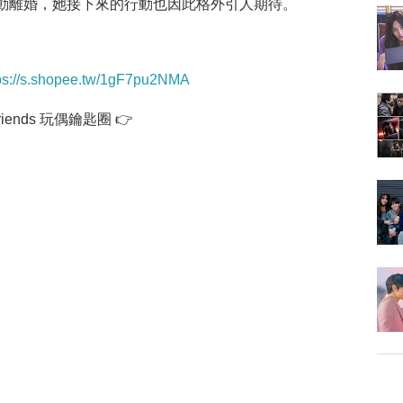
動離婚，她接下來的行動也因此格外引人期待。
ps://s.shopee.tw/1gF7pu2NMA
iends 玩偶鑰匙圈 👉