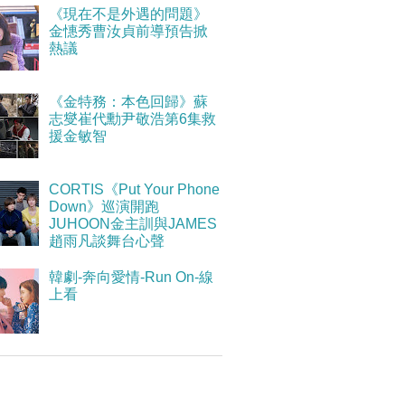
《現在不是外遇的問題》
金憓秀曹汝貞前導預告掀
熱議
《金特務：本色回歸》蘇
志燮崔代勳尹敬浩第6集救
援金敏智
CORTIS《Put Your Phone
Down》巡演開跑
JUHOON金主訓與JAMES
趙雨凡談舞台心聲
韓劇-奔向愛情-Run On-線
上看