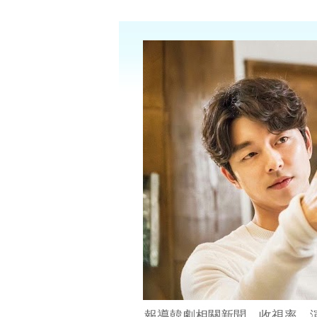
報導韓劇相關新聞、收視率、