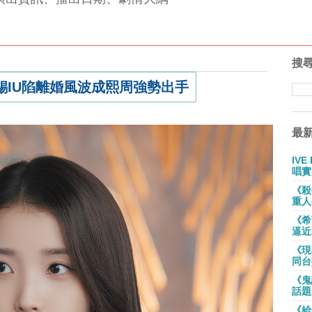
搜
錫IU陷離婚風波成熙周強勢出手
最
IV
唱實
《殺
重人
《希
逼近
《現
同台
《鬼
話題
《給