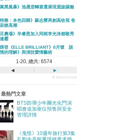
寓黑風暴》池晟逆轉當選展現迴旋踢魅
特務：本色回歸》蘇志燮再創高收視 爸
宙掀高潮
豆農場》辛睿恩加入同框李光洙都敬秀
連霸
煐登《ELLE BRILLIANT》8月號 談
情的理解》與演技愛情藝術
1-20, 總共: 6574
◂
▸
ⓦ Recent Posts
月最熱門文章
BTS防彈少年團光化門演
唱會追加座位預售與安全
管理詳情
《鬼怪》10週年旅行第3集
孔劉金高銀重現經典求婚