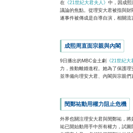
在
《21世紀大君夫人》
中，因成熙
議論的焦點。從理安大君被指與財
遂事件被傳成是自導自演，相關流
成熙周直面宗親與內閣
9日播出的MBC金土劇
《21世紀大
力，推動離婚進程。她為了保護理
並準備向理安大君、內閣與宗親們
閔鄭祐動用權力阻止危機
外界也關注理安大君與閔鄭祐，將
祐已開始動用手中所有權力，試圖