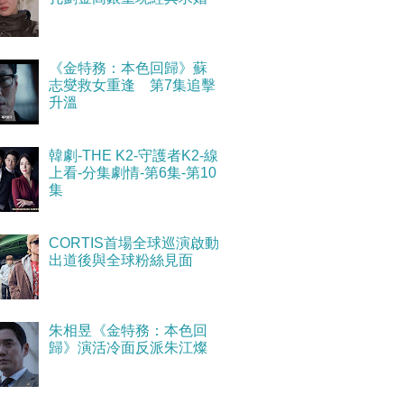
《金特務：本色回歸》蘇
志燮救女重逢 第7集追擊
升溫
韓劇-THE K2-守護者K2-線
上看-分集劇情-第6集-第10
集
CORTIS首場全球巡演啟動
出道後與全球粉絲見面
朱相昱《金特務：本色回
歸》演活冷面反派朱江燦