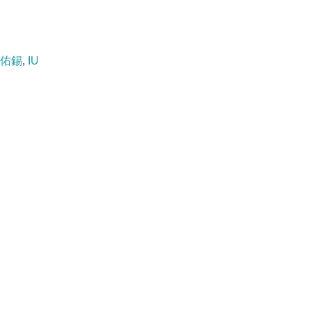
佑錫
,
IU