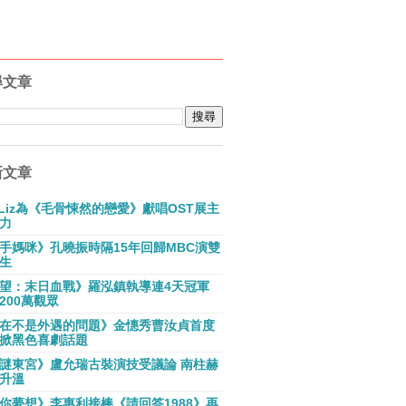
尋文章
新文章
E Liz為《毛骨悚然的戀愛》獻唱OST展主
力
手媽咪》孔曉振時隔15年回歸MBC演雙
生
望：末日血戰》羅泓鎮執導連4天冠軍
200萬觀眾
在不是外遇的問題》金憓秀曹汝貞首度
掀黑色喜劇話題
謎東宮》盧允瑞古裝演技受議論 南柱赫
升溫
你夢想》李惠利接棒《請回答1988》再