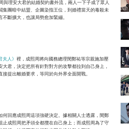
周與理安大君的結婚契約書外流，兩人一下子成了眾人
閥集團暗中結盟、企圖染指王位，到婚禮當天的毒殺未
言不斷擴大，也讓局勢愈加緊繃。
君夫人》
裡，成熙周將向國務總理閔鄭祐等宗親施加壓
安大君，決定把所有針對對方的攻擊都拉到自己身上，
直接提出離婚要求，等同於向外界全面開戰。
如何回應成熙周這項強硬決定。據相關人士透露，閔鄭
阻止成熙周把矛頭全都攬在自己身上；而成熙周為了守