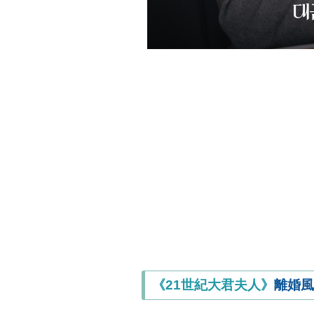
《21世紀大君夫人》
離婚風