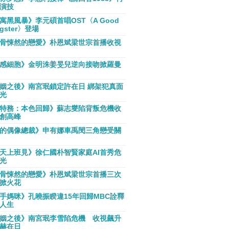
演技
寓黑風暴》李元碩首唱OST〈A Good
gster〉登場
骨悚然的戀愛》朴恩斌梁世宗首播收視
感細胞》金明洙姜旻兒逆向接吻掀羅曼
姻之後》南宮珉鎖定許在日 綁架犯真面
光
特務：本色回歸》蘇志燮陷背叛危機收
創高峰
的偶像總裁》申有娜車禹閔三角戀受關
天上班見》徐仁國朴智賢家庭AI首秀危
光
骨悚然的戀愛》朴恩斌梁世宗首播三次
掀火花
手媽咪》孔曉振睽違15年回歸MBC詮釋
人生
姻之後》南宮珉李雪陷危機 收視飆升
赫在日