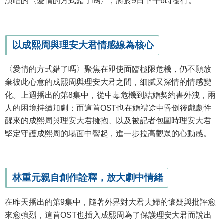
演唱的〈愛情的方式錯了嗎〉，將於9日下午6時發行。
以成熙周與理安大君情感線為核心
〈愛情的方式錯了嗎〉聚焦在即使面臨極限危機，仍不願放
棄彼此心意的成熙周與理安大君之間，細膩又深情的情感變
化。上週播出的第8集中，從中毒危機到結婚契約書外洩，兩
人的困境持續加劇；而這首OST也在婚禮途中昏倒後戲劇性
醒來的成熙周與理安大君擁抱、以及被記者包圍時理安大君
堅定守護成熙周的場面中響起，進一步拉高觀眾的心動感。
林重元親自創作詮釋，放大劇中情緒
在昨天播出的第9集中，隨著外界對大君夫婦的懷疑與批評愈
來愈強烈，這首OST也插入成熙周為了保護理安大君而說出