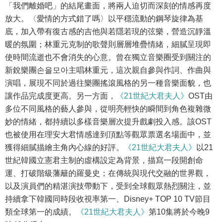
「我們離婚吧」的結尾畫面，將兩人迫切而深刻的情感再度
放大。〈愛情的方式錯了嗎〉以平穩流動的鋼琴旋律為基
底，加入帶有復古感的吉他與若隱若現的弦樂，營造沉靜溫
暖的氛圍；林重元克制的歌聲則層層堆疊情緒，細膩呈現即
使時間流逝也不會消失的心意。曾在獨立音樂圈受到關注的
新銳樂團손을모아主唱林重元，這次親自參與作詞、作曲與
演唱，展現不同於過往樂團搖滾風格的另一種音樂面貌，也
讓作品完成度更高。另一方面，
《21世紀大君夫人》
OST由
多位不同風格的藝人參與，從明亮輕快的瞬間到角色複雜微
妙的情緒，都持續以多樣音樂層次提升戲劇投入感。該OST
也被使用在理安大君情感達到頂點等觀眾票選名場面中，並
獲得細膩描繪主角內心線的好評。
《21世紀大君夫人》
以21
世紀韓國立憲君主制的虛構設定為背景，描寫一段開創命
運、打破階級藩籬的羅曼史；在傳統與現代交融的世界觀，
以及演員們的精湛演技帶動下，受到全球觀眾熱烈關注，並
持續拿下韓國同時段收視率第一、Disney+ TOP 10 TV節目
類全球第一的成績。
《21世紀大君夫人》
第10集將於今晚9