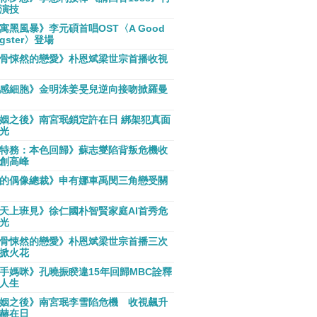
演技
寓黑風暴》李元碩首唱OST〈A Good
gster〉登場
骨悚然的戀愛》朴恩斌梁世宗首播收視
感細胞》金明洙姜旻兒逆向接吻掀羅曼
姻之後》南宮珉鎖定許在日 綁架犯真面
光
特務：本色回歸》蘇志燮陷背叛危機收
創高峰
的偶像總裁》申有娜車禹閔三角戀受關
天上班見》徐仁國朴智賢家庭AI首秀危
光
骨悚然的戀愛》朴恩斌梁世宗首播三次
掀火花
手媽咪》孔曉振睽違15年回歸MBC詮釋
人生
姻之後》南宮珉李雪陷危機 收視飆升
赫在日