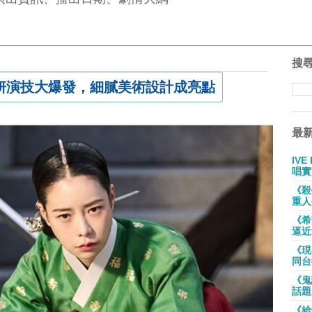
搜
妍演技大爆發，細膩美術設計成亮點
最
IV
唱實
《殺
重人
《希
逼近
《現
同台
《鬼
話題
《給