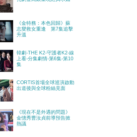
《金特務：本色回歸》蘇
志燮救女重逢 第7集追擊
升溫
韓劇-THE K2-守護者K2-線
上看-分集劇情-第6集-第10
集
CORTIS首場全球巡演啟動
出道後與全球粉絲見面
《現在不是外遇的問題》
金憓秀曹汝貞前導預告掀
熱議