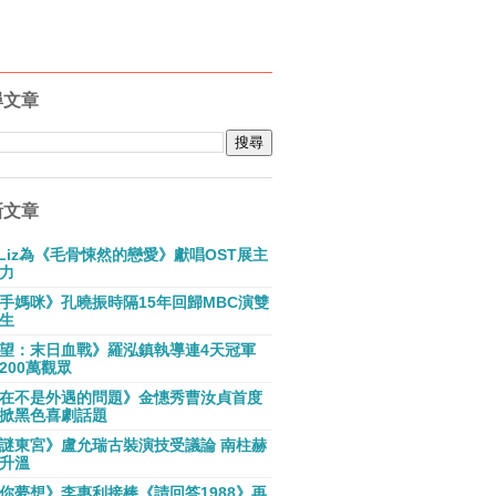
尋文章
新文章
E Liz為《毛骨悚然的戀愛》獻唱OST展主
力
手媽咪》孔曉振時隔15年回歸MBC演雙
生
望：末日血戰》羅泓鎮執導連4天冠軍
200萬觀眾
在不是外遇的問題》金憓秀曹汝貞首度
掀黑色喜劇話題
謎東宮》盧允瑞古裝演技受議論 南柱赫
升溫
你夢想》李惠利接棒《請回答1988》再