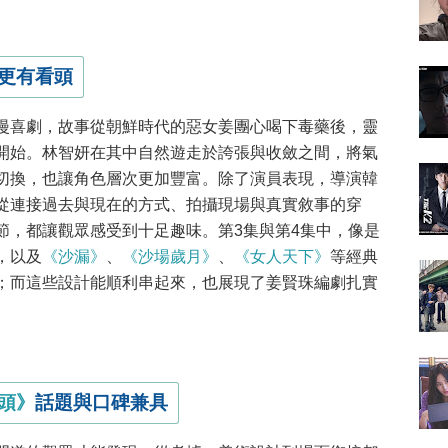
更有看頭
漫喜劇，故事從朝鮮時代的惡女姜團心喝下毒藥後，靈
開始。林智妍在其中自然遊走於誇張與收斂之間，將氣
切換，也讓角色層次更加豐富。除了演員表現，導演韓
從連接過去與現在的方式、拍攝現場與真實敘事的穿
節，都讓觀眾感受到十足趣味。第3集與第4集中，像是
，以及
《沙漏》
、
《沙場歲月》
、
《女人天下》
等經典
；而這些設計能順利串起來，也展現了姜賢珠編劇扎實
頭》
話題與口碑兼具