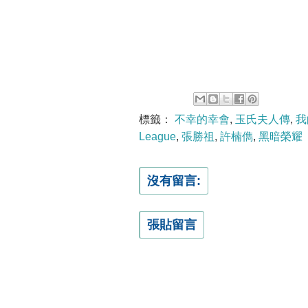
標籤：
不幸的幸會
,
玉氏夫人傳
,
我
League
,
張勝祖
,
許楠儁
,
黑暗榮耀
沒有留言:
張貼留言