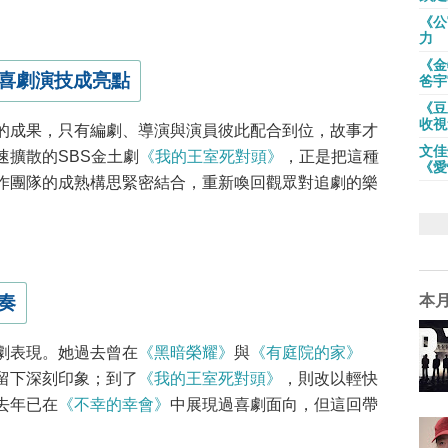
《公
力
《金
喜劇演技成亮點
爸宇
《豆
收視
的成果，只有編劇、導演與演員彼此配合到位，故事才
文佳
速擴散的SBS金土劇
《我的王室死對頭》
，正是把這種
《愛
作團隊的成熟構思緊密結合，重新喚回觀眾對追劇的樂
奏
本
劇表現。她過去曾在
《黑暗榮耀》
與
《有庭院的家》
留下深刻印象；到了
《我的王室死對頭》
，則改以輕快
去年已在
《不幸的幸會》
中展現過喜劇面向，但這回帶