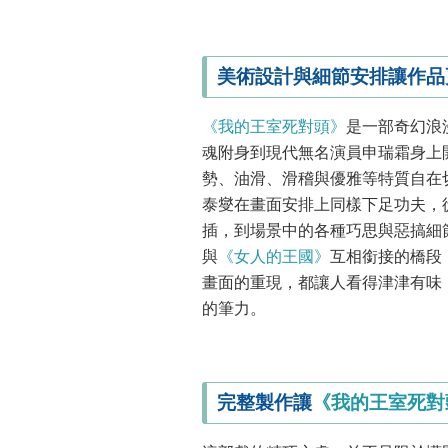
美術設計與細節安排讓作品
《我的王室死對頭》
是一部奇幻浪
魂附身到現代無名演員申瑞霜身上
勢、油滑、滑稽與優雅等特質自在
泰燮在畫面安排上同樣下足功夫，
插，到場景中的各種巧思與惡搞細
與
《女人的王國》
互相銜接的橋段
畫面的重現，都讓人看得津津有味
的筆力。
完整製作讓
《我的王室死對