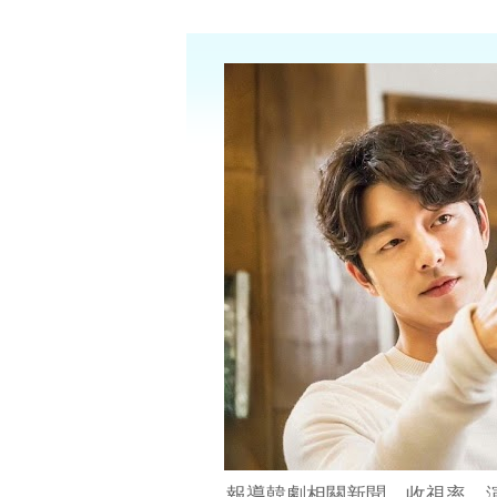
報導韓劇相關新聞、收視率、