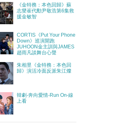
《金特務：本色回歸》蘇
志燮崔代勳尹敬浩第6集救
援金敏智
CORTIS《Put Your Phone
Down》巡演開跑
JUHOON金主訓與JAMES
趙雨凡談舞台心聲
朱相昱《金特務：本色回
歸》演活冷面反派朱江燦
韓劇-奔向愛情-Run On-線
上看