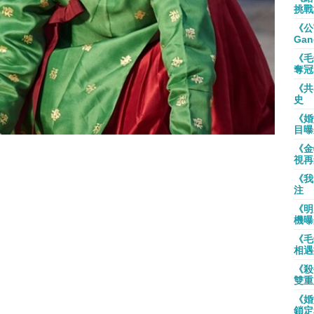
挑戰
《公
Gan
《毛
奪冠
《共
史
《婚
目曝
《金
視再
《我
注
《明
機曝
《毛
相遇
《殺
雙重
《婚
鎖定