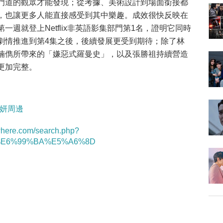
門道的觀眾才能發現；從考據、美術設計到場面銜接都
，也讓更多人能直接感受到其中樂趣。成效很快反映在
第一週就登上Netflix非英語影集部門第1名，證明它同時
劇情推進到第4集之後，後續發展更受到期待；除了林
楠儁所帶來的「嫌惡式羅曼史」，以及張勝祖持續營造
更加完整。
/林智妍周邊
twhere.com/search.php?
7%E6%99%BA%E5%A6%8D