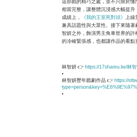
這部戲的精巧之處，並不只限於懂
相當完整，讓整體沉浸感大幅提升
成績上，
《我的王室死對頭》
上線
兼具話題性與大眾性。接下來隨著
智妍之外，飾演男主角車世界的許
的冷峻緊張感，也都讓作品的看點
林智妍 👉
https://17shareu.tw
•
林智妍歷年戲劇作品 👉
https://ot
type=person&key=%E6%9E%9
•