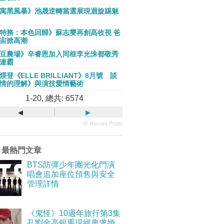
寓黑風暴》池晟逆轉當選展現迴旋踢魅
特務：本色回歸》蘇志燮再創高收視 爸
宙掀高潮
豆農場》辛睿恩加入同框李光洙都敬秀
連霸
煐登《ELLE BRILLIANT》8月號 談
情的理解》與演技愛情藝術
1-20, 總共: 6574
◂
▸
ⓦ Recent Posts
月最熱門文章
BTS防彈少年團光化門演
唱會追加座位預售與安全
管理詳情
《鬼怪》10週年旅行第3集
孔劉金高銀重現經典求婚