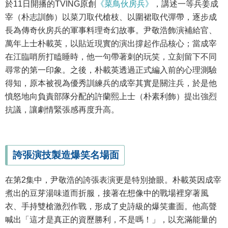
於11日開播的TVING原創
《菜鳥伙房兵》
，講述一等兵姜成
宰（朴志訓飾）以菜刀取代槍枝、以圍裙取代彈帶，逐步成
長為傳奇伙房兵的軍事料理奇幻故事。尹敬浩飾演補給官、
萬年上士朴載英，以貼近現實的演出撐起作品核心；當成宰
在江臨哨所打瞌睡時，他一句帶著刺的玩笑，立刻留下不同
尋常的第一印象。之後，朴載英透過正式編入前的心理測驗
得知，原本被視為優秀訓練兵的成宰其實是關注兵，於是他
憤怒地向負責部隊分配的許蘭熙上士（朴素利飾）提出強烈
抗議，讓劇情緊張感再度升高。
誇張演技製造爆笑名場面
在第2集中，尹敬浩的誇張表演更是特別搶眼。朴載英因成宰
煮出的豆芽湯味道而折服，接著在想像中的戰場裡穿著風
衣、手持雙槍激烈作戰，形成了史詩級的爆笑畫面。他高聲
喊出「這才是真正的資歷勝利，不是嗎！」，以充滿能量的