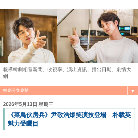
報導韓劇相關新聞、收視率、演出資訊、播出日期、劇情大
綱
▼
2026年5月13日 星期三
《菜鳥伙房兵》尹敬浩爆笑演技登場 朴載英
魅力受矚目