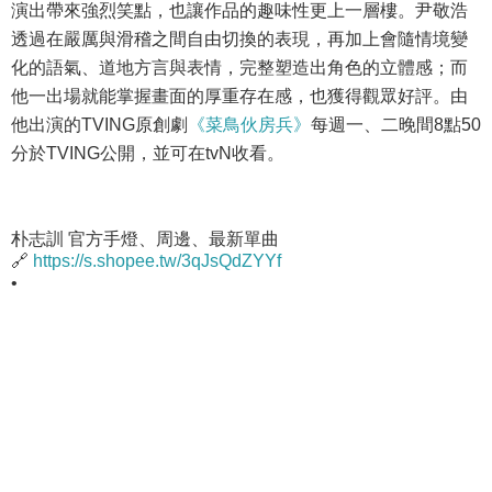
演出帶來強烈笑點，也讓作品的趣味性更上一層樓。尹敬浩
透過在嚴厲與滑稽之間自由切換的表現，再加上會隨情境變
化的語氣、道地方言與表情，完整塑造出角色的立體感；而
他一出場就能掌握畫面的厚重存在感，也獲得觀眾好評。由
他出演的TVING原創劇
《菜鳥伙房兵》
每週一、二晚間8點50
分於TVING公開，並可在tvN收看。
朴志訓 官方手燈、周邊、最新單曲
🔗
https://s.shopee.tw/3qJsQdZYYf
•