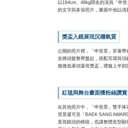
以164cm、48kg聞名的演員「申
的文字與多張照片，畫面中他以清
獎盃入鏡展現沉穩氣質
公開的照片裡，「申世景」穿著帶
並將頭髮整齊盤起，搭配耳環與項
微微低著頭凝視獎盃，禮服上半部
紅毯與舞台畫面獲粉絲讚賞
在其他照片中，「申世景」雙手捧
背景還可見「BAEK SANG AWA
直視鏡頭的模樣，也讓整體造型顯