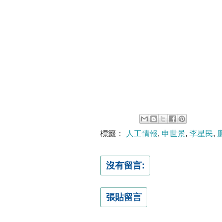
標籤：
人工情報
,
申世景
,
李星民
,
沒有留言:
張貼留言