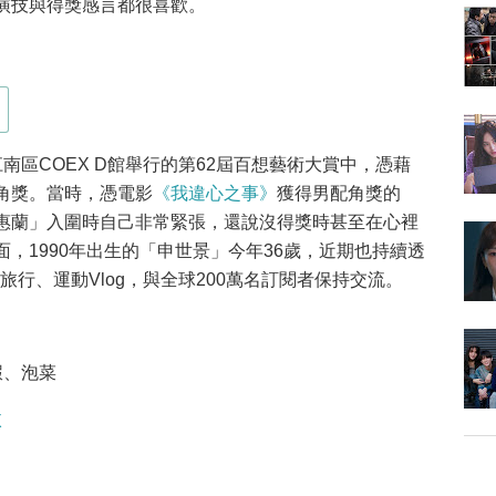
演技與得獎感言都很喜歡。
南區COEX D館舉行的第62屆百想藝術大賞中，憑藉
角獎。當時，憑電影
《我違心之事》
獲得男配角獎的
惠蘭」入圍時自己非常緊張，還說沒得獎時甚至在心裡
，1990年出生的「申世景」今年36歲，近期也持續透
享料理、旅行、運動Vlog，與全球200萬名訂閱者保持交流。
蝦、泡菜
X