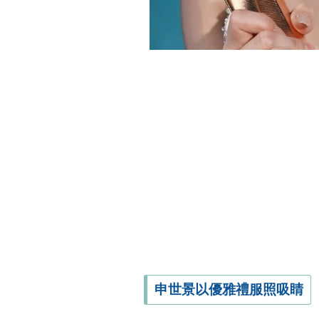
申世景以優雅禮服照吸睛