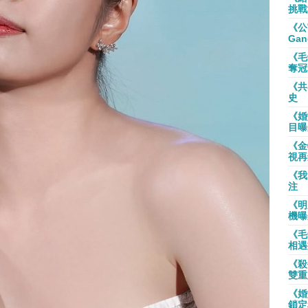
挑戰
《公
Gan
《毛
奪冠
《共
史
《婚
目曝
《金
視再
《我
注
《明
機曝
《毛
相遇
《殺
雙重
《婚
鎖定