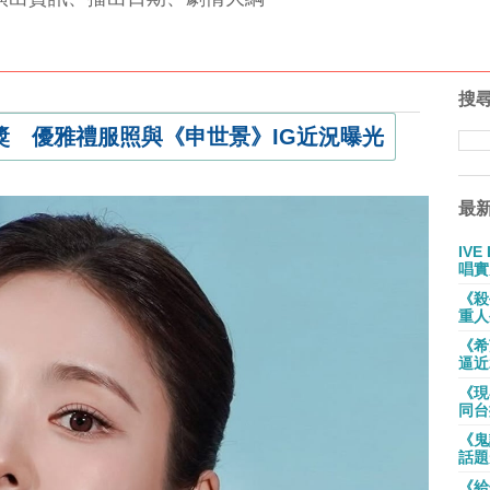
搜
獎 優雅禮服照與《申世景》IG近況曝光
最
IV
唱實
《殺
重人
《希
逼近
《現
同台
《鬼
話題
《給