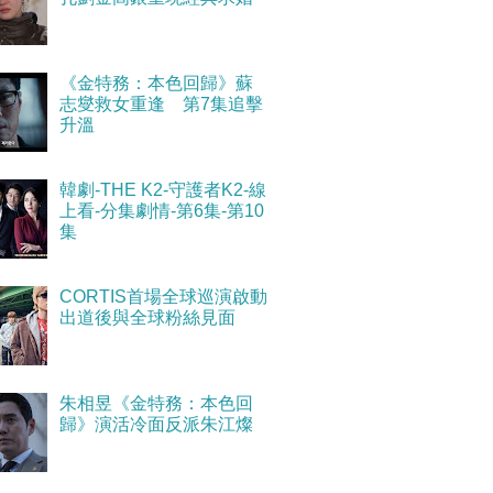
《金特務：本色回歸》蘇
志燮救女重逢 第7集追擊
升溫
韓劇-THE K2-守護者K2-線
上看-分集劇情-第6集-第10
集
CORTIS首場全球巡演啟動
出道後與全球粉絲見面
朱相昱《金特務：本色回
歸》演活冷面反派朱江燦