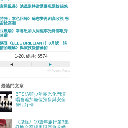
寓黑風暴》池晟逆轉當選展現迴旋踢魅
特務：本色回歸》蘇志燮再創高收視 爸
宙掀高潮
豆農場》辛睿恩加入同框李光洙都敬秀
連霸
煐登《ELLE BRILLIANT》8月號 談
情的理解》與演技愛情藝術
1-20, 總共: 6574
◂
▸
ⓦ Recent Posts
月最熱門文章
BTS防彈少年團光化門演
唱會追加座位預售與安全
管理詳情
《鬼怪》10週年旅行第3集
孔劉金高銀重現經典求婚