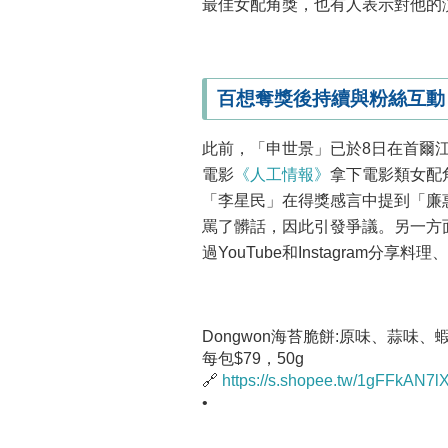
最佳女配角獎，也有人表示對他的
百想奪獎後持續與粉絲互動
此前，「申世景」已於8日在首爾江
電影
《人工情報》
拿下電影類女配
「李星民」在得獎感言中提到「廉
罵了髒話，因此引發爭議。另一方面
過YouTube和Instagram分
Dongwon海苔脆餅:原味、蒜味、
每包$79，50g
🔗
https://s.shopee.tw/1gFFkAN7l
•