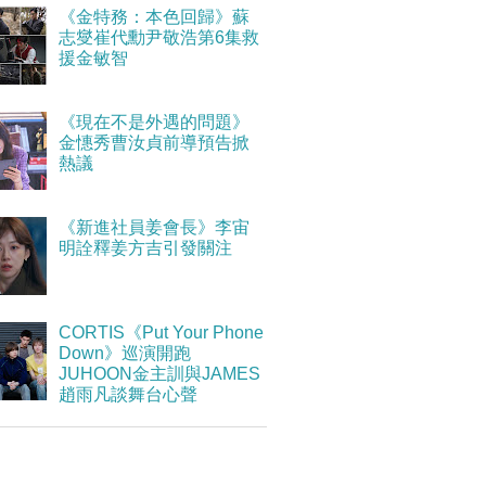
《金特務：本色回歸》蘇
志燮崔代勳尹敬浩第6集救
援金敏智
《現在不是外遇的問題》
金憓秀曹汝貞前導預告掀
熱議
《新進社員姜會長》李宙
明詮釋姜方吉引發關注
CORTIS《Put Your Phone
Down》巡演開跑
JUHOON金主訓與JAMES
趙雨凡談舞台心聲