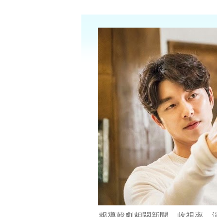
報導韓劇相關新聞、收視率、