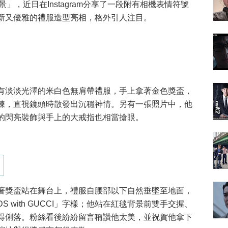
世景」，近日在Instagram分享了一段附有相機表情符號
新又優雅的禮服造型亮相，格外引人注目。
有淡淡光澤的米白色無肩帶禮服，手上拿著金色獎盃，
鍊，直視鏡頭時散發出沉穩神情。另有一張照片中，他
的閃亮裝飾與手上的大戒指也相當搶眼。
著獎盃站在舞台上，禮服自腰部以下自然垂墜至地面，
RDS with GUCCI」字樣；他站在紅毯背景前雙手交握、
得俐落。粉絲看後紛紛留言稱讚他太美，並祝賀他拿下