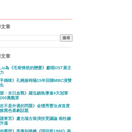
尋文章
新文章
E Liz為《毛骨悚然的戀愛》獻唱OST展主
力
手媽咪》孔曉振時隔15年回歸MBC演雙
生
望：末日血戰》羅泓鎮執導連4天冠軍
200萬觀眾
在不是外遇的問題》金憓秀曹汝貞首度
掀黑色喜劇話題
謎東宮》盧允瑞古裝演技受議論 南柱赫
升溫
你夢想》李惠利接棒《請回答1988》再