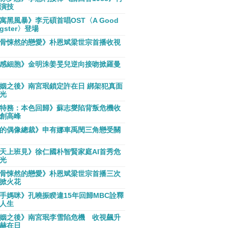
演技
寓黑風暴》李元碩首唱OST〈A Good
gster〉登場
骨悚然的戀愛》朴恩斌梁世宗首播收視
感細胞》金明洙姜旻兒逆向接吻掀羅曼
姻之後》南宮珉鎖定許在日 綁架犯真面
光
特務：本色回歸》蘇志燮陷背叛危機收
創高峰
的偶像總裁》申有娜車禹閔三角戀受關
天上班見》徐仁國朴智賢家庭AI首秀危
光
骨悚然的戀愛》朴恩斌梁世宗首播三次
掀火花
手媽咪》孔曉振睽違15年回歸MBC詮釋
人生
姻之後》南宮珉李雪陷危機 收視飆升
赫在日