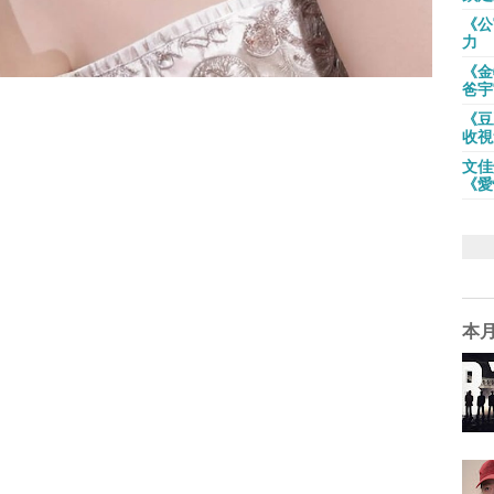
《公
力
《金
爸宇
《豆
收視
文佳
《愛
本