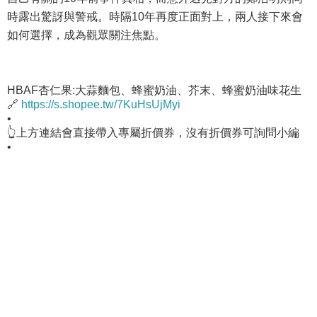
時露出驚訝與警戒。時隔10年再度正面對上，兩人接下來會
如何選擇，成為觀眾關注焦點。
HBAF杏仁果:大蒜麵包、蜂蜜奶油、芥末、蜂蜜奶油味花生
🔗
https://s.shopee.tw/7KuHsUjMyi
•
👆上方連結會直接帶入專屬折價券，沒有折價券可詢問小編
•