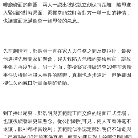
啡廳碰面的劇照，兩人一認出彼此就立刻保持距離，隨即進
入緊繃的對峙局面。緊握拳頭並盯著對方一舉一動的神情，
也讓畫面充滿衝突一觸即發的氣息。
先前劇情裡，鄭浩明一直在家人與任務之間反覆拉扯，最後
他選擇先離開家庭聚會，趕去救陷入危機的姜檢察官，讓故
事張力再度升高。另一方面，姜檢察官持續追查10年前渡輪
事件與權順福殺人事件的關聯，真相也逐步逼近，但他卻因
柳仁久的滅口計畫而身陷危險。
到了播出尾聲，鄭浩明與姜範龍正面交鋒的場面正式登場，
也讓後續發展更添懸念。從公開劇照可見，兩人互看時毫不
退讓，眼神都相當銳利；姜範龍似乎認定鄭浩明仍不知道與
自己有關的10年前事件真相，而意外遇見對方的鄭浩明則同