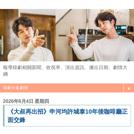
報導韓劇相關新聞、收視率、演出資訊、播出日期、劇情大
綱
▼
2026年6月4日 星期四
《大叔再出招》申河均許城泰10年後咖啡廳正
面交鋒