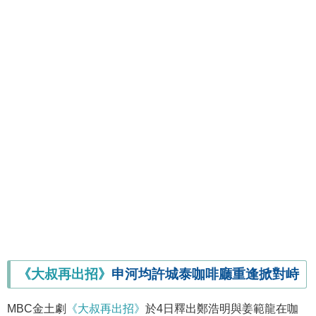
《大叔再出招》
申河均許城泰咖啡廳重逢掀對峙
MBC金土劇
《大叔再出招》
於4日釋出鄭浩明與姜範龍在咖