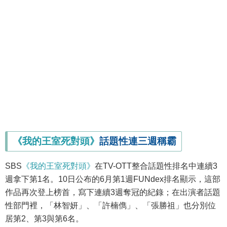
《我的王室死對頭》
話題性連三週稱霸
SBS
《我的王室死對頭》
在TV-OTT整合話題性排名中連續3
週拿下第1名。10日公布的6月第1週FUNdex排名顯示，這部
作品再次登上榜首，寫下連續3週奪冠的紀錄；在出演者話題
性部門裡，「林智妍」、「許楠儁」、「張勝祖」也分別位
居第2、第3與第6名。