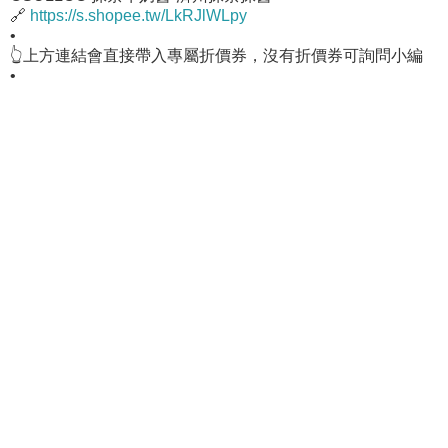
🔗
https://s.shopee.tw/LkRJlWLpy
•
👆上方連結會直接帶入專屬折價券，沒有折價券可詢問小編
•