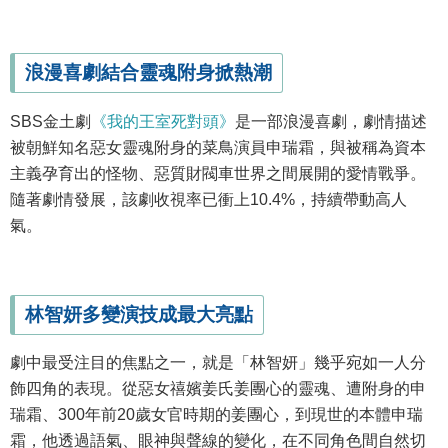
浪漫喜劇結合靈魂附身掀熱潮
SBS金土劇
《我的王室死對頭》
是一部浪漫喜劇，劇情描述
被朝鮮知名惡女靈魂附身的菜鳥演員申瑞霜，與被稱為資本
主義孕育出的怪物、惡質財閥車世界之間展開的愛情戰爭。
隨著劇情發展，該劇收視率已衝上10.4%，持續帶動高人
氣。
林智妍多變演技成最大亮點
劇中最受注目的焦點之一，就是「林智妍」幾乎宛如一人分
飾四角的表現。從惡女禧嬪姜氏姜團心的靈魂、遭附身的申
瑞霜、300年前20歲女官時期的姜團心，到現世的本體申瑞
霜，他透過語氣、眼神與聲線的變化，在不同角色間自然切