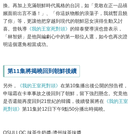
換。再加上充滿朝鮮時代風格的台詞，如「竟敢在正一品禧
嬪面前出言不遜！」、「你這妖物般的浪蕩子，我就暫且饒
了你」等，更讓他把穿越到現代的朝鮮惡女演得生動又討
喜。曾執導
《我的王室死對頭》
的韓泰燮導演也曾表示，
「林智妍」是他與編劇心中的第一順位人選，如今也再次證
明這個選角相當成功。
第11集將揭曉回到朝鮮後續
另外，
《我的王室死對頭》
在第10集播出後公開的預告裡，
申瑞霜在卡車事故之後回到了朝鮮，留下強烈懸念。究竟他
是否還能再度回到21世紀的韓國，後續發展將在
《我的王室
死對頭》
第11集於12日下午9點50分播出時揭曉。
OSULLOC 抹茶牛奶醬-濟州抹茶抹醬