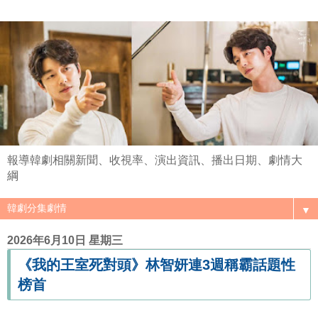
報導韓劇相關新聞、收視率、演出資訊、播出日期、劇情大
綱
▼
2026年6月10日 星期三
《我的王室死對頭》林智妍連3週稱霸話題性
榜首