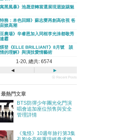
寓黑風暴》池晟逆轉當選展現迴旋踢魅
特務：本色回歸》蘇志燮再創高收視 爸
宙掀高潮
豆農場》辛睿恩加入同框李光洙都敬秀
連霸
煐登《ELLE BRILLIANT》8月號 談
情的理解》與演技愛情藝術
1-20, 總共: 6574
◂
▸
ⓦ Recent Posts
月最熱門文章
BTS防彈少年團光化門演
唱會追加座位預售與安全
管理詳情
《鬼怪》10週年旅行第3集
孔劉金高銀重現經典求婚