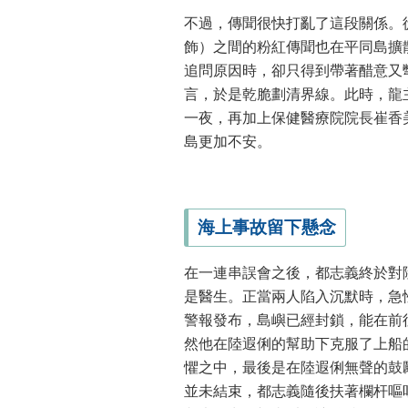
不過，傳聞很快打亂了這段關係。
飾）之間的粉紅傳聞也在平同島擴
追問原因時，卻只得到帶著醋意又
言，於是乾脆劃清界線。此時，龍
一夜，再加上保健醫療院院長崔香
島更加不安。
海上事故留下懸念
在一連串誤會之後，都志義終於對
是醫生。正當兩人陷入沉默時，急
警報發布，島嶼已經封鎖，能在前
然他在陸遐俐的幫助下克服了上船
懼之中，最後是在陸遐俐無聲的鼓
並未結束，都志義隨後扶著欄杆嘔