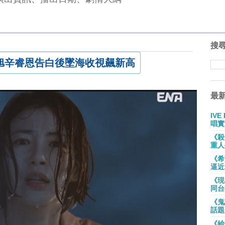
搜
旭辛睿恩告白後墜海收視飆新高
最
IV
唱實
《殺
重人
《希
逼近
《現
同台
《鬼
話題
《給