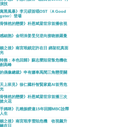
演技
寓黑風暴》李元碩首唱OST〈A Good
gster〉登場
骨悚然的戀愛》朴恩斌梁世宗首播收視
感細胞》金明洙姜旻兒逆向接吻掀羅曼
姻之後》南宮珉鎖定許在日 綁架犯真面
光
特務：本色回歸》蘇志燮陷背叛危機收
創高峰
的偶像總裁》申有娜車禹閔三角戀受關
天上班見》徐仁國朴智賢家庭AI首秀危
光
骨悚然的戀愛》朴恩斌梁世宗首播三次
掀火花
手媽咪》孔曉振睽違15年回歸MBC詮釋
人生
姻之後》南宮珉李雪陷危機 收視飆升
赫在日