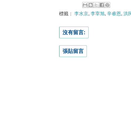
標籤：
李水京
,
李宰旭
,
辛睿恩
,
洪
沒有留言:
張貼留言