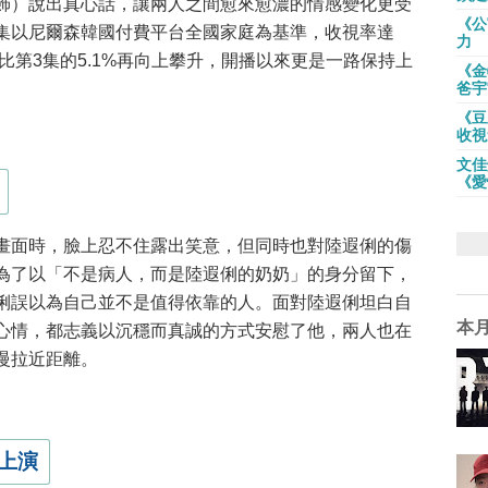
飾）說出真心話，讓兩人之間愈來愈濃的情感變化更受
《公
集以尼爾森韓國付費平台全國家庭為基準，收視率達
力
也比第3集的5.1%再向上攀升，開播以來更是一路保持上
《金
爸宇
《豆
收視
文佳
《愛
畫面時，臉上忍不住露出笑意，但同時也對陸遐俐的傷
為了以「不是病人，而是陸遐俐的奶奶」的身分留下，
俐誤以為自己並不是值得依靠的人。面對陸遐俐坦白自
本
心情，都志義以沉穩而真誠的方式安慰了他，兩人也在
慢拉近距離。
上演