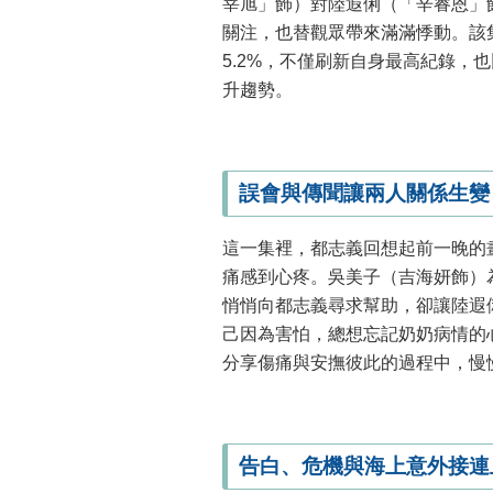
宰旭」飾）對陸遐俐（「辛睿恩」
關注，也替觀眾帶來滿滿悸動。該
5.2%，不僅刷新自身最高紀錄，
升趨勢。
誤會與傳聞讓兩人關係生變
這一集裡，都志義回想起前一晚的
痛感到心疼。吳美子（吉海妍飾）
悄悄向都志義尋求幫助，卻讓陸遐
己因為害怕，總想忘記奶奶病情的
分享傷痛與安撫彼此的過程中，慢
告白、危機與海上意外接連