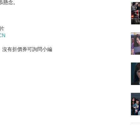
添懸念。
芋片
ACN
，沒有折價券可詢問小編