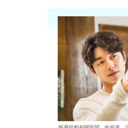
報導韓劇相關新聞、收視率、