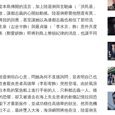
從本島傳開的流言，加上陸遐俐與玄馳緣（「洪民基」
散，讓都志義的心開始動搖。陸遐俐察覺他態度有異，
彆扭的回應，甚至讓她以為連都志義也相信了那些流
主泉（김윤우飾）與嚴貞璇（「李水京」飾）意外共度
美（鄭愛妍飾）即將到島上整頓紀律的消息，也讓平同
陸遐俐坦白心意，問她為何不直接詢問，並表明自己也
性會厭炎患者高德華（李彩宥飾）突然登場。由於風浪
往本島的緊急船上進行手術的人，只剩都志義一人。雖
的恐懼，卻又被過去在海上失去患者的創傷記憶拉回恐
勵下才重新振作，並成功穩住高德華的狀況。然而危機
吐不止，最終墜入大海，海浪瞬間將他吞沒，陸遐俐見