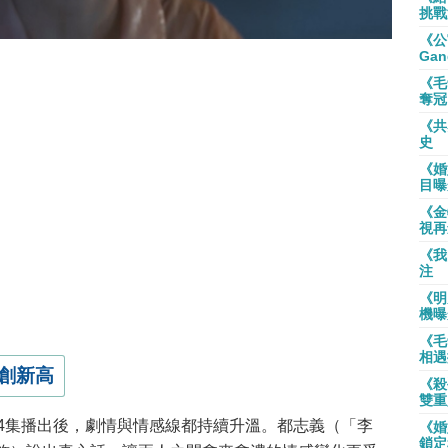
挑戰
《公
Gan
《毛
奪冠
《共
史
《婚
目曝
《金
視再
《我
注
《明
機曝
《毛
相遇
創新高
《殺
雙重
4集播出後，劇情與情感線都持續升溫。都志義（「李
《婚
鎖定