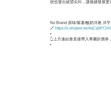
狀也發出絕望尖叫，讓後續發展更
No Brand 原味/紫薯/酸奶洋蔥 洋
🔗
https://s.shopee.tw/4qCqWY2
•
👆上方連結會直接帶入專屬折價券
•