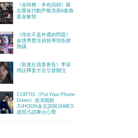
《金特務：本色回歸》蘇
志燮崔代勳尹敬浩第6集救
援金敏智
《現在不是外遇的問題》
金憓秀曹汝貞前導預告掀
熱議
《新進社員姜會長》李宙
明詮釋姜方吉引發關注
CORTIS《Put Your Phone
Down》巡演開跑
JUHOON金主訓與JAMES
趙雨凡談舞台心聲