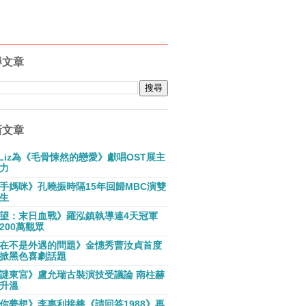
尋文章
新文章
E Liz為《毛骨悚然的戀愛》獻唱OST展主
力
手媽咪》孔曉振時隔15年回歸MBC演雙
生
望：末日血戰》羅泓鎮執導連4天冠軍
200萬觀眾
在不是外遇的問題》金憓秀曹汝貞首度
掀黑色喜劇話題
謎東宮》盧允瑞古裝演技受議論 南柱赫
升溫
你夢想》李惠利接棒《請回答1988》再