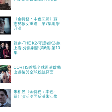
《金特務：本色回歸》蘇
志燮救女重逢 第7集追擊
升溫
韓劇-THE K2-守護者K2-線
上看-分集劇情-第6集-第10
集
CORTIS首場全球巡演啟動
出道後與全球粉絲見面
朱相昱《金特務：本色回
歸》演活冷面反派朱江燦