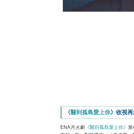
《醫到孤島愛上你》
收視再
ENA月火劇
《醫到孤島愛上你》
第