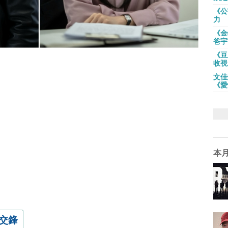
《公
力
《金
爸宇
《豆
收視
文佳
《愛
本
交鋒