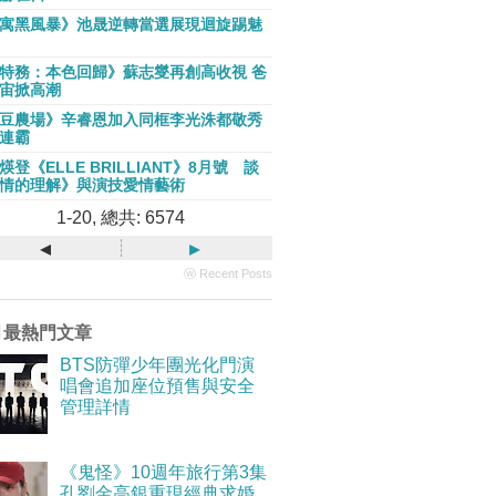
寓黑風暴》池晟逆轉當選展現迴旋踢魅
特務：本色回歸》蘇志燮再創高收視 爸
宙掀高潮
豆農場》辛睿恩加入同框李光洙都敬秀
連霸
煐登《ELLE BRILLIANT》8月號 談
情的理解》與演技愛情藝術
1-20, 總共: 6574
◂
▸
ⓦ Recent Posts
月最熱門文章
BTS防彈少年團光化門演
唱會追加座位預售與安全
管理詳情
《鬼怪》10週年旅行第3集
孔劉金高銀重現經典求婚