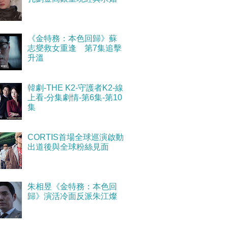
《金特務：本色回歸》蘇
志燮救女重逢 第7集追擊
升溫
韓劇-THE K2-守護者K2-線
上看-分集劇情-第6集-第10
集
CORTIS首場全球巡演啟動
出道後與全球粉絲見面
朱相昱《金特務：本色回
歸》演活冷面反派朱江燦