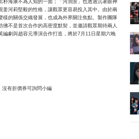
出朴海康不為人知的一面；「河潤景」也透過沉著眼神
現姜河莉堅毅的性格，讓觀眾更容易投入其中。由於兩
麼樣的關係交織發展，也成為外界關注焦點。製作團隊
彷彿不是首次合作的高密度默契，並邀請觀眾期待兩人
英編劇與趙容元導演合作打造，將於7月11日星期六晚
，沒有折價券可詢問小編