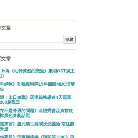
尋文章
新文章
E Liz為《毛骨悚然的戀愛》獻唱OST展主
力
手媽咪》孔曉振時隔15年回歸MBC演雙
生
望：末日血戰》羅泓鎮執導連4天冠軍
200萬觀眾
在不是外遇的問題》金憓秀曹汝貞首度
掀黑色喜劇話題
謎東宮》盧允瑞古裝演技受議論 南柱赫
升溫
你夢想》李惠利接棒《請回答1988》再