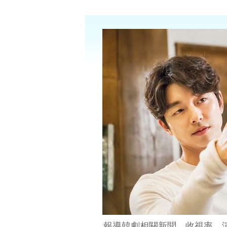
報導韓劇相關新聞、收視率、