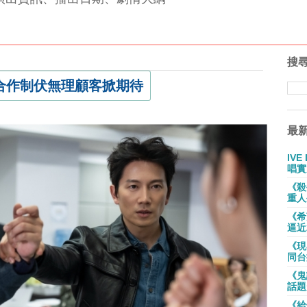
搜
合作制伏無理顧客掀期待
最
IV
唱實
《殺
重人
《希
逼近
《現
同台
《鬼
話題
《給