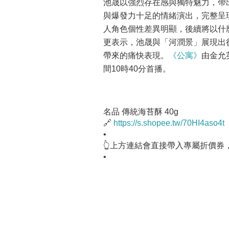
池晟以強烈存在感與獨特魅力，帶
與爆發力十足的情緒演出，完整呈
人角色個性差異明顯，後續將以什
更表示，池晟與「河潤景」展現出
帶來的痛快表現。
《公寓》
由金允
間10時40分首播。
名品 傳統海苔酥 40g
🔗
https://s.shopee.tw/70HI4aso4t
•
👆上方連結會直接帶入專屬折價券
•