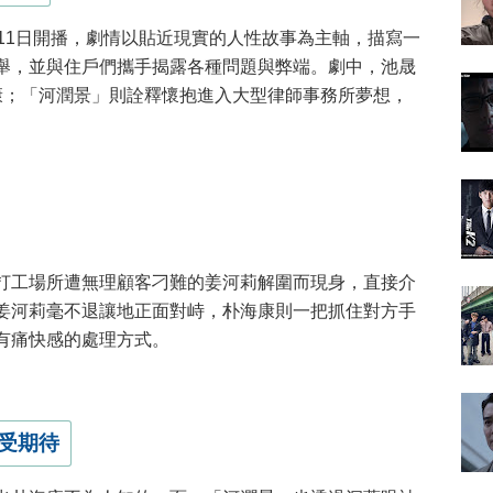
月11日開播，劇情以貼近現實的人性故事為主軸，描寫一
舉，並與住戶們攜手揭露各種問題與弊端。劇中，池晟
海康；「河潤景」則詮釋懷抱進入大型律師事務所夢想，
打工場所遭無理顧客刁難的姜河莉解圍而現身，直接介
姜河莉毫不退讓地正面對峙，朴海康則一把抓住對方手
有痛快感的處理方式。
受期待