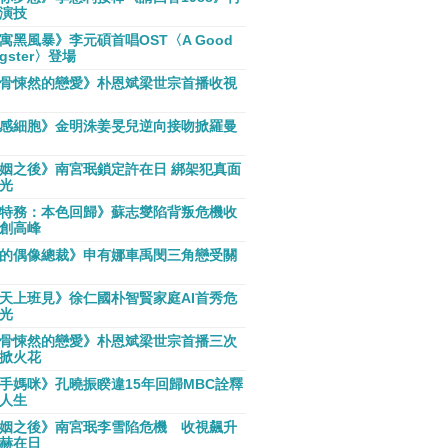
演技
寓黑風暴》李元碩首唱OST〈A Good
gster〉登場
骨悚然的戀愛》朴恩斌梁世宗首播收視
感細胞》金明洙姜旻兒逆向接吻掀羅曼
姻之後》南宮珉鎖定許在日 綁架犯真面
光
特務：本色回歸》蘇志燮陷背叛危機收
創高峰
的偶像總裁》申有娜車禹閔三角戀受關
天上班見》徐仁國朴智賢家庭AI首秀危
光
骨悚然的戀愛》朴恩斌梁世宗首播三次
掀火花
手媽咪》孔曉振睽違15年回歸MBC詮釋
人生
姻之後》南宮珉李雪陷危機 收視飆升
赫在日