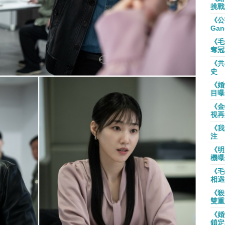
挑戰
《公
Gan
《毛
奪冠
《共
史
《婚
目曝
《金
視再
《我
注
《明
機曝
《毛
相遇
《殺
雙重
《婚
鎖定