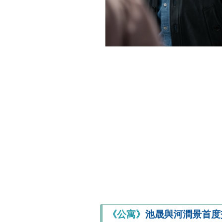
《公寓》
池晟與河潤景首度