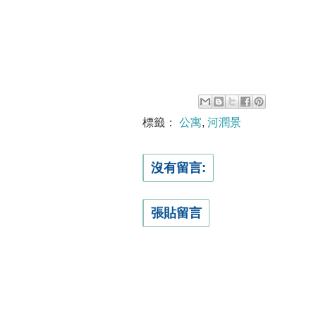
標籤：
公寓
,
河潤景
沒有留言:
張貼留言