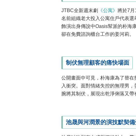
JTBC全新週末劇
《公寓》
將於7
名前組織老大投入公寓住戶代表選
飾演出身傳說中Oasis幫派的朴
卻在免費諮詢櫃台工作的姜河莉。
制伏無理顧客的痛快場面
公開畫面中可見，朴海康為了替在
入衝突。面對情緒失控的無理男，
腕將其制伏，展現出乾淨俐落又帶
池晟與河潤景的演技默契備