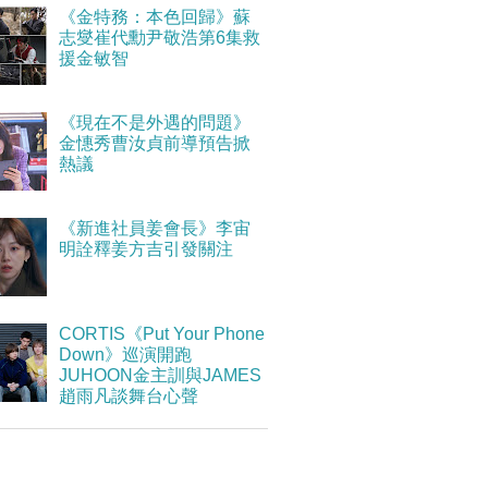
《金特務：本色回歸》蘇
志燮崔代勳尹敬浩第6集救
援金敏智
《現在不是外遇的問題》
金憓秀曹汝貞前導預告掀
熱議
《新進社員姜會長》李宙
明詮釋姜方吉引發關注
CORTIS《Put Your Phone
Down》巡演開跑
JUHOON金主訓與JAMES
趙雨凡談舞台心聲