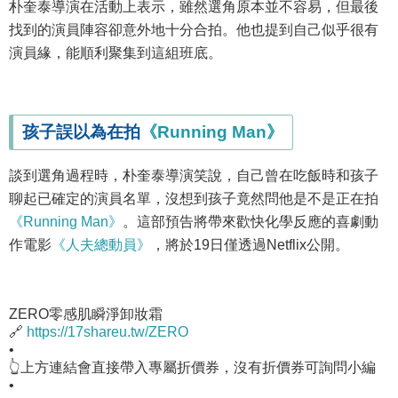
朴奎泰導演在活動上表示，雖然選角原本並不容易，但最後
找到的演員陣容卻意外地十分合拍。他也提到自己似乎很有
演員緣，能順利聚集到這組班底。
孩子誤以為在拍
《Running Man》
談到選角過程時，朴奎泰導演笑說，自己曾在吃飯時和孩子
聊起已確定的演員名單，沒想到孩子竟然問他是不是正在拍
《Running Man》
。這部預告將帶來歡快化學反應的喜劇動
作電影
《人夫總動員》
，將於19日僅透過Netflix公開。
ZERO零感肌瞬淨卸妝霜
🔗
https://17shareu.tw/ZERO
•
👆上方連結會直接帶入專屬折價券，沒有折價券可詢問小編
•