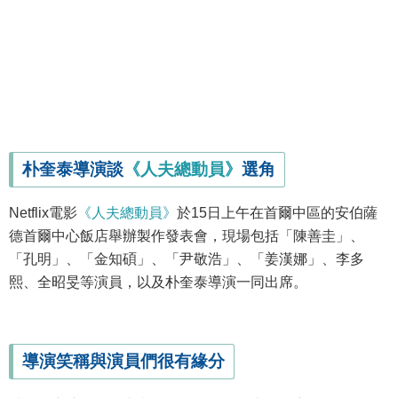
朴奎泰導演談
《人夫總動員》
選角
Netflix電影
《人夫總動員》
於15日上午在首爾中區的安伯薩
德首爾中心飯店舉辦製作發表會，現場包括「陳善圭」、
「孔明」、「金知碩」、「尹敬浩」、「姜漢娜」、李多
熙、全昭旻等演員，以及朴奎泰導演一同出席。
導演笑稱與演員們很有緣分