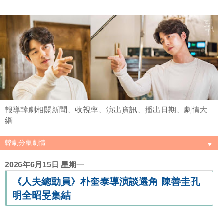
報導韓劇相關新聞、收視率、演出資訊、播出日期、劇情大
綱
▼
2026年6月15日 星期一
《人夫總動員》朴奎泰導演談選角 陳善圭孔
明全昭旻集結