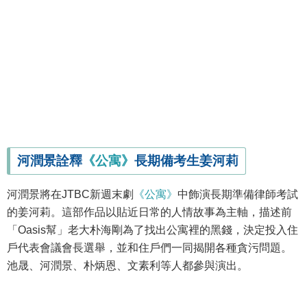
河潤景詮釋
《公寓》
長期備考生姜河莉
河潤景將在JTBC新週末劇
《公寓》
中飾演長期準備律師考試
的姜河莉。這部作品以貼近日常的人情故事為主軸，描述前
「Oasis幫」老大朴海剛為了找出公寓裡的黑錢，決定投入住
戶代表會議會長選舉，並和住戶們一同揭開各種貪污問題。
池晟、河潤景、朴炳恩、文素利等人都參與演出。