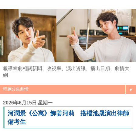
報導韓劇相關新聞、收視率、演出資訊、播出日期、劇情大
綱
▼
2026年6月15日 星期一
河潤景《公寓》飾姜河莉 搭檔池晟演出律師
備考生