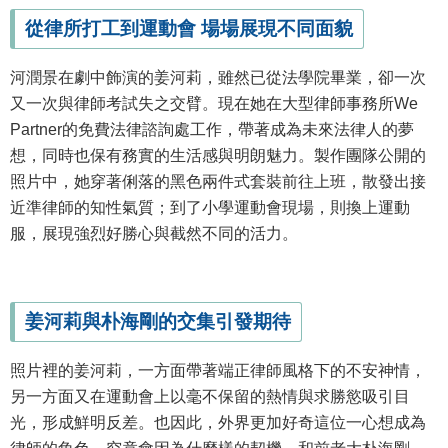
從律所打工到運動會 場場展現不同面貌
河潤景在劇中飾演的姜河莉，雖然已從法學院畢業，卻一次
又一次與律師考試失之交臂。現在她在大型律師事務所We
Partner的免費法律諮詢處工作，帶著成為未來法律人的夢
想，同時也保有務實的生活感與明朗魅力。製作團隊公開的
照片中，她穿著俐落的黑色兩件式套裝前往上班，散發出接
近準律師的知性氣質；到了小學運動會現場，則換上運動
服，展現強烈好勝心與截然不同的活力。
姜河莉與朴海剛的交集引發期待
照片裡的姜河莉，一方面帶著端正律師風格下的不安神情，
另一方面又在運動會上以毫不保留的熱情與求勝慾吸引目
光，形成鮮明反差。也因此，外界更加好奇這位一心想成為