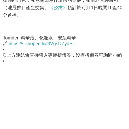
律師的角色，究竟會因為什麼樣的契機，和前老大朴海剛
（池晟飾）產生交集。
《公寓》
預計於7月11日晚間10點40
分首播。
Torriden:精華液、化妝水、安瓶精華
🔗
https://s.shopee.tw/3VgsDZydPl
•
👆上方連結會直接帶入專屬折價券，沒有折價券可詢問小編
•