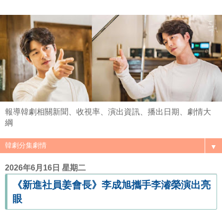
報導韓劇相關新聞、收視率、演出資訊、播出日期、劇情大
綱
▼
2026年6月16日 星期二
《新進社員姜會長》李成旭攜手李濬榮演出亮
眼