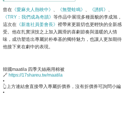
曾在
《愛麻夫人熱映中》
、
《無聲蛙鳴》
、
《誘餌》
、
《TRY：我們成為奇蹟》
等作品中展現多種面貌的李成旭，
這次在
《新進社員姜會長》
裡帶來更親切也更輕快的全新感
受。他在扎實演技之上加入圓滑的喜劇節奏與溫暖的人情
味，成功塑造出專屬於朴奉基的獨特魅力，也讓人更加期待
他接下來在劇中的表現。
韓國maatila 四季天絲兩用棉被
🔗
https://17shareu.tw/maatila
•
👆上方連結會直接帶入專屬折價券，沒有折價券可詢問小編
•