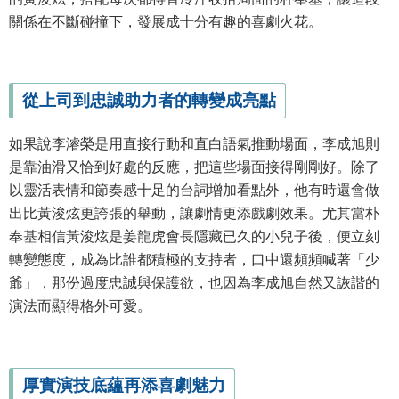
關係在不斷碰撞下，發展成十分有趣的喜劇火花。
從上司到忠誠助力者的轉變成亮點
如果說李濬榮是用直接行動和直白語氣推動場面，李成旭則
是靠油滑又恰到好處的反應，把這些場面接得剛剛好。除了
以靈活表情和節奏感十足的台詞增加看點外，他有時還會做
出比黃浚炫更誇張的舉動，讓劇情更添戲劇效果。尤其當朴
奉基相信黃浚炫是姜龍虎會長隱藏已久的小兒子後，便立刻
轉變態度，成為比誰都積極的支持者，口中還頻頻喊著「少
爺」，那份過度忠誠與保護欲，也因為李成旭自然又詼諧的
演法而顯得格外可愛。
厚實演技底蘊再添喜劇魅力