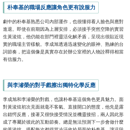
朴奉基的職場反應讓角色更有說服力
劇中的朴奉基熟悉公司內部運作，也很懂得看人臉色與應對
進退。即使在前期因為上層安排，必須接手突然空降的實習
生黃浚炫，他仍能在部門裡靈活化解矛盾，呈現出很貼近現
實的職場主管樣貌。李成旭透過迅速變化的眼神、熟練的台
詞節奏，把這個像是真實存在於辦公室裡的人物詮釋得相當
有信服力。
與李濬榮的對手戲擦出獨特化學反應
李成旭和李濬榮的對戲，也讓朴奉基這個角色更具魅力。面
對黃浚炫初次見面就毫不客氣、直接開口的態度，他先是露
出錯愕反應，接著又很快接受情況並機靈接招，兩人因此形
成了專屬於彼此的互動節奏。總是無法預測下一步會做什麼
的黃浚炫，搭配每次都得冒冷汗收拾局面的朴奉基，讓這段