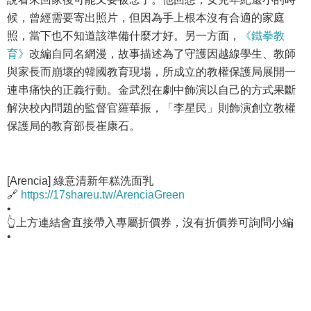
候，曾經需要寄出照片，但因為手上根本沒有合適的家庭
照，當下也不知道該準備什麼才好。另一方面，
《鐵拳教
育》
改編自同名網漫，故事描述為了守護因越線學生、教師
與家長而崩壞的韓國教育現場，所成立的教權保護局展開一
連串痛快的正義行動。金武烈在劇中飾演以自己的方式果斷
解決校內問題的監督官羅華振，「李星民」則飾演創立教權
保護局的教育部長崔康石。
[Arencia] 綠意清新年糕洗面乳
🔗
https://17shareu.tw/ArenciaGreen
•
👆上方連結會直接帶入專屬折價券，沒有折價券可詢問小編
•