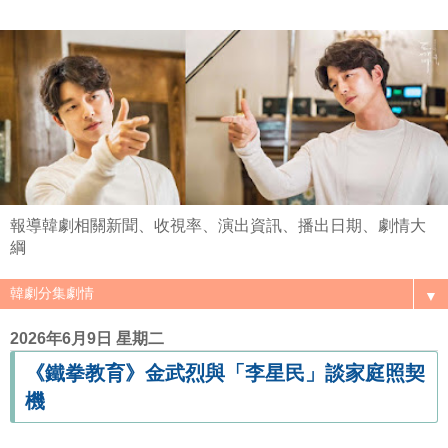
報導韓劇相關新聞、收視率、演出資訊、播出日期、劇情大
綱
▼
2026年6月9日 星期二
《鐵拳教育》金武烈與「李星民」談家庭照契
機