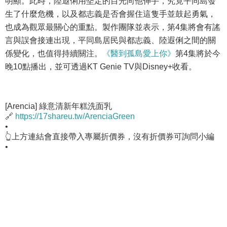
明顯。此時，陸遐俐用堅定的目光向他伸手，究竟平同島發
生了什麼危機，以及都志義是否會握住這隻手並鼓起勇氣，
也成為觀眾最關心的重點。製作團隊並表示，第4集將會有謠
言與誤會接連出現，平同島居民與都志義、陸遐俐之間的關
係變化，也值得持續關注。
《醫到孤島愛上你》
第4集將於今
晚10點播出，並可透過KT Genie TV與Disney+收看。
[Arencia] 綠意清新年糕洗面乳
🔗
https://17shareu.tw/ArenciaGreen
•
👆上方連結會直接帶入專屬折價券，沒有折價券可詢問小編
•