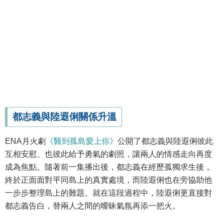
都志義與陸遐俐關係升溫
ENA月火劇
《醫到孤島愛上你》
公開了都志義與陸遐俐彼此
互相安慰、也彼此給予勇氣的劇照，讓兩人的情感走向再度
成為焦點。隨著前一集播出後，都志義在經歷孤獨求生後，
終於正面面對平同島上的真實處境，而陸遐俐也在旁協助他
一步步整理島上的難題。就在這段過程中，陸遐俐更直接對
都志義告白，替兩人之間的曖昧氣氛再添一把火。