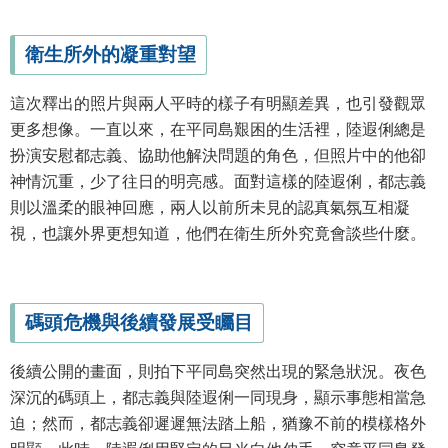
衛生所外的凝重對望
這次釋出的照片與兩人平時的樣子有明顯差異，也引發觀眾
更多想像。一直以來，在平同島艱困的生活裡，陸遐俐總是
扮演安慰都志義、協助他解決問題的角色，但照片中的他卻
神情沉重，少了往日的明亮感。面對這樣的陸遐俐，都志義
則以溫柔的眼神回應，兩人以前所未見的認真氣氛互相凝
視，也讓外界更想知道，他們在衛生所外究竟會談些什麼。
碼頭危機與後續發展受矚目
後續公開的畫面，則拍下平同島突然出現的緊急狀況。夜色
深沉的碼頭上，都志義與陸遐俐一同現身，顯示事態相當急
迫；然而，都志義卻遲遲無法踏上船，猶豫不前的模樣格外