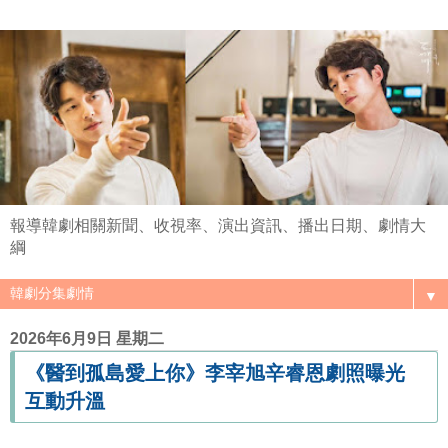
報導韓劇相關新聞、收視率、演出資訊、播出日期、劇情大
綱
▼
2026年6月9日 星期二
《醫到孤島愛上你》李宰旭辛睿恩劇照曝光
互動升溫