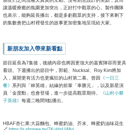
朋友們之間流暢又真實的互動。沒有刻意設計的笑點，反而
讓溫暖療癒的氛圍更加突出，正好打中觀眾的心。製作團隊
也表示，能夠延長播出，都是多虧觀眾的支持，接下來剩下
的集數會把山村裡發生的故事更加密集地呈現給大家。
新朋友加入帶來新看點
節目延長為7集後，後續內容也將因更強大的嘉賓陣容而更具
看頭。下週播出的節目中，郭範、Nucksal、Roy Kim將加
入，展開更有活力也更瘋狂的山村第二幕。曾因
《一日三
餐》
系列與「林英雄」結緣的前輩「車勝元」，以及新星演
員「金度勳」也會登場，進一步提高觀眾期待。
《山村小夥
子英雄》
每週二晚間9點播出。
HBAF杏仁果:大蒜麵包、蜂蜜奶油、芥末、蜂蜜奶油味花生
🔗
https://s.shopee.tw/7KuHsUjMyi