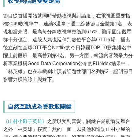
收視與話題雙雙走高
節目從首播開始就同時帶動收視與討論度，在電視圈重要指
標2049收視率中，連續3週拿下週二綜藝節目全體第1名，表
現相當亮眼。最高每分鐘收視率更衝到6.5%，顯示固定觀眾
群十分穩定。這股人氣也延伸到數位平台與OTT市場，播出
後立刻在全球OTT平台Netflix的今日韓國TOP 10影集排名中
躍上前段班，最高曾到第4名。另一方面，韓流內容競爭力分
析專業機構Good Data Corporation公布的FUNdex結果中，
「林英雄」也在非戲劇出演者話題性部門名列第2，證明節目
影響力橫跨線上與線下。
自然互動成為受歡迎關鍵
《山村小夥子英雄》
之所以受到喜愛，關鍵在於能看見舞台
之外「林英雄」樸實自然的一面，以及他和造訪山村小屋的