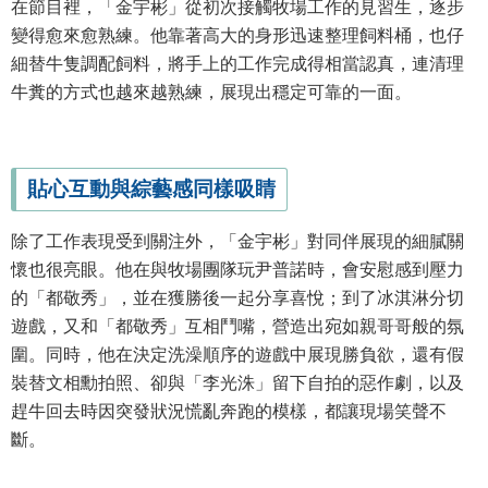
在節目裡，「金宇彬」從初次接觸牧場工作的見習生，逐步
變得愈來愈熟練。他靠著高大的身形迅速整理飼料桶，也仔
細替牛隻調配飼料，將手上的工作完成得相當認真，連清理
牛糞的方式也越來越熟練，展現出穩定可靠的一面。
貼心互動與綜藝感同樣吸睛
除了工作表現受到關注外，「金宇彬」對同伴展現的細膩關
懷也很亮眼。他在與牧場團隊玩尹普諾時，會安慰感到壓力
的「都敬秀」，並在獲勝後一起分享喜悅；到了冰淇淋分切
遊戲，又和「都敬秀」互相鬥嘴，營造出宛如親哥哥般的氛
圍。同時，他在決定洗澡順序的遊戲中展現勝負欲，還有假
裝替文相勳拍照、卻與「李光洙」留下自拍的惡作劇，以及
趕牛回去時因突發狀況慌亂奔跑的模樣，都讓現場笑聲不
斷。