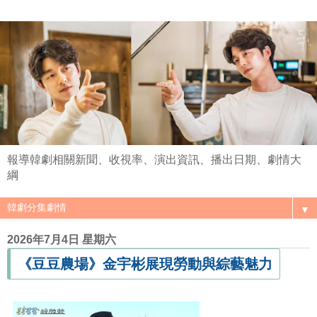
報導韓劇相關新聞、收視率、演出資訊、播出日期、劇情大
綱
▼
2026年7月4日 星期六
《豆豆農場》金宇彬展現勞動與綜藝魅力