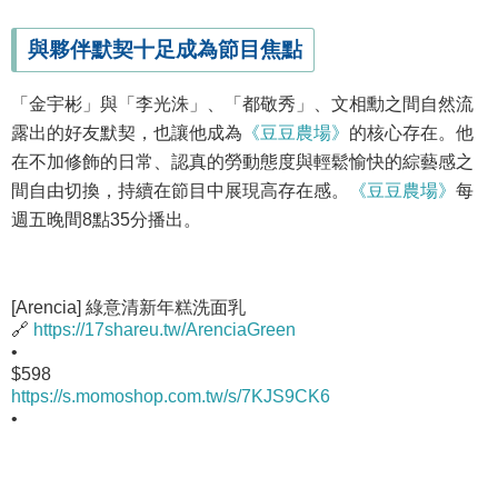
與夥伴默契十足成為節目焦點
「金宇彬」與「李光洙」、「都敬秀」、文相勳之間自然流
露出的好友默契，也讓他成為
《豆豆農場》
的核心存在。他
在不加修飾的日常、認真的勞動態度與輕鬆愉快的綜藝感之
間自由切換，持續在節目中展現高存在感。
《豆豆農場》
每
週五晚間8點35分播出。
[Arencia] 綠意清新年糕洗面乳
🔗
https://17shareu.tw/ArenciaGreen
•
$598
https://s.momoshop.com.tw/s/7KJS9CK6
•