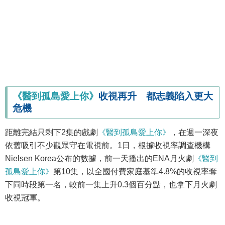
《醫到孤島愛上你》
收視再升 都志義陷入更大
危機
距離完結只剩下2集的戲劇
《醫到孤島愛上你》
，在週一深夜
依舊吸引不少觀眾守在電視前。1日，根據收視率調查機構
Nielsen Korea公布的數據，前一天播出的ENA月火劇
《醫到
孤島愛上你》
第10集，以全國付費家庭基準4.8%的收視率奪
下同時段第一名，較前一集上升0.3個百分點，也拿下月火劇
收視冠軍。