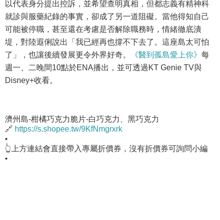
以代表身分提出控訴，並希望查明真相，但都志義有精神科
就診與服藥紀錄的事實，卻成了另一道阻礙。當他得知自己
可能被停職，甚至還在考慮是否解除職務時，情緒徹底潰
堤，對陸遐俐說出「我已經再也撐不下去了。這座島太可怕
了」，也讓後續發展更令外界好奇。
《醫到孤島愛上你》
每
週一、二晚間10點於ENA播出，並可透過KT Genie TV與
Disney+收看。
濟州島-柑橘巧克力脆片-白巧克力、黑巧克力
🔗
https://s.shopee.tw/9KfNmgrxrk
•
👆上方連結會直接帶入專屬折價券，沒有折價券可詢問小編
•