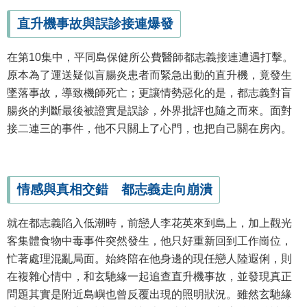
直升機事故與誤診接連爆發
在第10集中，平同島保健所公費醫師都志義接連遭遇打擊。
原本為了運送疑似盲腸炎患者而緊急出動的直升機，竟發生
墜落事故，導致機師死亡；更讓情勢惡化的是，都志義對盲
腸炎的判斷最後被證實是誤診，外界批評也隨之而來。面對
接二連三的事件，他不只關上了心門，也把自己關在房內。
情感與真相交錯 都志義走向崩潰
就在都志義陷入低潮時，前戀人李花英來到島上，加上觀光
客集體食物中毒事件突然發生，他只好重新回到工作崗位，
忙著處理混亂局面。始終陪在他身邊的現任戀人陸遐俐，則
在複雜心情中，和玄馳緣一起追查直升機事故，並發現真正
問題其實是附近島嶼也曾反覆出現的照明狀況。雖然玄馳緣