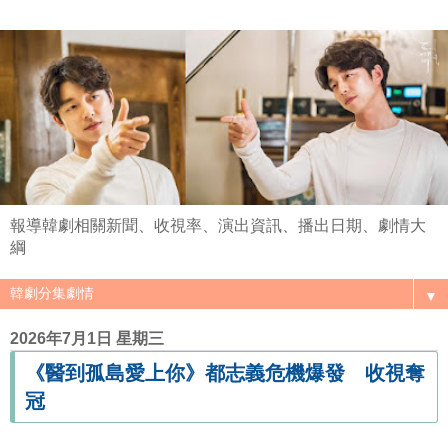
報導韓劇相關新聞、收視率、演出資訊、播出日期、劇情大
綱
▼
2026年7月1日 星期三
《醫到孤島愛上你》都志義危機爆發 收視奪
冠