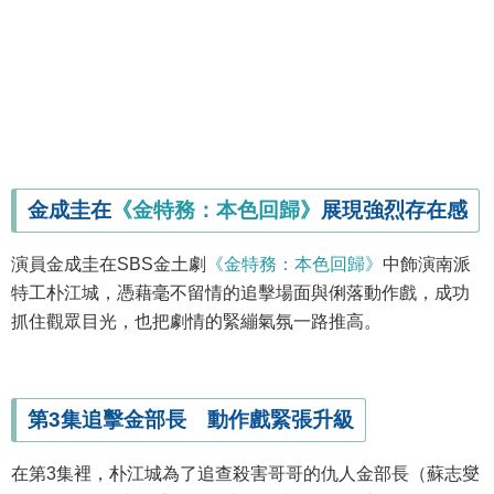
金成圭在
《金特務：本色回歸》
展現強烈存在感
演員金成圭在SBS金土劇
《金特務：本色回歸》
中飾演南派
特工朴江城，憑藉毫不留情的追擊場面與俐落動作戲，成功
抓住觀眾目光，也把劇情的緊繃氣氛一路推高。
第3集追擊金部長 動作戲緊張升級
在第3集裡，朴江城為了追查殺害哥哥的仇人金部長（蘇志燮