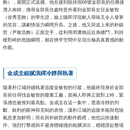
飾），展開正式追捕。他在接到除掉假66號金部長的任務後
潛入南韓，搜尋金部長住處時意外看到金部長女兒金敏智
（徐秀旻飾）的學生證，臉上隨即浮現耐人尋味又令人發寒
的笑容，讓劇情張力瞬間升高。之後，他又與追上來的朴鎮
哲（尹敬浩飾）正面交手，從利用周遭物品近身纏鬥，到持
槍對峙的危險瞬間，都在狹窄空間中呈現出極具真實感的動
作戲。
金成圭細膩演繹冷靜與執著
隨著朴江城持續執著追蹤金敏智的行蹤，他最終現身於金部
長前往尋找金敏智的廢棄工廠，當兩人即將正面對上時，緊
張感也被推到最高點。金成圭在這一集中，透過冷靜的判
斷、銳利的眼神與克制的表情，讓朴江城的追蹤本能與危險
氣息更加鮮明；而在與朴鎮哲的動作戲裡，他也以快速動
作、強烈打擊感與不避身體碰撞的粗獷演出，穩穩撐起整場