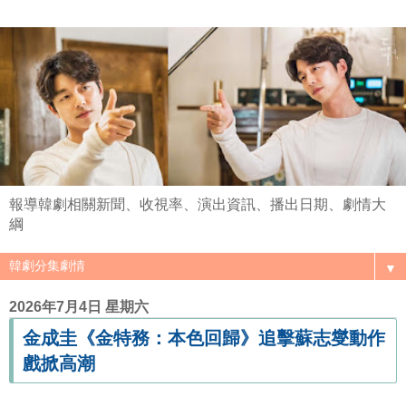
報導韓劇相關新聞、收視率、演出資訊、播出日期、劇情大
綱
▼
2026年7月4日 星期六
金成圭《金特務：本色回歸》追擊蘇志燮動作
戲掀高潮