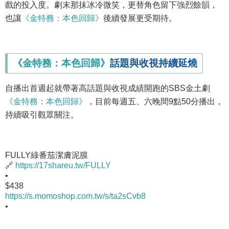
戲的投入度。劇末那抹冰冷微笑，更替角色留下強烈餘韻，
也讓
《金特務：本色回歸》
後續發展更受期待。
《金特務：本色回歸》
話題與收視持續延燒
自播出首週起就帶著高話題與收視成績開跑的SBS金土劇
《金特務：本色回歸》
，目前每週五、六晚間9點50分播出，
持續吸引觀眾關注。
FULLY綠番茄潔膚泥膜
🔗
https://17shareu.tw/FULLY
•
$438
https://s.momoshop.com.tw/s/ta2sCvb8
•