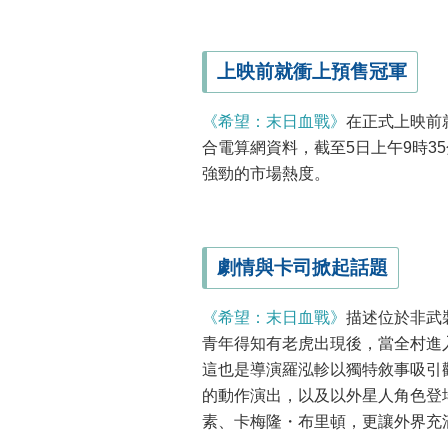
上映前就衝上預售冠軍
《希望：末日血戰》
在正式上映前
合電算網資料，截至5日上午9時3
強勁的市場熱度。
劇情與卡司掀起話題
《希望：末日血戰》
描述位於非武
青年得知有老虎出現後，當全村進
這也是導演羅泓軫以獨特敘事吸引
的動作演出，以及以外星人角色登
素、卡梅隆・布里頓，更讓外界充