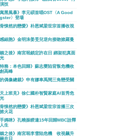
演技
寓黑風暴》李元碩首唱OST〈A Good
gster〉登場
骨悚然的戀愛》朴恩斌梁世宗首播收視
感細胞》金明洙姜旻兒逆向接吻掀羅曼
姻之後》南宮珉鎖定許在日 綁架犯真面
光
特務：本色回歸》蘇志燮陷背叛危機收
創高峰
的偶像總裁》申有娜車禹閔三角戀受關
天上班見》徐仁國朴智賢家庭AI首秀危
光
骨悚然的戀愛》朴恩斌梁世宗首播三次
掀火花
手媽咪》孔曉振睽違15年回歸MBC詮釋
人生
姻之後》南宮珉李雪陷危機 收視飆升
赫在日