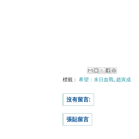
標籤：
希望：末日血戰
,
趙寅成
沒有留言:
張貼留言