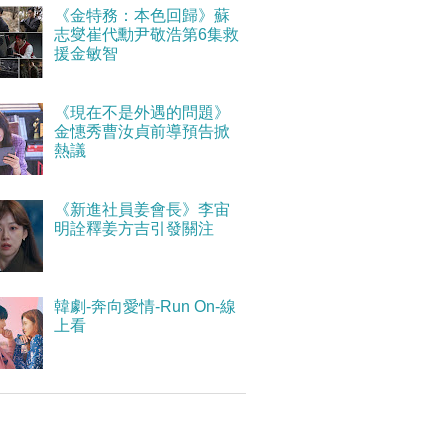
《金特務：本色回歸》蘇
志燮崔代勳尹敬浩第6集救
援金敏智
《現在不是外遇的問題》
金憓秀曹汝貞前導預告掀
熱議
《新進社員姜會長》李宙
明詮釋姜方吉引發關注
韓劇-奔向愛情-Run On-線
上看