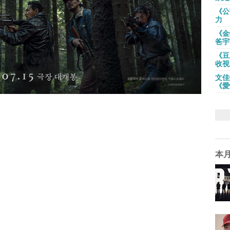
《公
力
《金
爸宇
《豆
收視
文佳
《愛
本