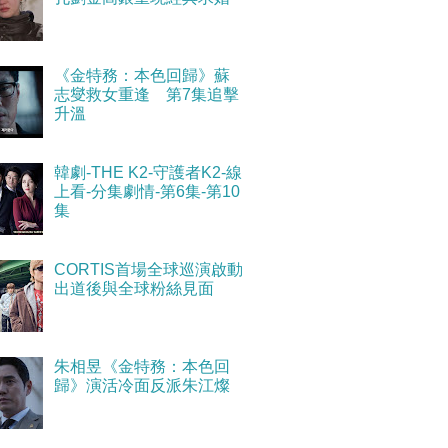
《金特務：本色回歸》蘇
志燮救女重逢 第7集追擊
升溫
韓劇-THE K2-守護者K2-線
上看-分集劇情-第6集-第10
集
CORTIS首場全球巡演啟動
出道後與全球粉絲見面
朱相昱《金特務：本色回
歸》演活冷面反派朱江燦