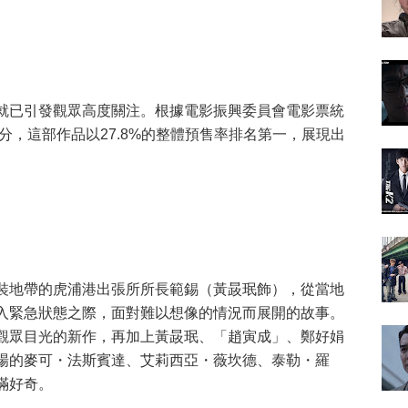
就已引發觀眾高度關注。根據電影振興委員會電影票統
5分，這部作品以27.8%的整體預售率排名第一，展現出
裝地帶的虎浦港出張所所長範錫（黃晸珉飾），從當地
入緊急狀態之際，面對難以想像的情況而展開的故事。
觀眾目光的新作，再加上黃晸珉、「趙寅成」、鄭好娟
場的麥可・法斯賓達、艾莉西亞・薇坎德、泰勒・羅
滿好奇。