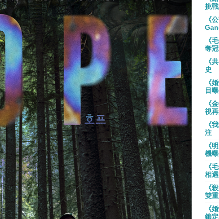
挑戰
《公
Gan
《毛
奪冠
《共
史
《婚
目曝
《金
視再
《我
注
《明
機曝
《毛
相遇
《殺
雙重
《婚
鎖定