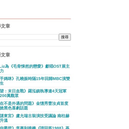
尋文章
新文章
E Liz為《毛骨悚然的戀愛》獻唱OST展主
力
手媽咪》孔曉振時隔15年回歸MBC演雙
生
望：末日血戰》羅泓鎮執導連4天冠軍
200萬觀眾
在不是外遇的問題》金憓秀曹汝貞首度
掀黑色喜劇話題
謎東宮》盧允瑞古裝演技受議論 南柱赫
升溫
你夢想》李惠利接棒《請回答1988》再