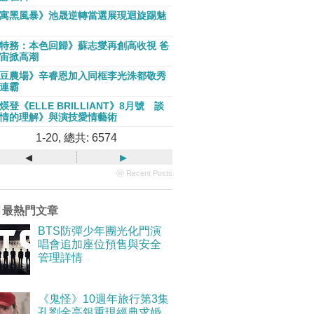
寓黑風暴》池晟逆轉當選展現迴旋踢魅
特務：本色回歸》蘇志燮再創高收視 爸
宙掀高潮
豆農場》辛睿恩加入同框李光洙都敬秀
連霸
煐登《ELLE BRILLIANT》8月號 談
情的理解》與演技愛情藝術
1-20, 總共: 6574
◂
▸
ⓦ Recent Posts
月最熱門文章
BTS防彈少年團光化門演
唱會追加座位預售與安全
管理詳情
《鬼怪》10週年旅行第3集
孔劉金高銀重現經典求婚