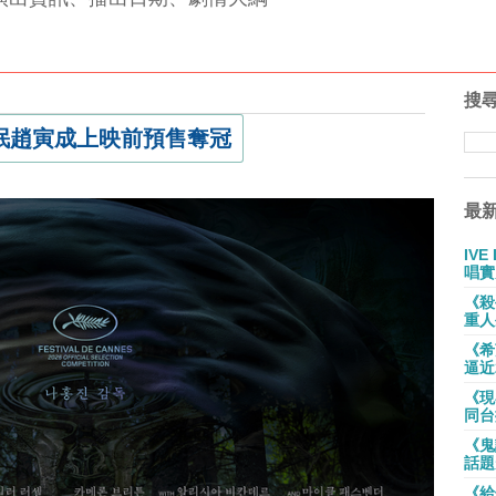
搜
珉趙寅成上映前預售奪冠
最
IV
唱實
《殺
重人
《希
逼近
《現
同台
《鬼
話題
《給