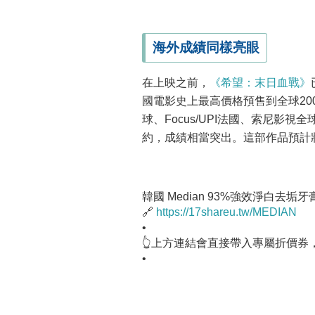
海外成績同樣亮眼
在上映之前，
《希望：末日血戰》
國電影史上最高價格預售到全球2
球、Focus/UPI法國、索尼影
約，成績相當突出。這部作品預計
韓國 Median 93%強效淨白去垢牙
🔗
https://17shareu.tw/MEDIAN
•
👆上方連結會直接帶入專屬折價券
•