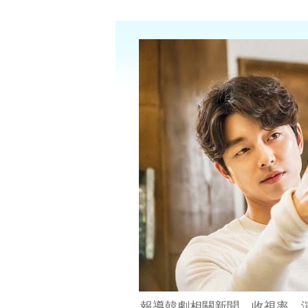
報導韓劇相關新聞、收視率、