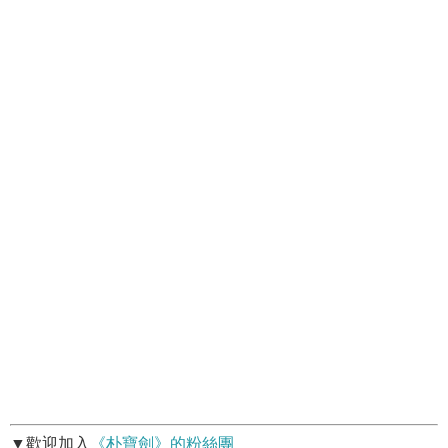
▼歡迎加入
《朴寶劍》的粉絲團